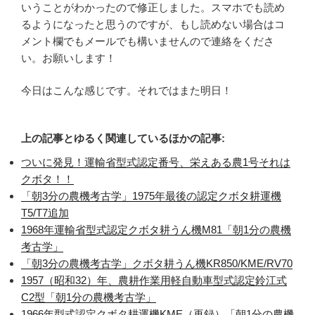
いうことがわかったので修正しました。スマホでも読め
るようになったと思うのですが、もし読めない場合はコ
メント欄でもメールでも構いませんので連絡をくださ
い。お願いします！
今日はこんな感じです。それではまた明日！
上の記事とゆるく関連しているほかの記事:
ついに発見！運輸省型式認定番号、栄えある農1号それは
クボタ！！
「朝3分の農機考古学」1975年最後の認定クボタ耕運機
T5/T7追加
1968年運輸省型式認定クボタ耕うん機M81「朝1分の農機
考古学」
「朝3分の農機考古学」クボタ耕うん機KR850/KME/RV70
1957（昭和32）年、農耕作業用軽自動車型式認定鈴江式
C2型「朝1分の農機考古学」
1966年型式認定クボタ耕運機KME（再録）「朝1分の農機