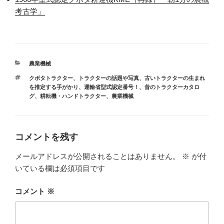
考古学」
カ
農業機械
テ
タ
クボタトラクター
、
トラクターの話題や写真
、
古いトラクターの生まれ
ゴ
グ
を推定する手がかり、運輸省型式認定番号！
、
昔のトラクターカタロ
リ
グ
、
耕耘機・ハンドトラクター
、
農業機械
ー
コメントを残す
メールアドレスが公開されることはありません。
※
が付
いている欄は必須項目です
コメント
※