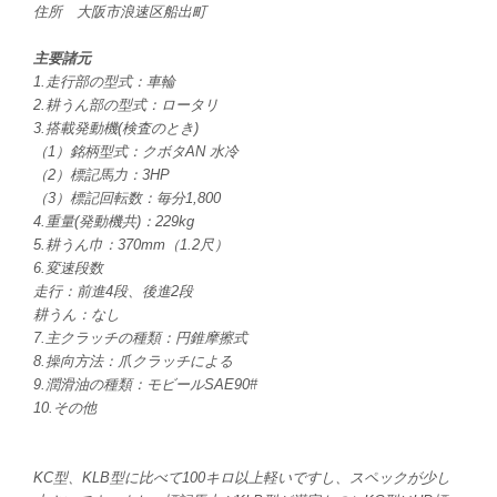
住所 大阪市浪速区船出町
主要諸元
1.走行部の型式：車輪
2.耕うん部の型式：ロータリ
3.搭載発動機(検査のとき)
（1）銘柄型式：クボタAN 水冷
（2）標記馬力：3HP
（3）標記回転数：毎分1,800
4.重量(発動機共)：229kg
5.耕うん巾：370mm（1.2尺）
6.変速段数
走行：前進4段、後進2段
耕うん：なし
7.主クラッチの種類：円錐摩擦式
8.操向方法：爪クラッチによる
9.潤滑油の種類：モビールSAE90#
10.その他
KC型、KLB型に比べて100キロ以上軽いですし、スペックが少し