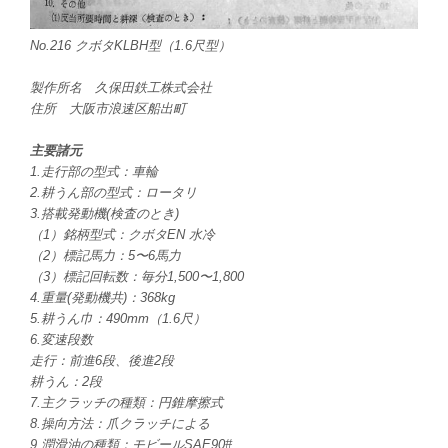
No.216 クボタKLBH型（1.6尺型）
製作所名 久保田鉄工株式会社
住所 大阪市浪速区船出町
主要諸元
1.走行部の型式：車輪
2.耕うん部の型式：ロータリ
3.搭載発動機(検査のとき)
（1）銘柄型式：クボタEN 水冷
（2）標記馬力：5〜6馬力
（3）標記回転数：毎分1,500〜1,800
4.重量(発動機共)：368kg
5.耕うん巾：490mm（1.6尺）
6.変速段数
走行：前進6段、後進2段
耕うん：2段
7.主クラッチの種類：円錐摩擦式
8.操向方法：爪クラッチによる
9.潤滑油の種類：モビールSAE90#