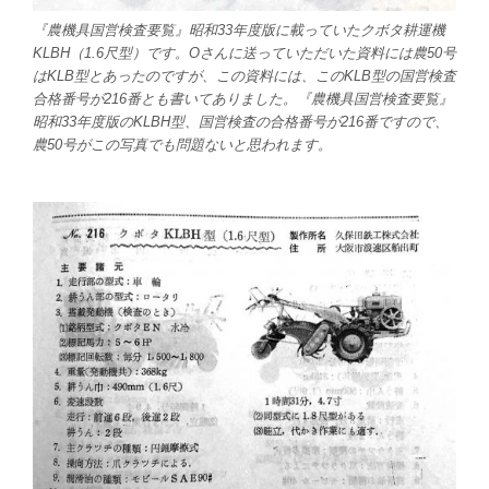
『農機具国営検査要覧』昭和33年度版に載っていたクボタ耕運機
KLBH（1.6尺型）です。Oさんに送っていただいた資料には農50号
はKLB型とあったのですが、この資料には、このKLB型の国営検査
合格番号が216番とも書いてありました。
『農機具国営検査要覧』
昭和33年度版
のKLBH型、国営検査の合格番号が216番ですので、
農50号がこの写真でも問題ないと思われます。