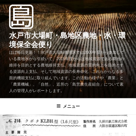
コ
ン
テ
ン
ツ
水戸市大場町・島地区農地・水・環
へ
境保全会便り
ス
ほぼ毎日更新！！水戸市大場町島地区では2009年度から参加して
キ
いる農地水から引続いて、2015年度からは地域資源である農地の
ッ
維持を目的とする農地維持支払、地域資源の質的向上を目的とす
プ
る資源向上支払、そして地域資源の長寿命化、これらからなる多
面的機能支払に取り組んでいます。この活動の様子や「農業」と
「農業機械」、「自然」、近所の「島営農生産組合」について素
人の管理人がレポートします。
メニュー