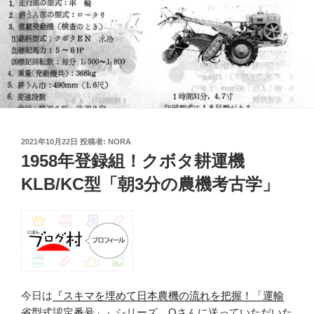
投
2021年10月22日
投稿者:
NORA
稿
1958年登録組！クボタ耕運機
日:
KLB/KC型「朝3分の農機考古学」
今日は
『スキマを埋めて日本農機の流れを把握！「運輸
省型式認定番号」』
シリーズ。Oさんに送っていただいた