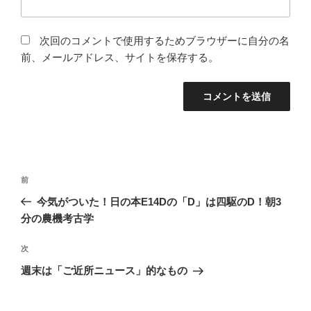
次回のコメントで使用するためブラウザーに自分の名
前、メールアドレス、サイトを保存する。
投
前
前
稿
の
今気がついた！日の本E14Dの「D」は四駆のD！朝3
ナ
投
分の農機考古学
ビ
稿
ゲ
次
次
の
ー
週末は「ご近所ニュース」的なもの
投
シ
稿
ョ