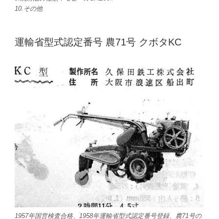
10.その他
運輸省型式認定番号 農71号 クボタKC
1957年国営検査合格、1958年運輸省型式認定番号登録、農71号の