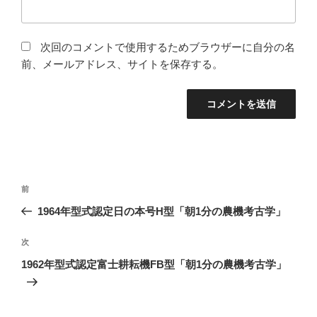
次回のコメントで使用するためブラウザーに自分の名
前、メールアドレス、サイトを保存する。
投
前
前
稿
の
1964年型式認定日の本号H型「朝1分の農機考古学」
ナ
投
ビ
稿
次
次
ゲ
の
1962年型式認定富士耕耘機FB型「朝1分の農機考古学」
投
ー
稿
シ