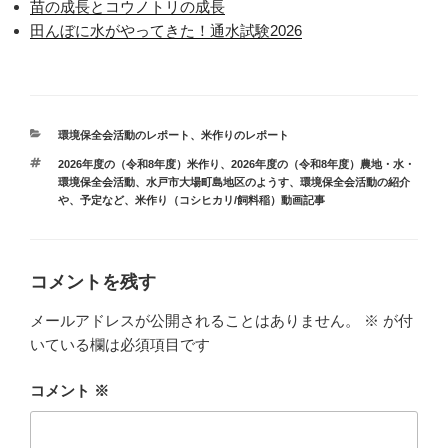
苗の成長とコウノトリの成長
田んぼに水がやってきた！通水試験2026
カ
環境保全会活動のレポート
、
米作りのレポート
テ
タ
2026年度の（令和8年度）米作り
、
2026年度の（令和8年度）農地・水・
ゴ
グ
環境保全会活動
、
水戸市大場町島地区のようす
、
環境保全会活動の紹介
リ
や、予定など
、
米作り（コシヒカリ/飼料稲）動画記事
ー
コメントを残す
メールアドレスが公開されることはありません。
※
が付
いている欄は必須項目です
コメント
※