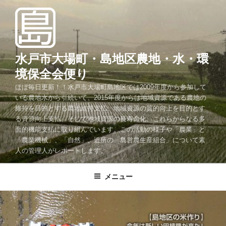
コ
ン
テ
ン
ツ
水戸市大場町・島地区農地・水・環
へ
境保全会便り
ス
ほぼ毎日更新！！水戸市大場町島地区では2009年度から参加して
キ
いる農地水から引続いて、2015年度からは地域資源である農地の
ッ
維持を目的とする農地維持支払、地域資源の質的向上を目的とす
プ
る資源向上支払、そして地域資源の長寿命化、これらからなる多
面的機能支払に取り組んでいます。この活動の様子や「農業」と
「農業機械」、「自然」、近所の「島営農生産組合」について素
人の管理人がレポートします。
メニュー