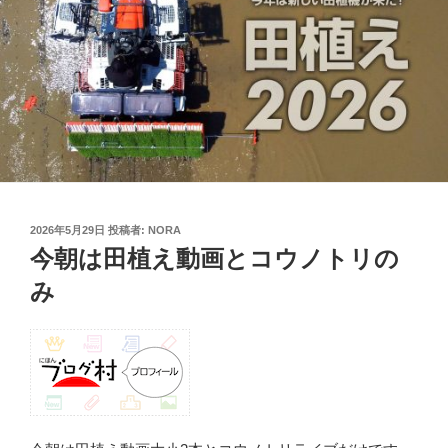
投
2026年5月29日
投稿者:
NORA
稿
今朝は田植え動画とコウノトリの
日:
み