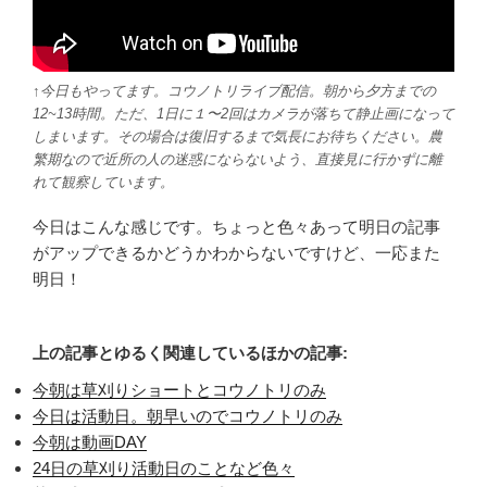
↑今日もやってます。コウノトリライブ配信。朝から夕方までの
12~13時間。ただ、1日に１〜2回はカメラが落ちて静止画になって
しまいます。その場合は復旧するまで気長にお待ちください。農
繁期なので近所の人の迷惑にならないよう、直接見に行かずに離
れて観察しています。
今日はこんな感じです。ちょっと色々あって明日の記事
がアップできるかどうかわからないですけど、一応また
明日！
上の記事とゆるく関連しているほかの記事:
今朝は草刈りショートとコウノトリのみ
今日は活動日。朝早いのでコウノトリのみ
今朝は動画DAY
24日の草刈り活動日のことなど色々