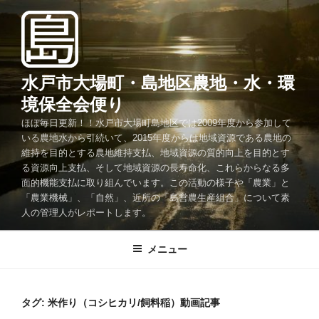
コ
ン
テ
ン
ツ
水戸市大場町・島地区農地・水・環
へ
境保全会便り
ス
ほぼ毎日更新！！水戸市大場町島地区では2009年度から参加して
キ
いる農地水から引続いて、2015年度からは地域資源である農地の
ッ
維持を目的とする農地維持支払、地域資源の質的向上を目的とす
プ
る資源向上支払、そして地域資源の長寿命化、これらからなる多
面的機能支払に取り組んでいます。この活動の様子や「農業」と
「農業機械」、「自然」、近所の「島営農生産組合」について素
人の管理人がレポートします。
メニュー
タグ:
米作り（コシヒカリ/飼料稲）動画記事