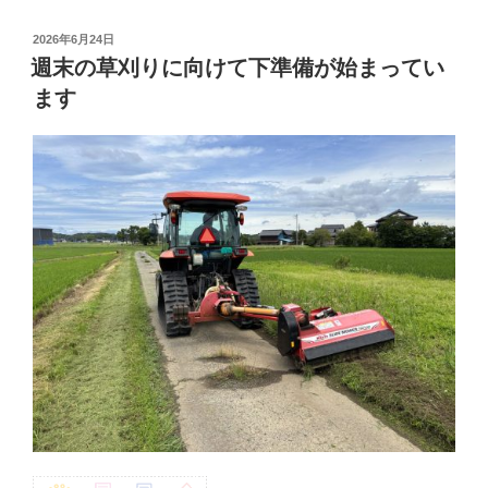
投
2026年6月24日
稿
週末の草刈りに向けて下準備が始まってい
日:
ます