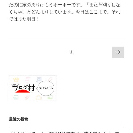
たのに家の周りはもうボーボーです。「また草刈りしな
くちゃ」とどんよりしています。今日はここまで。それ
ではまた明日！
投
次
固定ページ
1
の
稿
ペ
ナ
ー
ビ
ジ
ゲ
ー
シ
ョ
ン
最近の投稿