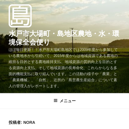
コ
ン
テ
ン
ツ
水戸市大場町・島地区農地・水・環
へ
境保全会便り
ス
ほぼ毎日更新！！水戸市大場町島地区では2009年度から参加して
キ
いる農地水から引続いて、2015年度からは地域資源である農地の
ッ
維持を目的とする農地維持支払、地域資源の質的向上を目的とす
プ
る資源向上支払、そして地域資源の長寿命化、これらからなる多
面的機能支払に取り組んでいます。この活動の様子や「農業」と
「農業機械」、「自然」、近所の「島営農生産組合」について素
人の管理人がレポートします。
メニュー
投稿者:
NORA