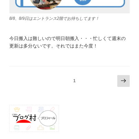
8/8、8/9日はエントランス2階でお待ちしてます！
今日搬入は難しいので明日朝搬入・・・忙しくて週末の
更新は多分ないです。それではまた今度！
投
次
固定ページ
1
の
稿
ペ
ナ
ー
ビ
ジ
ゲ
ー
シ