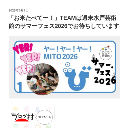
投
2026年8月7日
稿
「お米たべてー！」TEAMは週末水戸芸術
日:
館のサマーフェス2026でお待ちしています