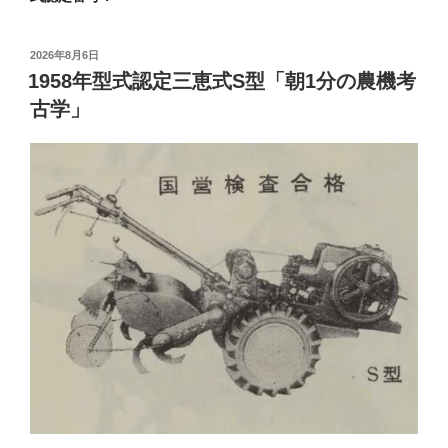
投
2026年8月6日
稿
1958年型式認定三恵式S型「朝1分の農機考
日:
古学」