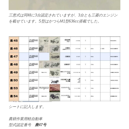
三恵式は同時に3台認定されていますが、3台とも三菱のエンジン
を載せています。S型はかつらM1型636cc搭載でした。
シートに記入します。
農耕作業用軽自動車
型式認定番号
農47号