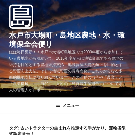
コ
ン
テ
ン
ツ
水戸市大場町・島地区農地・水・環
へ
境保全会便り
ス
ほぼ毎日更新！！水戸市大場町島地区では2009年度から参加して
キ
いる農地水から引続いて、2015年度からは地域資源である農地の
ッ
維持を目的とする農地維持支払、地域資源の質的向上を目的とす
プ
る資源向上支払、そして地域資源の長寿命化、これらからなる多
面的機能支払に取り組んでいます。この活動の様子や「農業」と
「農業機械」、「自然」、近所の「島営農生産組合」について素
人の管理人がレポートします。
メニュー
タグ:
古いトラクターの生まれを推定する手がかり、運輸省型
式認定番号！