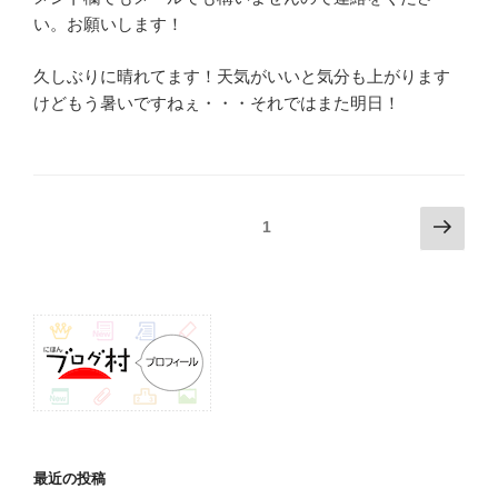
い。お願いします！
久しぶりに晴れてます！天気がいいと気分も上がります
けどもう暑いですねぇ・・・それではまた明日！
投
次
固定ページ
1
の
稿
ペ
ナ
ー
ビ
ジ
ゲ
ー
シ
ョ
ン
最近の投稿