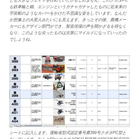
とも大きなウエイトを占めていたかもしれません。このクボタPC
も鉄車輪と鋤、エンジンというガチャガチャしたものに近未来の
宇宙船のようなカバーをかけた不思議な姿をしています。なんだ
か想像上の火星人みたいにも見えます。きっとその後、農機メー
カーにもデザイン部門ができ、製造現場の声を聞かざるを得なく
なり、このような尖ったものは次第にマイルドになっていったの
でしょうね。
シートに記入します。運輸省型式認定番号農399号クボタPC型と