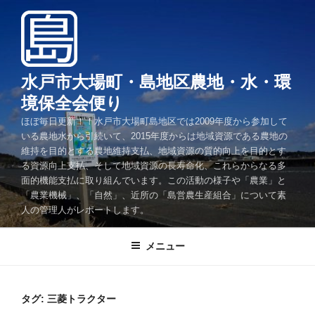
コ
ン
テ
ン
ツ
水戸市大場町・島地区農地・水・環
へ
境保全会便り
ス
ほぼ毎日更新！！水戸市大場町島地区では2009年度から参加して
キ
いる農地水から引続いて、2015年度からは地域資源である農地の
ッ
維持を目的とする農地維持支払、地域資源の質的向上を目的とす
プ
る資源向上支払、そして地域資源の長寿命化、これらからなる多
面的機能支払に取り組んでいます。この活動の様子や「農業」と
「農業機械」、「自然」、近所の「島営農生産組合」について素
人の管理人がレポートします。
メニュー
タグ:
三菱トラクター