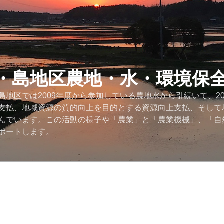
・島地区農地・水・環境保
地区では2009年度から参加している農地水から引続いて、2
支払、地域資源の質的向上を目的とする資源向上支払、そして
んでいます。この活動の様子や「農業」と「農業機械」、「自
ポートします。