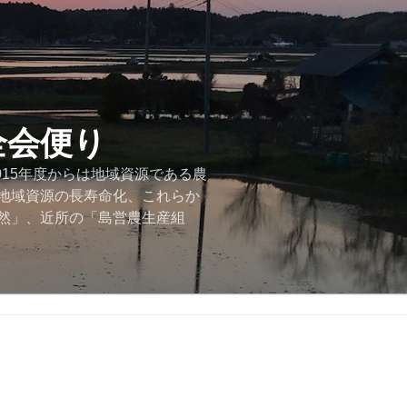
全会便り
015年度からは地域資源である農
地域資源の長寿命化、これらか
然」、近所の「島営農生産組