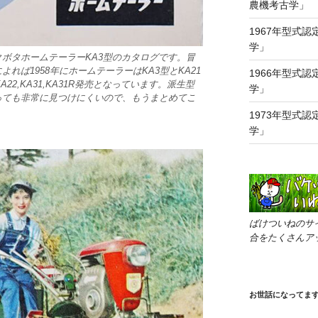
農機考古学」
1967年型式認
学」
ボタホームテーラーKA3型のカタログです。冒
れば1958年にホームテーラーはKA3型とKA21
1966年型式認
22,KA31,KA31R発売となっています。派生型
学」
っても非常に見つけにくいので、もうまとめてこ
1973年型式認
学」
ばけついねのサ
合をたくさんア
お世話になってま