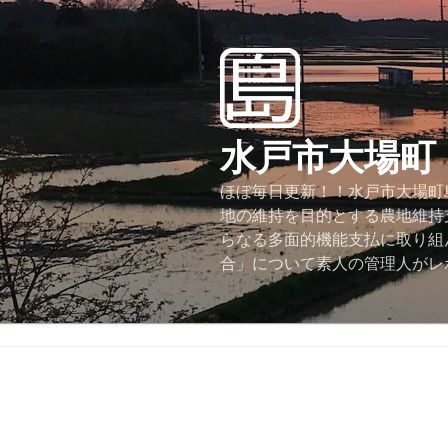
コ
ン
テ
ン
ツ
へ
水戸市大場町
ス
キ
ほぼ毎日更新！！水戸市大場町島
ッ
地の維持を目的とする農地維持
プ
らなる多面的機能支払に取り組
合」について素人の管理人がレ