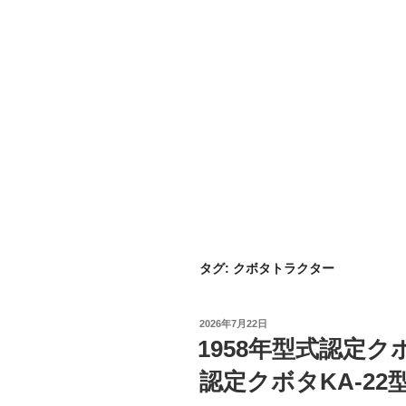
タグ:
クボタトラクター
投
2026年7月22日
稿
1958年型式認定クボ
日:
認定クボタKA-2