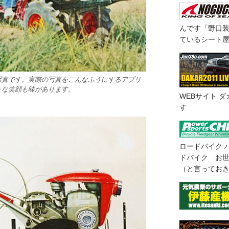
んです「野口
ているシート
写真です。実際の写真をこんなふうにするアプリ
うな笑顔も味があります。
WEBサイト
ダ
す
ロードバイク
ドバイク お
（と言ってお