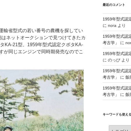
最近のコメント
1959年型式
に
nora
より
運輸省型式の若い番号の農機を探してい
1959年型式
朝はネットオークションで見つけてきたカ
考古学」
に
no
KA-21型、1959年型式認定クボタKA-
ですが同じエンジンで同時期発売なのでこ
1959年型式
に
のっぴ
より
1959年型式
考古学」
に
飯
1959年型式
考古学」
に
飯
キーワードも使え