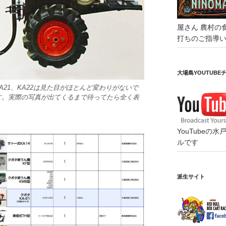
屋さん
農村の
打ちのご指導
大場島YOUTUBE
A21、KA22は見た目がほとんど変わりがないで
す。実際の写真が出てくるまで待ってたら全く表
YouTube
ルです
派生サイト