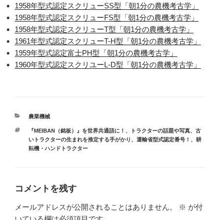
1958年型式認定スクリューSS型「朝1分の農機考古学」
1958年型式認定スクリューFS型「朝1分の農機考古学」
1958年型式認定スクリューT型「朝1分の農機考古学」
1961年型式認定スクリューT-H型「朝1分の農機考古学」
1959年型式認定富士PH型「朝1分の農機考古学」
1960年型式認定スクリユーL-D型「朝1分の農機考古学」
カ
農業機械
テ
タ
『MEIBAN（銘板）』を世界共通語に！
、
トラクターの話題や写真
、
古
ゴ
グ
いトラクターの生まれを推定する手がかり、運輸省型式認定番号！
、
耕
リ
耘機・ハンドトラクター
ー
コメントを残す
メールアドレスが公開されることはありません。
※
が付
いている欄は必須項目です