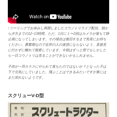
↑ツーリングでお休みし再開しましたコウノトリライブ配信。朝か
ら夕方までの12~13時間。ただ、1日に１〜2回はカメラが落ちて静
止画になってしまいます。その場合は復旧するまで気長にお待ち
ください。農繁期なので近所の人の迷惑にならないよう、直接見
に行かずに離れて観察しています。今朝はずっと雨でもしかした
ら一日コウノトリは見ることができないかもしれません。
子供が一羽カラスにやられて落ちたのではないか？となった子は
下で元気にしていました。飛ぶことはできるみたいですが巣には
まだ戻れないようです。
スクリューV-D型