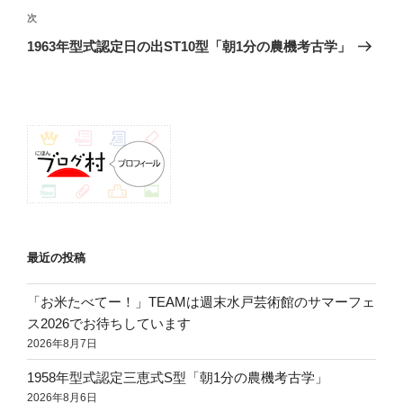
ゲ
次
次
の
ー
1963年型式認定日の出ST10型「朝1分の農機考古学」
投
シ
稿
ョ
ン
最近の投稿
「お米たべてー！」TEAMは週末水戸芸術館のサマーフェ
ス2026でお待ちしています
2026年8月7日
1958年型式認定三恵式S型「朝1分の農機考古学」
2026年8月6日