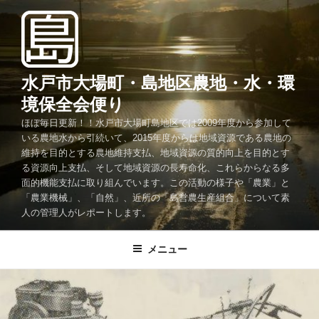
コ
ン
テ
ン
ツ
水戸市大場町・島地区農地・水・環
へ
境保全会便り
ス
ほぼ毎日更新！！水戸市大場町島地区では2009年度から参加して
キ
いる農地水から引続いて、2015年度からは地域資源である農地の
ッ
維持を目的とする農地維持支払、地域資源の質的向上を目的とす
プ
る資源向上支払、そして地域資源の長寿命化、これらからなる多
面的機能支払に取り組んでいます。この活動の様子や「農業」と
「農業機械」、「自然」、近所の「島営農生産組合」について素
人の管理人がレポートします。
メニュー