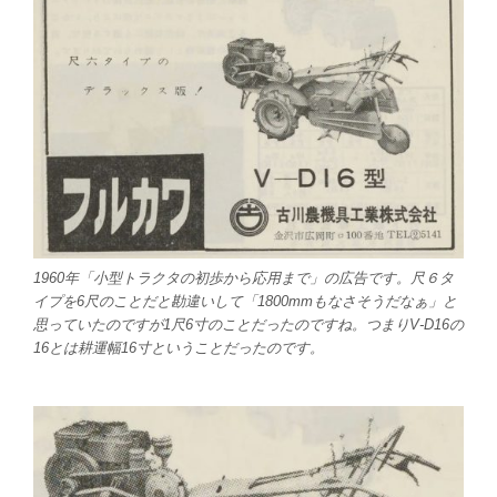
1960年「小型トラクタの初歩から応用まで」の広告です。尺６タ
イプを6尺のことだと勘違いして「1800mmもなさそうだなぁ」と
思っていたのですが1尺6寸のことだったのですね。つまりV-D16の
16とは耕運幅16寸ということだったのです。