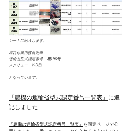
シートに記入します。
農耕作業用軽自動車
運輸省型式認定番号
農196号
スクリュー V-D型
となっています。
『農機の運輸省型式認定番号一覧表』
に追
記しました
『農機の運輸省型式認定番号一覧表』
を固定ページで公