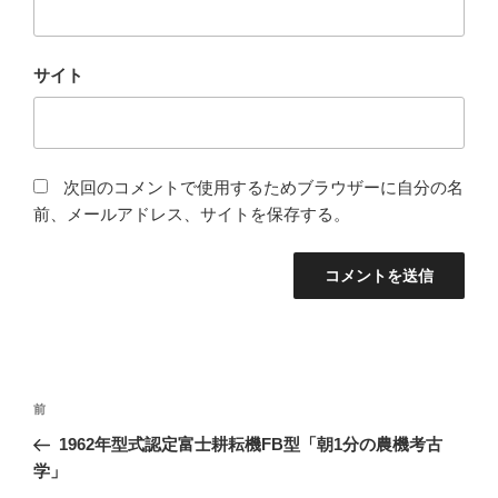
サイト
次回のコメントで使用するためブラウザーに自分の名
前、メールアドレス、サイトを保存する。
投
前
前
稿
の
1962年型式認定富士耕耘機FB型「朝1分の農機考古
ナ
投
学」
ビ
稿