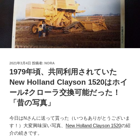
投
2021年3月4日
投稿者:
NORA
稿
1979年頃、共同利用されていた
日:
New Holland Clayson 1520はホイ
ール⇄クローラ交換可能だった！
「昔の写真」
今日はNさんに送って貰った（いつもありがとうございま
す！）大変興味深い写真、
New Holland Clayson 1520
の紹
介の続きです。