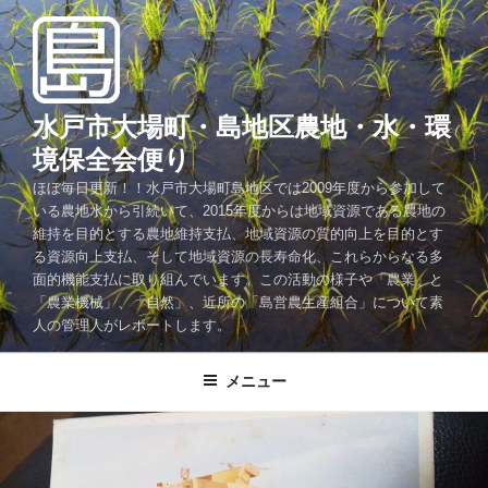
コ
ン
テ
ン
ツ
水戸市大場町・島地区農地・水・環
へ
境保全会便り
ス
ほぼ毎日更新！！水戸市大場町島地区では2009年度から参加して
キ
いる農地水から引続いて、2015年度からは地域資源である農地の
ッ
維持を目的とする農地維持支払、地域資源の質的向上を目的とす
プ
る資源向上支払、そして地域資源の長寿命化、これらからなる多
面的機能支払に取り組んでいます。この活動の様子や「農業」と
「農業機械」、「自然」、近所の「島営農生産組合」について素
人の管理人がレポートします。
メニュー