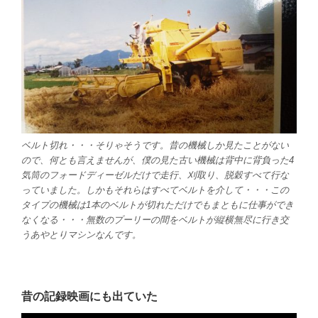
ベルト切れ・・・そりゃそうです。昔の機械しか見たことがない
ので、何とも言えませんが、僕の見た古い機械は背中に背負った4
気筒のフォードディーゼルだけで走行、刈取り、脱穀すべて行な
っていました。しかもそれらはすべてベルトを介して・・・この
タイプの機械は
1本のベルトが切れただけでもまともに仕事ができ
なくなる
・・・無数のプーリーの間をベルトが縦横無尽に行き交
うあやとりマシンなんです。
昔の記録映画にも出ていた