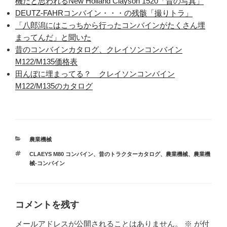
機だと思われるNew Holland Clayson 1520「昔の写真」
DEUTZ-FAHRコンバイン・・・の残骸「撮りトラ」
「八郎潟にはこっちから行ったコンバインがたくさん埋
まってんだ」と聞いた
昔のコンバインカタログ、クレイソンコンバイン
M122/M135価格表
田んぼに埋まってる？ クレイソンコンバイン
M122/M135のカタログ
カ
農業機械
テ
タ
CLAEYS M80 コンバイン
、
昔のトラクターカタログ
、
農業機械
、
農業機
ゴ
グ
械-コンバイン
リ
ー
コメントを残す
メールアドレスが公開されることはありません。
※
が付