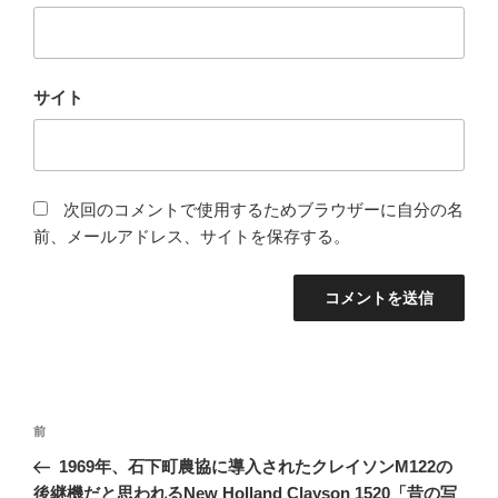
サイト
次回のコメントで使用するためブラウザーに自分の名
前、メールアドレス、サイトを保存する。
投
前
前
稿
の
1969年、石下町農協に導入されたクレイソンM122の
ナ
投
後継機だと思われるNew Holland Clayson 1520「昔の写