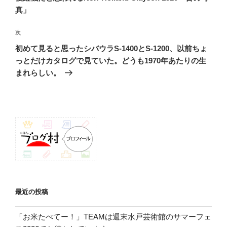
ビ
稿
真」
ゲ
次
次
ー
の
シ
初めて見ると思ったシバウラS-1400とS-1200、以前ちょ
投
っとだけカタログで見ていた。どうも1970年あたりの生
ョ
稿
まれらしい。
ン
最近の投稿
「お米たべてー！」TEAMは週末水戸芸術館のサマーフェ