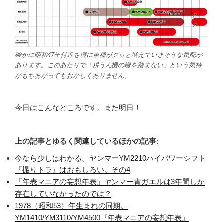
確かに昭和47年付近を境に車種がグッと増えていきそうな気配が
あります。このあたりで「耕うん機の轍を踏まない」という気持
がもちあがってもおかしくありません。
今日はこんなところです。また明日！
上の記事とゆるく関連しているほかの記事:
今なら少しはわかる。ヤンマーYM2210ハイパワーシフト
『撮りトラ』はおもしろい。その4
『年表マニアの妄想年表』ヤンマー青ガエルは3年間しか
存在していなかったのでは？
1978（昭和53）年生まれの同期。
YM1410/YM3110/YM4500『年表マニアの妄想年表』