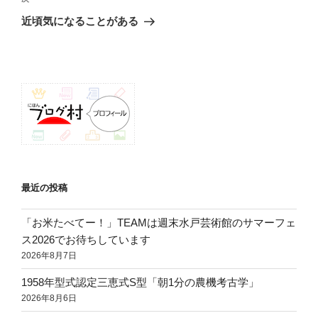
の
ー
近頃気になることがある
投
シ
稿
ョ
ン
最近の投稿
「お米たべてー！」TEAMは週末水戸芸術館のサマーフェ
ス2026でお待ちしています
2026年8月7日
1958年型式認定三恵式S型「朝1分の農機考古学」
2026年8月6日