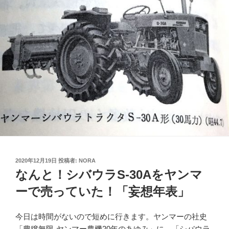
投
2020年12月19日
投稿者:
NORA
稿
なんと！シバウラS-30Aをヤンマ
日:
ーで売っていた！「妄想年表」
今日は時間がないので短めに行きます。ヤンマーの社史
「豊穣無限-ヤンマー農機20年のあゆみ」に、「シバウラ