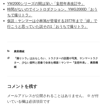
YM2000シリーズの闇は深い「妄想年表改訂中」
時間がないのでイントロダクション。YMG2000D「おう
ちで撮りトラ」
仮説：ヤンマーは小林旭が登場する1977年まで「緑」で
行こうと思っていた説その1「おうちで撮りトラ」
カ
農業機械
テ
タ
『撮りトラ』はおもしろい
、
トラクターの話題や写真
、
ヤンマートラク
ゴ
グ
ター
、
少ない資料と想像で全体を構築！ヤンマー『妄想年表』
、
農業機
リ
械
ー
コメントを残す
メールアドレスが公開されることはありません。
※
が付
いている欄は必須項目です