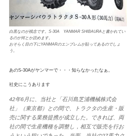
白黒なのが残念です。S-30A YANMAR SHIBAURAと書かれてい
るのが何とか読めます。
おそらく目の下にYANMARのエンブレムが貼ってあるのでしょ
う。
あのS-30Aがヤンマーで・・・知らなかったなぁ。
社史にこうあります
42年6月に、当社と「石川島芝浦機械株式会
社」（東京都）との間で、トラクタの生産・販
売に関する業務提携が成立した。できれば、両
社の間で生産機種を調整し，相互で販売を行お
うという狙いであった。当面、当社の27馬力ク