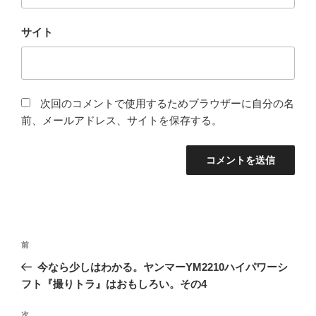
サイト
次回のコメントで使用するためブラウザーに自分の名
前、メールアドレス、サイトを保存する。
投
前
前
稿
の
今なら少しはわかる。ヤンマーYM2210ハイパワーシ
ナ
投
フト『撮りトラ』はおもしろい。その4
ビ
稿
ゲ
次
次