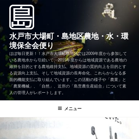
コ
ン
テ
ン
ツ
水戸市大場町・島地区農地・水・環
へ
境保全会便り
ス
ほぼ毎日更新！！水戸市大場町島地区では2009年度から参加して
キ
いる農地水から引続いて、2015年度からは地域資源である農地の
ッ
維持を目的とする農地維持支払、地域資源の質的向上を目的とす
プ
る資源向上支払、そして地域資源の長寿命化、これらからなる多
面的機能支払に取り組んでいます。この活動の様子や「農業」と
「農業機械」、「自然」、近所の「島営農生産組合」について素
人の管理人がレポートします。
メニュー