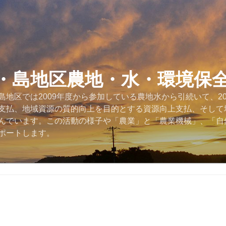
・島地区農地・水・環境保
地区では2009年度から参加している農地水から引続いて、2
支払、地域資源の質的向上を目的とする資源向上支払、そして
んでいます。この活動の様子や「農業」と「農業機械」、「自
ポートします。