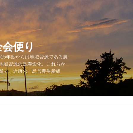
全会便り
015年度からは地域資源である農
地域資源の長寿命化、これらか
然」、近所の「島営農生産組