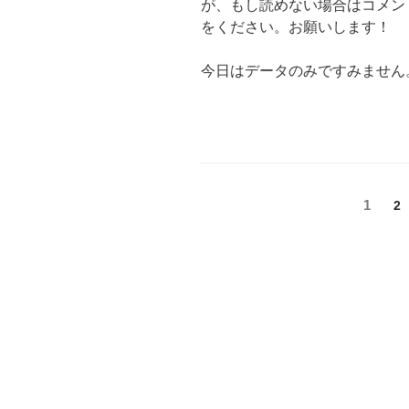
が、もし読めない場合はコメン
をください。お願いします！
今日はデータのみですみません
投
固
1
固
2
定
定
稿
ペ
ペ
ー
ナ
ー
ジ
ジ
ビ
ゲ
ー
シ