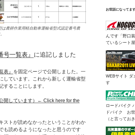
お世話になってま
3型は農耕作業用軽自動車運輸省型式認定番号農
す。
んです「野口
ているシート
番号一覧表』
に追記しました
覧表』
を固定ページで公開しました。一
WEBサイト
ダ
にしています。これから新しく運輸省型
す
記することにします。
ます）← Click here for the
ロードバイク
ドバイク お
（と言ってお
キストが読めなかったということがわか
でも読めるようになったと思うのです