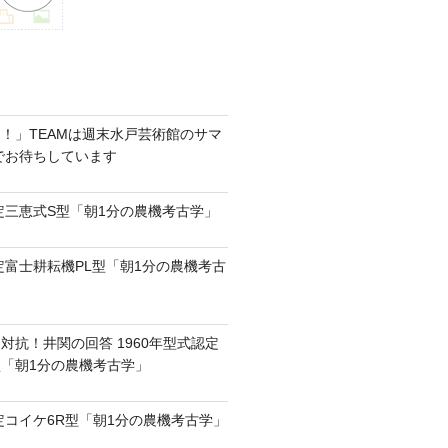
！」TEAMは週末水戸芸術館のサマ
6でお待ちしています
認定三恵式S型「朝1分の農機考古学」
認定富士耕耘機PL型「朝1分の農機考古
対抗！井関の回答 1960年型式認定
0型「朝1分の農機考古学」
認定コイケ6R型「朝1分の農機考古学」