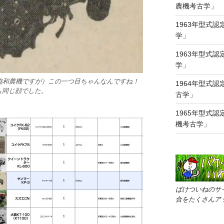
農機考古学」
1963年型式認
学」
1963年型式認
学」
（協和農機ですが）この一つ目ちゃんなんですね！
1964年型式認
Bも同じ顔でした。
古学」
1965年型式認
機考古学」
ばけついねのサ
合をたくさんア