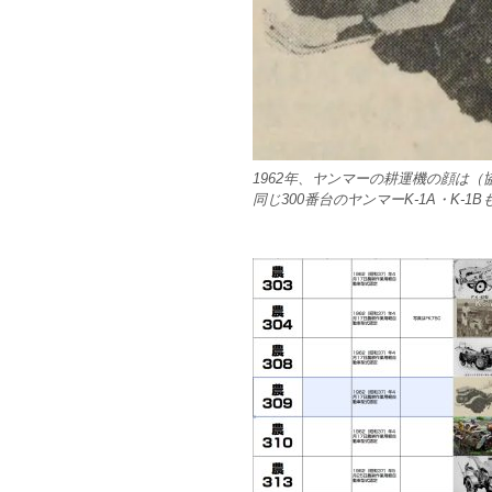
1962年、ヤンマーの耕運機の顔は
同じ300番台のヤンマーK-1A・K-1