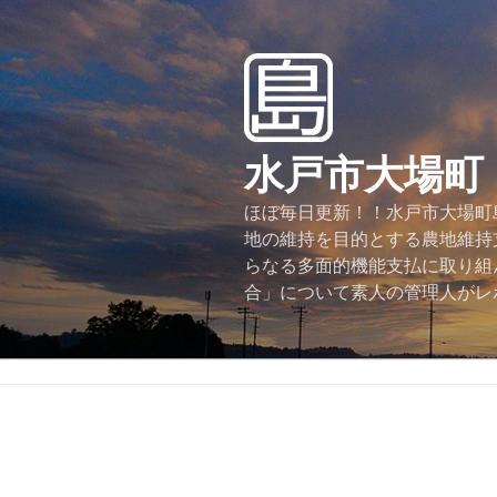
コ
ン
テ
ン
ツ
へ
水戸市大場町
ス
キ
ほぼ毎日更新！！水戸市大場町島
ッ
地の維持を目的とする農地維持
プ
らなる多面的機能支払に取り組
合」について素人の管理人がレ