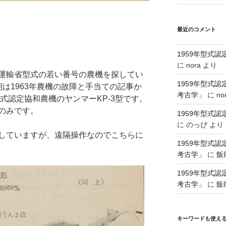
最近のコメント
1959年型式
に
nora
より
運輸省型式の若い番号の農機を探してい
1959年型式
は1963年農機の故障と手当ての記事か
考古学」
に
no
型式認定協和農機のヤンマーKP-3型です。
のみです。
1959年型式
に
のっぴ
より
していますが、遠隔操作なのでこちらに
1959年型式
考古学」
に
飯
1959年型式
考古学」
に
飯
キーワードも使え