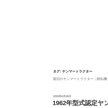
タグ:
ヤンマートラクター
新旧のヤンマートラクター（耕耘機
投
2026年4月26日
稿
1962年型式認定ヤ
日: