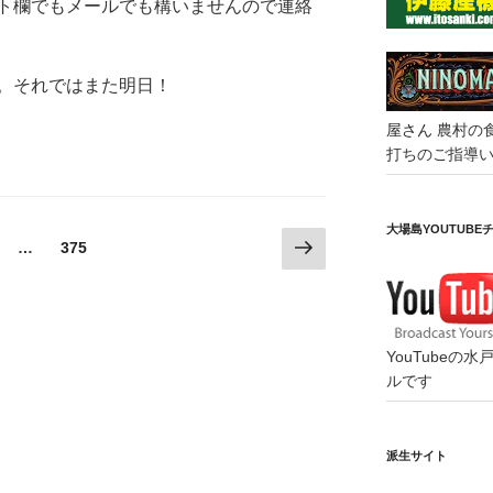
ト欄でもメールでも構いませんので連絡
。それではまた明日！
屋さん
農村の
打ちのご指導
大場島YOUTUBE
次
固
…
375
の
定
ペ
ペ
ー
ー
ジ
ジ
YouTube
ルです
派生サイト