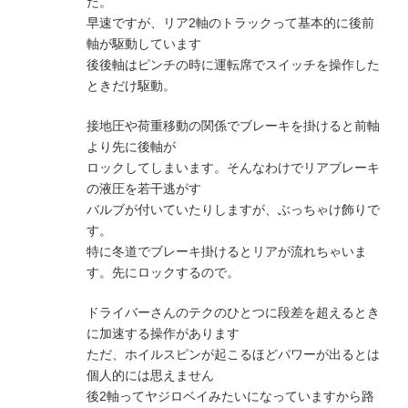
た。
早速ですが、リア2軸のトラックって基本的に後前
軸が駆動しています
後後軸はピンチの時に運転席でスイッチを操作した
ときだけ駆動。
接地圧や荷重移動の関係でブレーキを掛けると前軸
より先に後軸が
ロックしてしまいます。そんなわけでリアブレーキ
の液圧を若干逃がす
バルブが付いていたりしますが、ぶっちゃけ飾りで
す。
特に冬道でブレーキ掛けるとリアが流れちゃいま
す。先にロックするので。
ドライバーさんのテクのひとつに段差を超えるとき
に加速する操作があります
ただ、ホイルスピンが起こるほどパワーが出るとは
個人的には思えません
後2軸ってヤジロベイみたいになっていますから路