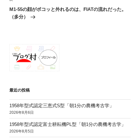
の
ー
M1-55の顔がボコッと外れるのは、FIATの流れだった。
投
シ
（多分）
稿
ョ
ン
最近の投稿
1958年型式認定三恵式S型「朝1分の農機考古学」
2026年8月6日
1958年型式認定富士耕耘機PL型「朝1分の農機考古学」
2026年8月5日