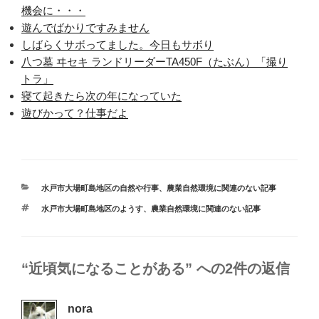
機会に・・・
遊んでばかりですみません
しばらくサボってました。今日もサボり
八つ墓 ヰセキ ランドリーダーTA450F（たぶん）「撮り
トラ」
寝て起きたら次の年になっていた
遊びかって？仕事だよ
カ
水戸市大場町島地区の自然や行事
、
農業自然環境に関連のない記事
テ
タ
水戸市大場町島地区のようす
、
農業自然環境に関連のない記事
ゴ
グ
リ
ー
“近頃気になることがある” への2件の返信
nora