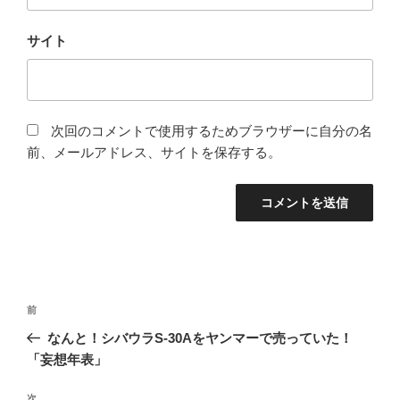
サイト
次回のコメントで使用するためブラウザーに自分の名
前、メールアドレス、サイトを保存する。
投
前
前
稿
の
なんと！シバウラS-30Aをヤンマーで売っていた！
ナ
投
「妄想年表」
ビ
稿
ゲ
次
次