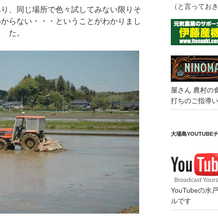
（と言ってお
あり、同じ場所で色々試してみない限りそ
わからない・・・ということがわかりまし
た。
屋さん
農村の
打ちのご指導
大場島YOUTUBE
YouTube
ルです