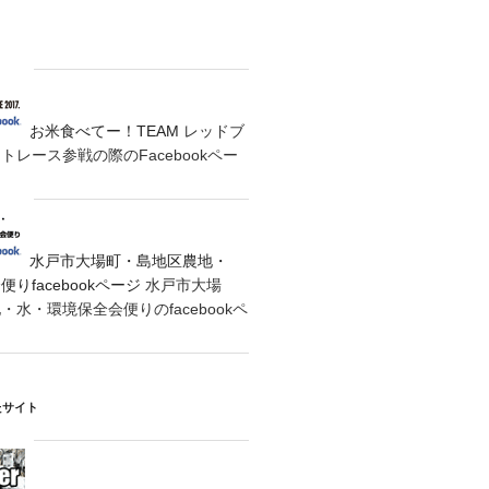
お米食べてー！TEAM
レッドブ
レース参戦の際のFacebookペー
水戸市大場町・島地区農地・
りfacebookページ
水戸市大場
水・環境保全会便りのfacebookペ
たサイト