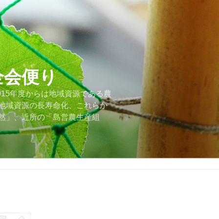
全会便り
015年度からは地域資源である農
地域資源の長寿命化、これらか
然」、近所の「島営農生産組