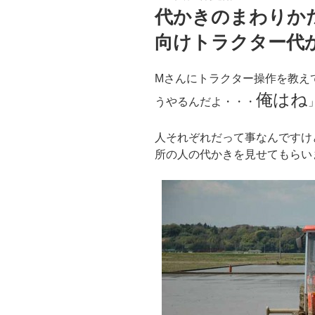
稿
代かきのまわりか
日:
向けトラクター代か
Mさんにトラクター操作を教え
俺はね
うやるんだよ・・・
人それぞれだって事なんですけ
所の人の代かきを見せてもらい