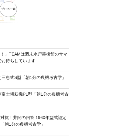
！」TEAMは週末水戸芸術館のサマ
6でお待ちしています
認定三恵式S型「朝1分の農機考古学」
認定富士耕耘機PL型「朝1分の農機考古
対抗！井関の回答 1960年型式認定
0型「朝1分の農機考古学」