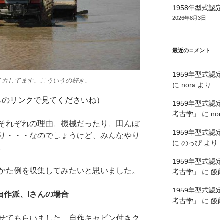
1958年型式
2026年8月3日
最近のコメント
1959年型式
イカしてます。こういうの好き。
に
nora
より
らのリンクで見てくださいね）
1959年型式
考古学」
に
no
それぞれの理由、機械だったり、田んぼ
1959年型式
り・・・なのでしょうけど、みんなやり
に
のっぴ
より
。
1959年型式
かた例を収集してみたいと思いました。
考古学」
に
飯
1959年型式
自作派、Iさんの場合
考古学」
に
飯
せてもらいました。自作キャビン付きク