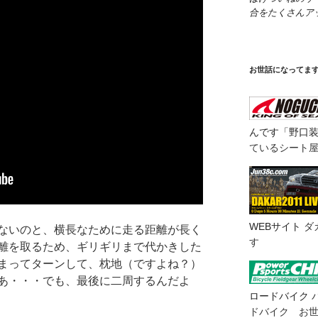
合をたくさんア
お世話になってま
んです「野口
ているシート
WEBサイト
ダ
ないのと、横長なために走る距離が長く
す
離を取るため、ギリギリまで代かきした
まってターンして、枕地（ですよね？）
あ・・・でも、最後に二周するんだよ
ロードバイク
ドバイク お