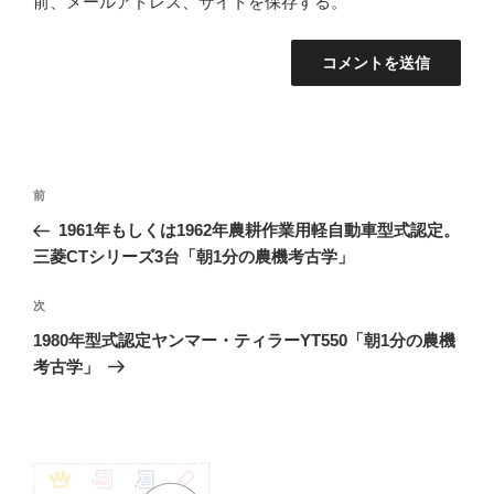
前、メールアドレス、サイトを保存する。
投
前
前
稿
の
1961年もしくは1962年農耕作業用軽自動車型式認定。
ナ
投
三菱CTシリーズ3台「朝1分の農機考古学」
ビ
稿
ゲ
次
次
の
ー
1980年型式認定ヤンマー・ティラーYT550「朝1分の農機
投
シ
考古学」
稿
ョ
ン