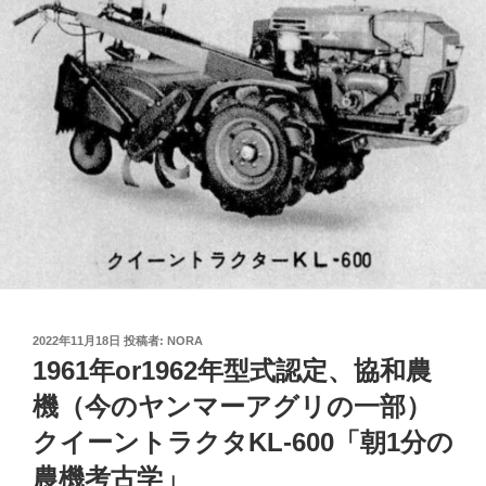
投
2022年11月18日
投稿者:
NORA
稿
1961年or1962年型式認定、協和農
日:
機（今のヤンマーアグリの一部）
クイーントラクタKL-600「朝1分の
農機考古学」