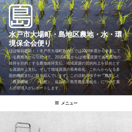
コ
ン
テ
ン
ツ
水戸市大場町・島地区農地・水・環
へ
境保全会便り
ス
ほぼ毎日更新！！水戸市大場町島地区では2009年度から参加して
キ
いる農地水から引続いて、2015年度からは地域資源である農地の
ッ
維持を目的とする農地維持支払、地域資源の質的向上を目的とす
プ
る資源向上支払、そして地域資源の長寿命化、これらからなる多
面的機能支払に取り組んでいます。この活動の様子や「農業」と
「農業機械」、「自然」、近所の「島営農生産組合」について素
人の管理人がレポートします。
メニュー