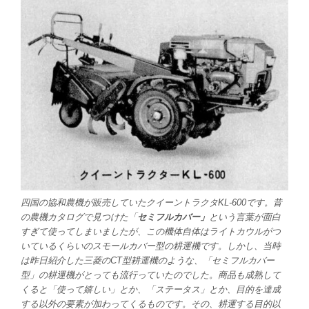
四国の協和農機が販売していたクイーントラクタKL-600です。昔
の農機カタログで見つけた「
セミフルカバー」
という言葉が面白
すぎて使ってしまいましたが、この機体自体はライトカウルがつ
いているくらいのスモールカバー型の耕運機です。しかし、当時
は昨日紹介した三菱のCT型耕運機のような、「セミフルカバー
型」の耕運機がとっても流行っていたのでした。商品も成熟して
くると「使って嬉しい」とか、「ステータス」とか、目的を達成
する以外の要素が加わってくるものです。その、耕運する目的以