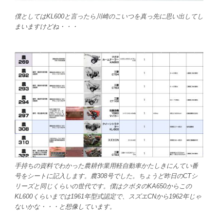
僕としてはKL600と言ったら川崎のこいつを真っ先に思い出してし
まいますけどね・・・
手持ちの資料でわかった農耕作業用軽自動車かたしきにんてい番
号をシートに記入します。農308号でした。ちょうど昨日のCTシ
リーズと同じくらいの世代です。僕はクボタのKA650からこの
KL600くらいまでは1961年型式認定で、スズエCNから1962年じゃ
ないかな・・・と想像しています。