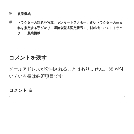
カ
農業機械
テ
タ
トラクターの話題や写真
、
ヤンマートラクター
、
古いトラクターの生ま
ゴ
グ
れを推定する手がかり、運輸省型式認定番号！
、
耕耘機・ハンドトラク
リ
ター
、
農業機械
ー
コメントを残す
メールアドレスが公開されることはありません。
※
が付
いている欄は必須項目です
コメント
※