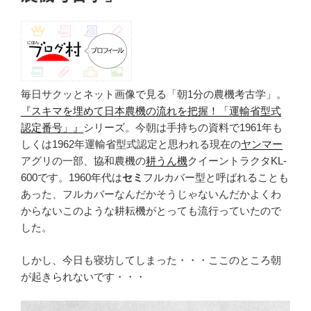
毎日サクッとネット画像で見る「朝1分の農機考古学」。
『スキマを埋めて日本農機の流れを把握！「運輸省型式
認定番号」』
シリーズ。今朝は手持ちの資料で1961年も
しくは1962年運輸省型式認定と思われる現在の
ヤンマー
アグリの一部、協和農機の
耕うん機
クイーントラクタKL-
600です。1960年代は
セミ
フルカバー型と呼ばれることも
あった、フルカバーなんだかそうじゃないんだかよくわ
からないこのような耕耘機がとっても流行っていたので
した。
しかし、今日も寝坊してしまった・・・ここのところ朝
が起きられないです・・・