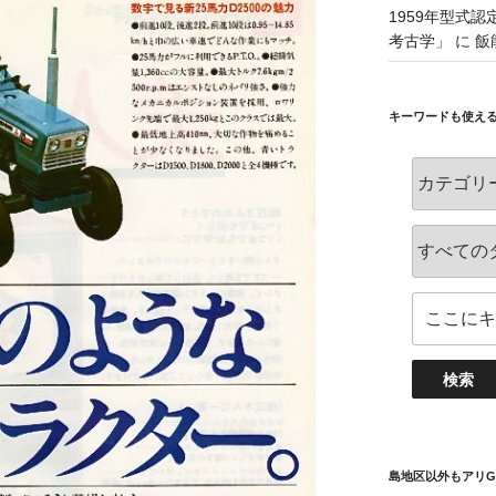
1959年型式
考古学」
に
飯
キーワードも使え
島地区以外もアリG