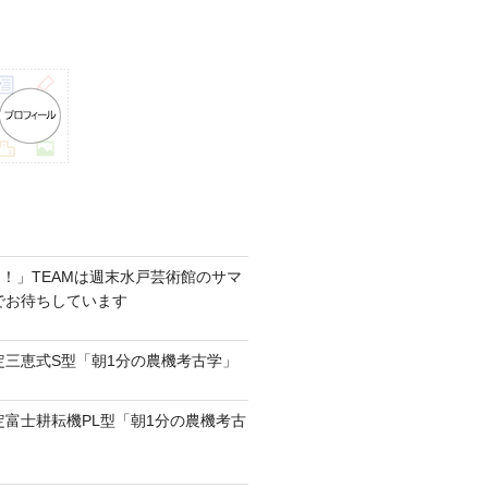
！」TEAMは週末水戸芸術館のサマ
6でお待ちしています
認定三恵式S型「朝1分の農機考古学」
認定富士耕耘機PL型「朝1分の農機考古