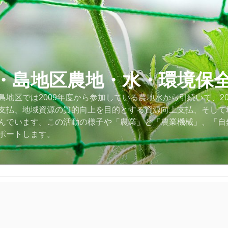
・島地区農地・水・環境保
地区では2009年度から参加している農地水から引続いて、2
支払、地域資源の質的向上を目的とする資源向上支払、そして
んでいます。この活動の様子や「農業」と「農業機械」、「自
ポートします。