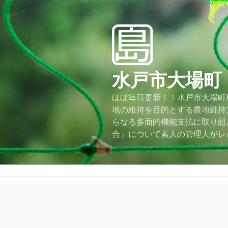
コ
ン
テ
ン
ツ
へ
水戸市大場町
ス
キ
ほぼ毎日更新！！水戸市大場町島
ッ
地の維持を目的とする農地維持
プ
らなる多面的機能支払に取り組
合」について素人の管理人がレ