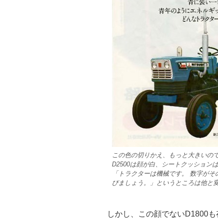
この色の切りかえ、もっと大きいの
D2500は顔が白、シートクッショ
「トラクターは機械です。 数字がそ
びましょう。」というところは他と
しかし、この顔でないD1800