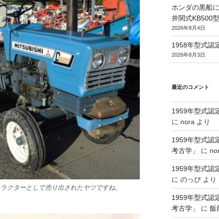
ホンダの黒船に
井関式KB50
2026年8月4日
1958年型式
2026年8月3日
最近のコメント
1959年型式
に
nora
より
1959年型式
考古学」
に
no
1959年型式
に
のっぴ
より
いトラクターとして売り出されたヤツですね。
1959年型式
考古学」
に
飯