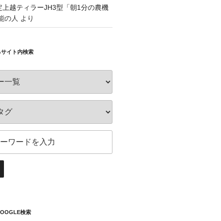
認定上越ティラーJH3型「朝1分の農機
能の人
より
るサイト内検索
OOGLE検索