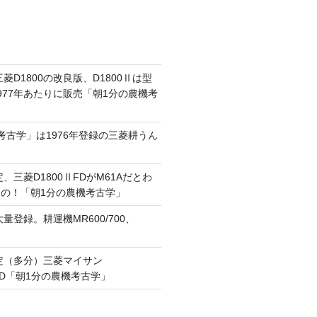
三菱D1800の改良版、D1800Ⅱは型
1977年あたりに販売「朝1分の農機考
考古学」は1976年登録の三菱耕うん
定、三菱D1800ⅡFDがM61Aだとわ
の！「朝1分の農機考古学」
大量登録。耕運機MR600/700、
認定（多分）三菱マイサン
00FD「朝1分の農機考古学」