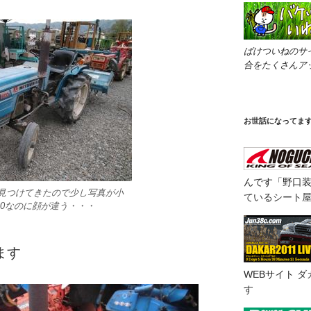
ばけついねのサ
合をたくさんア
お世話になってま
んです「野口
見つけてきたので少し写真が小
ているシート
00なのに顔が違う・・・
ます
WEBサイト
ダ
す