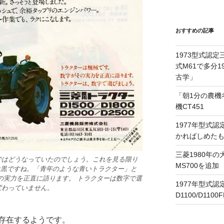
おすすめの記事
1973型式認定
式M61で多分
古学」
「朝1分の農機
機CT451
1977年型式認
かればしめたも
三菱1980年の
ではどうなっていたのでしょう。これを見る限り
MS700を追加
ンは黒ですね。「青年のような青いトラクター」と
の実力を正直に語ります。 トラクターは数字で選
1977年型式
変わっていません。
D1100/D11
も存在するようです。