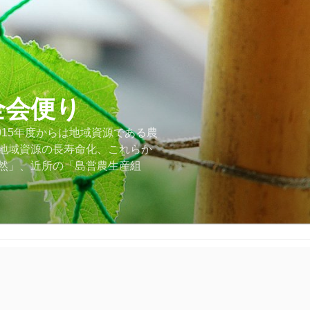
全会便り
015年度からは地域資源である農
地域資源の長寿命化、これらか
然」、近所の「島営農生産組