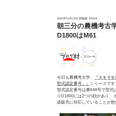
投
2021年10月14日
投稿者:
NORA
稿
朝三分の農機考古学
日:
D1800はM61
今日も農機考古学、
『スキマを
型式認定番号」』
シリーズです
型式認定番号は農848号で型式
りD1800には2つの顔があり
器販売に対応していることが想