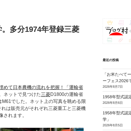
。多分1974年登録三菱
最近の投稿
「お米たべてー
ーフェス202
2026年8月7日
埋めて日本農機の流れを把握！「運輸省
。ネットで見つけた
三菱
D1800の運輸省
1958年型式
はM61でした。ネット上の写真を眺める限
2026年8月6日
、それは販売元がそれぞれ三菱重工と三菱機
1958年型式
像されます。
学」
2026年8月5日