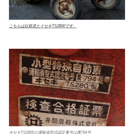
こちらは以前見たイセキTS2800です。
ヰセキTS2800の運輸省型式認定番号は農794号