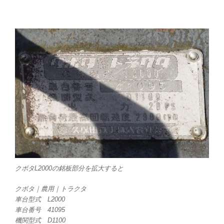
クボタL2000の銘板部分を拡大すると
クボタ｜農用｜トラクタ
車台型式 L2000
車台番号 41095
機関型式 D1100