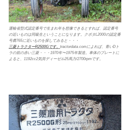
運輸省型式認定番号で生まれ年を想像できるとすれば、認定番号
の近いものは同級生ということになります。クボタL2000の認定番
号農765に近いものを探してみると・・・
三菱トラクターR2500Gです。
tractordata.comによれば、青いDト
ラの前の赤い三菱・・・1970年〜1975年製造。車体のプレートに
よると、1192cc2気筒ディーゼル25馬力/2700rpmです。