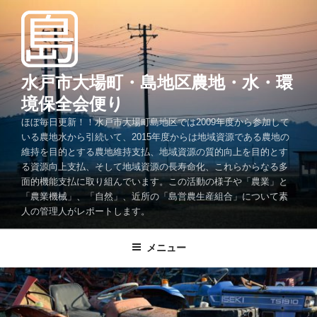
コ
ン
テ
ン
ツ
水戸市大場町・島地区農地・水・環
へ
境保全会便り
ス
ほぼ毎日更新！！水戸市大場町島地区では2009年度から参加して
キ
いる農地水から引続いて、2015年度からは地域資源である農地の
ッ
維持を目的とする農地維持支払、地域資源の質的向上を目的とす
プ
る資源向上支払、そして地域資源の長寿命化、これらからなる多
面的機能支払に取り組んでいます。この活動の様子や「農業」と
「農業機械」、「自然」、近所の「島営農生産組合」について素
人の管理人がレポートします。
メニュー