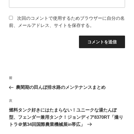
次回のコメントで使用するためブラウザーに自分の名
前、メールアドレス、サイトを保存する。
投
前
前
稿
の
農閑期の田んぼ排水路のメンテナンスまとめ
ナ
投
ビ
稿
次
次
ゲ
の
燃料タンク好きにはたまらない！ユニークな湯たんぽ
投
ー
型、フェンダー兼用タンク！ジョンディア8370RT「撮り
稿
シ
トラ＠第34回国際農業機械展in帯広」
ョ