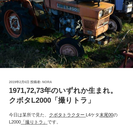
投
2019年2月6日
投稿者:
NORA
稿
1971,72,73年のいずれか生まれ。
日:
クボタL2000「撮りトラ」
今日は某所で見た、
クボタトラクター
L4ケタ
末尾00
の
L2000
「撮りトラ」
です。