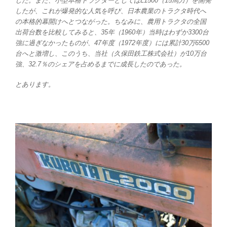
した。また、小型本格トラクターとしてはL1500（15馬力）を開発
したが、これが爆発的な人気を呼び、日本農業のトラクタ時代へ
の本格的幕開けへとつながった。ちなみに、農用トラクタの全国
出荷台数を比較してみると、35年（1960年）当時はわずか3300台
強に過ぎなかったものが、47年度（1972年度）には累計30万6500
台へと激増し、このうち、当社（久保田鉄工株式会社）が10万台
強、32.7％のシェアを占めるまでに成長したのであった。
とあります。