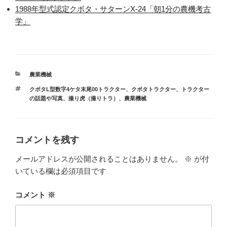
1988年型式認定クボタ・サターンX-24「朝1分の農機考古
学」
カ
農業機械
テ
タ
クボタL型数字4ケタ末尾00トラクター
、
クボタトラクター
、
トラクター
ゴ
グ
の話題や写真
、
撮り虎（撮りトラ）
、
農業機械
リ
ー
コメントを残す
メールアドレスが公開されることはありません。
※
が付
いている欄は必須項目です
コメント
※