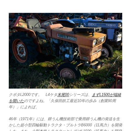
クボタL2000です。 L4ケタ
末尾00
シリーズは、
まずL1500が端緒
を開いた
のですよね。「久保田鉄工最近10年の歩み（創業90周
年）」によれば、
46年（1971年）には、耕うん機技術部で乗用耕うん機の発送を生
かした超小型四輪駆動トラクタ・ブルトラB6000（11馬力）を開発