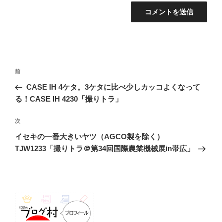
投
前
前
稿
の
CASE IH 4ケタ。3ケタに比べ少しカッコよくなって
ナ
投
る！CASE IH 4230「撮りトラ」
ビ
稿
ゲ
次
次
の
ー
イセキの一番大きいヤツ（AGCO製を除く）
投
シ
TJW1233「撮りトラ＠第34回国際農業機械展in帯広」
稿
ョ
ン