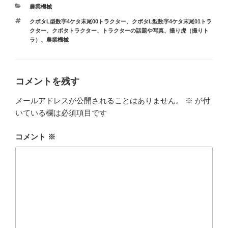
カ
農業機械
テ
タ
クボタL型数字4ケタ末尾00トラクター
、
クボタL型数字4ケタ末尾01トラ
ゴ
グ
クター
、
クボタトラクター
、
トラクターの話題や写真
、
撮り虎（撮りト
リ
ラ）
、
農業機械
ー
コメントを残す
メールアドレスが公開されることはありません。
※
が付
いている欄は必須項目です
コメント
※