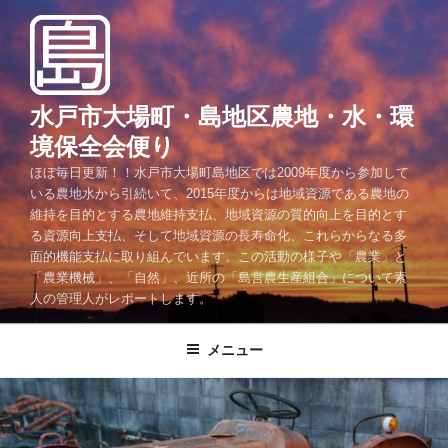
コ
ン
テ
ン
ツ
水戸市大場町・島地区農地・水・環
へ
境保全会便り
ス
ほぼ毎日更新！！水戸市大場町島地区では2009年度から参加して
キ
いる農地水から引続いて、2015年度からは地域資源である農地の
ッ
維持を目的とする農地維持支払、地域資源の質的向上を目的とす
プ
る資源向上支払、そして地域資源の長寿命化、これらからなる多
面的機能支払に取り組んでいます。この活動の様子や「農業」と
「農業機械」、「自然」、近所の「島営農生産組合」について素
人の管理人がレポートします。
メニュー