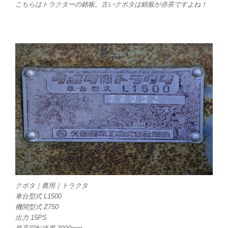
こちらはトラクターの銘板。古いクボタは銘板が赤茶ですよね！
クボタ｜農用｜トラクタ
車台型式 L1500
機関型式 Z750
出力 15PS