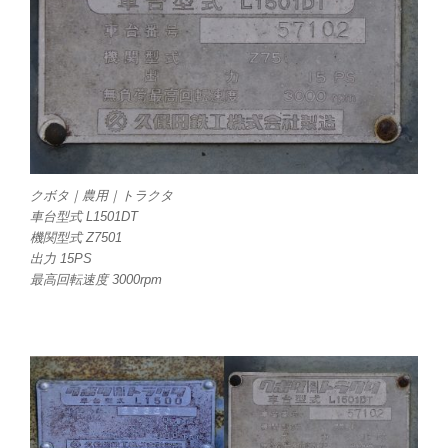
クボタ｜農用｜トラクタ
車台型式 L1501DT
機関型式 Z7501
出力 15PS
最高回転速度 3000rpm