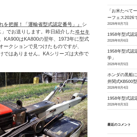
「お米たべてー
ーフェス202
2026年8月7日
れを把握！「運輸省型式認定番号」』
シ
ニ」でお送りします。昨日紹介した
ヰセキ
1958年型式
、KA900はKA800の翌年、1973年に型式
2026年8月6日
オークションで見つけたものですが、
1958年型式
けではありません。KAシリーズは大作で
学」
2026年8月5日
ホンダの黒船に
井関式KB50
2026年8月4日
1958年型式
2026年8月3日
最近のコメント