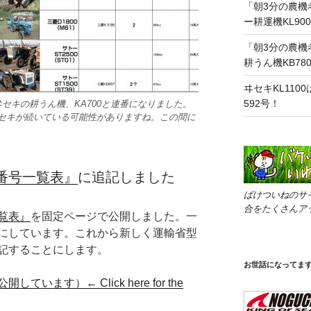
「朝3分の農機
ー耕運機KL900
「朝3分の農機
耕うん機KB78
ヰセキKL110
592号！
セキの耕うん機、KA700と連番になりました。
らヰセキが続いている可能性がありますね。この間に
番号一覧表』
に追記しました
ばけついねのサ
合をたくさんア
覧表』
を固定ページで公開しました。一
にしています。これから新しく運輸省型
記することにします。
お世話になってま
ます）← Click here for the