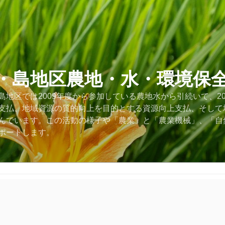
・島地区農地・水・環境保
地区では2009年度から参加している農地水から引続いて、2
支払、地域資源の質的向上を目的とする資源向上支払、そして
んでいます。この活動の様子や「農業」と「農業機械」、「自
ポートします。