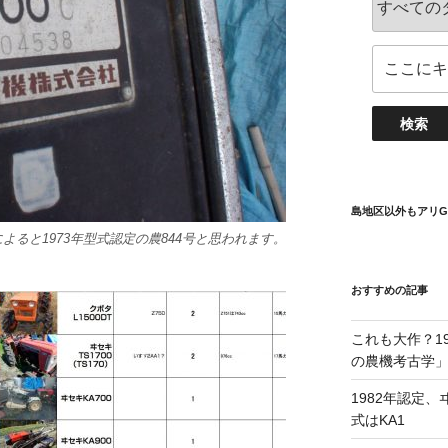
島地区以外もアリG
よると1973年型式認定の農844号と思われます。
おすすめの記事
これも大作？19
の農機考古学
1982年認定、ヰ
式はKA1