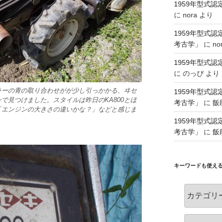
1959年型式
に
nora
より
1959年型式
考古学」
に
no
1959年型式
に
のっぴ
より
ラーの青の取り合わせがが少し引っかかる、ヰセ
1959年型式
ンで見つけました。スタイルは昨日のKA800とほ
考古学」
に
飯
「エンジンの大きさの違いかな？」などと感じま
1959年型式
考古学」
に
飯
キーワードも使え