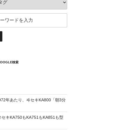
OOGLE検索
72年あたり、ヰセキKA800「朝3分
」
セキKA750もKA751もKA851も型