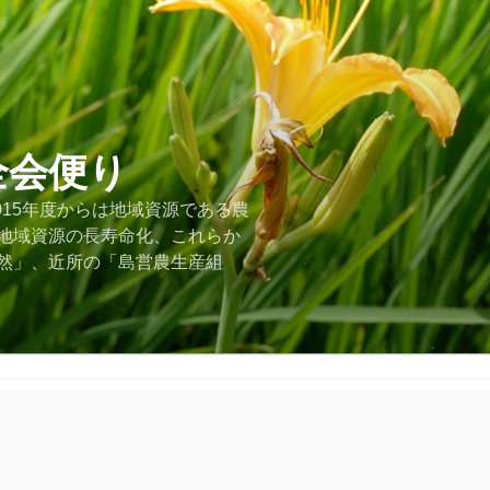
全会便り
015年度からは地域資源である農
地域資源の長寿命化、これらか
然」、近所の「島営農生産組