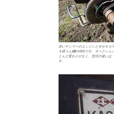
赤いヤンマーのエンジンとヰセキカ
キ耕うん機KA900です。オークショ
とんど変わりがなく、型式の違いは
す。