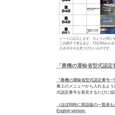
シートに記入します。ちょうど同じヰ
この調子で考えると、TS1700か
入るヰセキを見つけたいものです。
『農機の運輸省型式認定
『農機の運輸省型式認定番号一
番上のメニューから入れるよう
式認定番号を発見するたびに追
（ほぼ同時に英語版の一覧表も公開してい
English version.