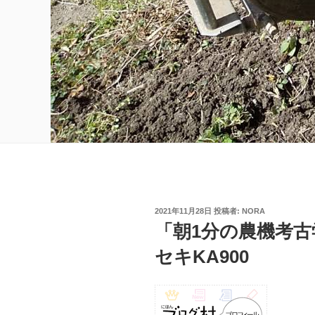
投
2021年11月28日
投稿者:
NORA
稿
「朝1分の農機考古
日:
セキKA900