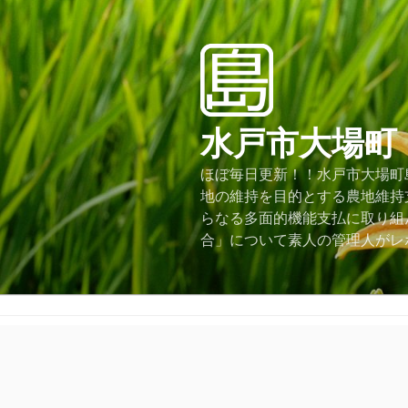
コ
ン
テ
ン
ツ
へ
水戸市大場町
ス
キ
ほぼ毎日更新！！水戸市大場町島
ッ
地の維持を目的とする農地維持
プ
らなる多面的機能支払に取り組
合」について素人の管理人がレ