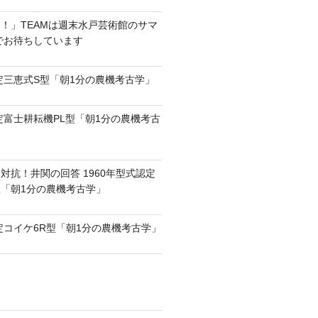
！」TEAMは週末水戸芸術館のサマ
6でお待ちしています
認定三恵式S型「朝1分の農機考古学」
認定富士耕耘機PL型「朝1分の農機考古
対抗！井関の回答 1960年型式認定
0型「朝1分の農機考古学」
認定コイケ6R型「朝1分の農機考古学」