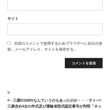
サイト
次回のコメントで使用するためブラウザーに自分の名
前、メールアドレス、サイトを保存する。
投
前
前
稿
の
三菱D1500Vなんていうのもあったのか・・・サトー/
ナ
投
三菱含め4台の年式及び運輸省型式認定番号が判明「ネッ