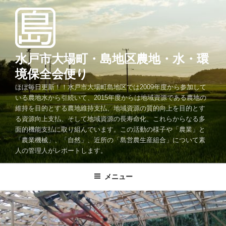
コ
ン
テ
ン
ツ
水戸市大場町・島地区農地・水・環
へ
境保全会便り
ス
ほぼ毎日更新！！水戸市大場町島地区では2009年度から参加して
キ
いる農地水から引続いて、2015年度からは地域資源である農地の
ッ
維持を目的とする農地維持支払、地域資源の質的向上を目的とす
プ
る資源向上支払、そして地域資源の長寿命化、これらからなる多
面的機能支払に取り組んでいます。この活動の様子や「農業」と
「農業機械」、「自然」、近所の「島営農生産組合」について素
人の管理人がレポートします。
メニュー