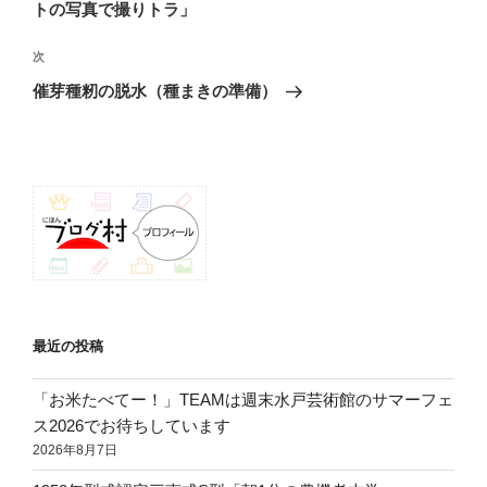
ビ
稿
トの写真で撮りトラ」
ゲ
次
次
ー
の
シ
催芽種籾の脱水（種まきの準備）
投
ョ
稿
ン
最近の投稿
「お米たべてー！」TEAMは週末水戸芸術館のサマーフェ
ス2026でお待ちしています
2026年8月7日