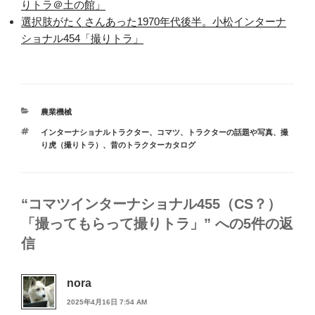
りトラ＠土の館」
選択肢がたくさんあった1970年代後半。小松インターナ
ショナル454「撮りトラ」
カ
農業機械
テ
タ
インターナショナルトラクター
、
コマツ
、
トラクターの話題や写真
、
撮
ゴ
グ
り虎（撮りトラ）
、
昔のトラクターカタログ
リ
ー
“コマツインターナショナル455（CS？）
「撮ってもらって撮りトラ」” への5件の返
信
nora
2025年4月16日 7:54 AM