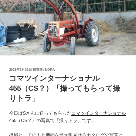
投
2021年3月31日
投稿者:
NORA
稿
コマツインターナショナル
日:
455（CS？）「撮ってもらって撮
りトラ」
今日はSさんに送ってもらった
コマツインターナショナル
455（CS？）の写真で
「撮りトラ」
です。
機械としての力と機能を最大限見せるカタログの写真と