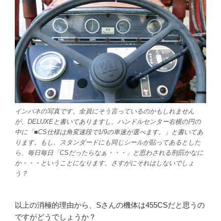
インパネの写真です。全員にそう言っているのかもしれません
が、DELUXEと書いてありますし、ハンドルセンター右横の円の
中に「■CS仕様は角変速段で1/9の車速が選べます。」と書いてあ
ります。もし、スタンダードにも同じシールが貼ってあるとした
ら、毎日毎日「CSだったらなぁ・・・」と思わされる刑罰かなに
か・・・ということになります。さすがにそれはしないでしょ
う？
以上の消極的理由から、Sさんの機体は455CSだと思うの
ですがどうでしょうか？