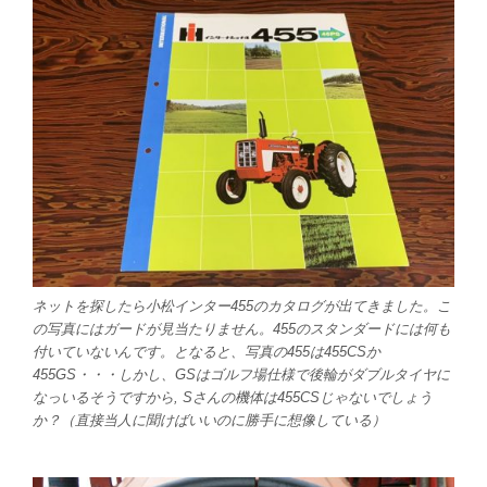
ネットを探したら小松インター455のカタログが出てきました。こ
の写真にはガードが見当たりません。455のスタンダードには何も
付いていないんです。となると、写真の455は455CSか
455GS・・・しかし、GSはゴルフ場仕様で後輪がダブルタイヤに
なっいるそうですから, Sさんの機体は455CSじゃないでしょう
か？（直接当人に聞けばいいのに勝手に想像している）