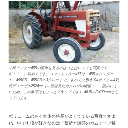
小松インター455の実車を見るのは（とはいっても写真です
が・・・）初めてです。コマツインター455は、455スタンダー
ド、455CS、455GSの3グレードで、すべて立形水冷4サイクル4気
筒ディーゼル2524cc（←以前見たカタログの情報・・・読みにく
いため、この数字はちょっとアヤシイです） 46馬力/2400rpmとな
っています。
ボリュームのある車体の特長がよくでている写真ですよ
ね。中でも僕が好きなのは「禁断と誘惑のガムテープ補