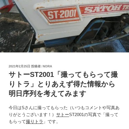
投
2021年2月25日
投稿者:
NORA
稿
サトーST2001「撮ってもらって撮
日:
りトラ」とりあえず得た情報から
明日序列を考えてみます
今日はSさんに撮ってもらった（いつもコメントや写真あ
りがとうございます！）
サトー
ST2001の写真で「撮って
もらって
撮りトラ
」です。