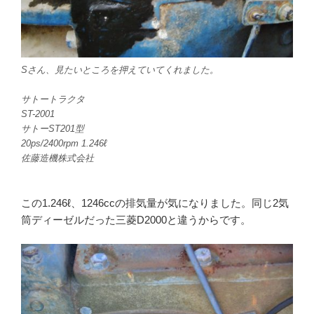
Sさん、見たいところを押えていてくれました。
サトートラクタ
ST-2001
サトーST201型
20ps/2400rpm 1.246ℓ
佐藤造機株式会社
この1.246ℓ、1246ccの排気量が気になりました。同じ2気
筒ディーゼルだった三菱D2000と違うからです。