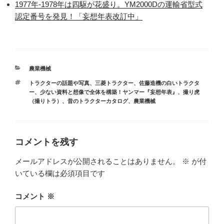
1977年-1978年は四駆が花盛り。YM2000Dの運輸省型式
認定番号を発見！「妄想年表改訂中」
カ
農業機械
テ
タ
トラクターの話題や写真
、
三菱トラクター
、
佐藤造機の白いトラクタ
ゴ
グ
ー
、
少ない資料と想像で全体を構築！ヤンマー『妄想年表』
、
撮り虎
リ
（撮りトラ）
、
昔のトラクターカタログ
、
農業機械
ー
コメントを残す
メールアドレスが公開されることはありません。
※
が付
いている欄は必須項目です
コメント
※