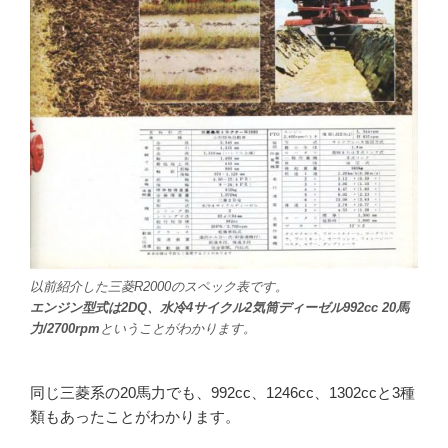
以前紹介した三菱R2000のスペック表です。
エンジン型式は2DQ、水冷4サイクル2気筒ディーゼル992cc 20馬
力/2700rpm
ということがわかります。
同じ三菱系の20馬力でも、992cc、1246cc、1302ccと3種
類もあったことがわかります。