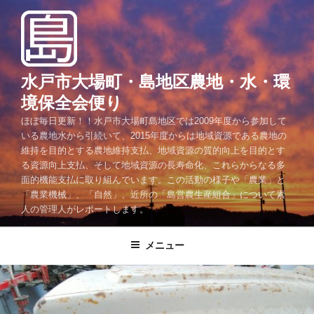
コ
ン
テ
ン
ツ
水戸市大場町・島地区農地・水・環
へ
境保全会便り
ス
ほぼ毎日更新！！水戸市大場町島地区では2009年度から参加して
キ
いる農地水から引続いて、2015年度からは地域資源である農地の
ッ
維持を目的とする農地維持支払、地域資源の質的向上を目的とす
プ
る資源向上支払、そして地域資源の長寿命化、これらからなる多
面的機能支払に取り組んでいます。この活動の様子や「農業」と
「農業機械」、「自然」、近所の「島営農生産組合」について素
人の管理人がレポートします。
メニュー