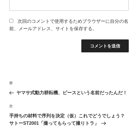
次回のコメントで使用するためブラウザーに自分の名
前、メールアドレス、サイトを保存する。
投
前
前
稿
の
ヤマサ式動力耕耘機、ピースという名前だったんだ！
ナ
投
ビ
稿
次
次
ゲ
の
手持ちの材料で序列を決定（仮）これでどうでしょう？
投
ー
サトーST2001「撮ってもらって撮りトラ」
稿
シ