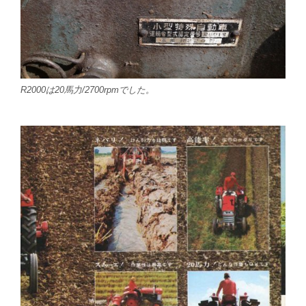
R2000は20馬力/2700rpmでした。