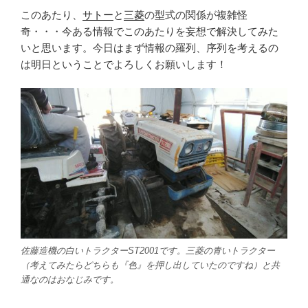
このあたり、
サトー
と
三菱
の型式の関係が複雑怪
奇・・・今ある情報でこのあたりを妄想で解決してみた
いと思います。今日はまず情報の羅列、序列を考えるの
は明日ということでよろしくお願いします！
佐藤造機の白いトラクターST2001です。三菱の青いトラクター
（考えてみたらどちらも『色』を押し出していたのですね）と共
通なのはおなじみです。