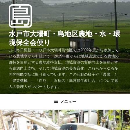
コ
ン
テ
ン
ツ
水戸市大場町・島地区農地・水・環
へ
境保全会便り
ス
ほぼ毎日更新！！水戸市大場町島地区では2009年度から参加して
キ
いる農地水から引続いて、2015年度からは地域資源である農地の
ッ
維持を目的とする農地維持支払、地域資源の質的向上を目的とす
プ
る資源向上支払、そして地域資源の長寿命化、これらからなる多
面的機能支払に取り組んでいます。この活動の様子や「農業」と
「農業機械」、「自然」、近所の「島営農生産組合」について素
人の管理人がレポートします。
メニュー