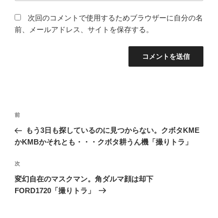
次回のコメントで使用するためブラウザーに自分の名
前、メールアドレス、サイトを保存する。
投
前
前
稿
の
もう3日も探しているのに見つからない。クボタKME
ナ
投
かKMBかそれとも・・・クボタ耕うん機「撮りトラ」
ビ
稿
ゲ
次
次
の
ー
変幻自在のマスクマン。角ダルマ顔は却下
投
シ
FORD1720「撮りトラ」
稿
ョ