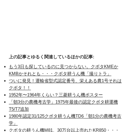
上の記事とゆるく関連しているほかの記事:
もう3日も探しているのに見つからない。クボタKMEか
KMBかそれとも・・・クボタ耕うん機「撮りトラ」
ついに発見！運輸省型式認定番号、栄えある農1号それは
クボタ！！
1952年〜1964年くらい？三菱耕うん機ポスター
「朝3分の農機考古学」1975年最後の認定クボタ耕運機
T5/T7追加
1980年認定31/125クボタ耕うん機TD6「朝1分の農機考古
学」
クボタの耕うん機M81、30万台以上売れたKR850・・・