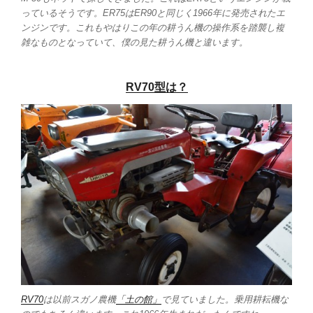
っているそうです。ER75はER90と同じく1966年に発売されたエ
ンジンです。これもやはりこの年の耕うん機の操作系を踏襲し複
雑なものとなっていて、僕の見た耕うん機と違います。
RV70型は？
RV70
は以前スガノ農機
「土の館」
で見ていました。乗用耕耘機な