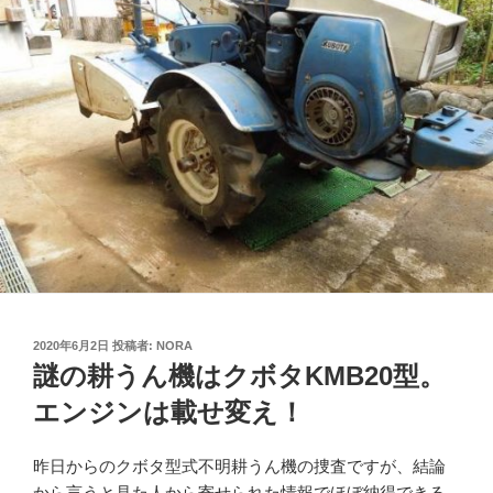
投
2020年6月2日
投稿者:
NORA
稿
謎の耕うん機はクボタKMB20型。
日:
エンジンは載せ変え！
昨日からのクボタ型式不明耕うん機の捜査ですが、結論
から言うと見た人から寄せられた情報でほぼ納得できる