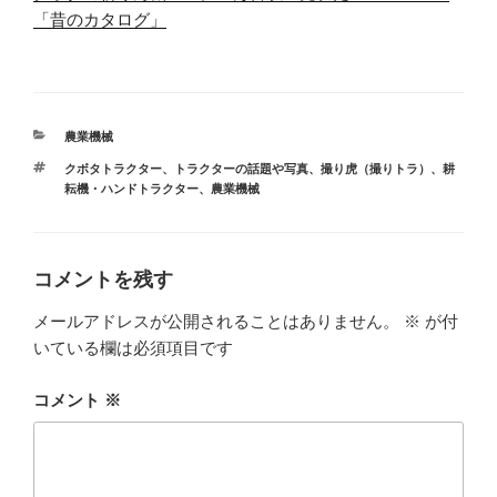
「昔のカタログ」
カ
農業機械
テ
タ
クボタトラクター
、
トラクターの話題や写真
、
撮り虎（撮りトラ）
、
耕
ゴ
グ
耘機・ハンドトラクター
、
農業機械
リ
ー
コメントを残す
メールアドレスが公開されることはありません。
※
が付
いている欄は必須項目です
コメント
※