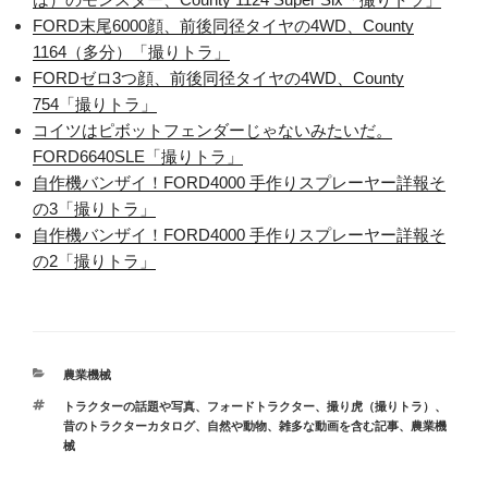
FORD末尾6000顔、前後同径タイヤの4WD、County
1164（多分）「撮りトラ」
FORDゼロ3つ顔、前後同径タイヤの4WD、County
754「撮りトラ」
コイツはピボットフェンダーじゃないみたいだ。
FORD6640SLE「撮りトラ」
自作機バンザイ！FORD4000 手作りスプレーヤー詳報そ
の3「撮りトラ」
自作機バンザイ！FORD4000 手作りスプレーヤー詳報そ
の2「撮りトラ」
カ
農業機械
テ
タ
トラクターの話題や写真
、
フォードトラクター
、
撮り虎（撮りトラ）
、
ゴ
グ
昔のトラクターカタログ
、
自然や動物、雑多な動画を含む記事
、
農業機
リ
械
ー