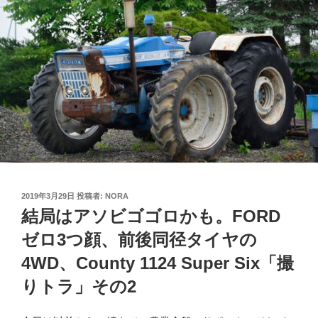
投
2019年3月29日
投稿者:
NORA
稿
結局はアソビゴゴロかも。FORD
日:
ゼロ3つ顔、前後同径タイヤの
4WD、County 1124 Super Six「撮
りトラ」その2