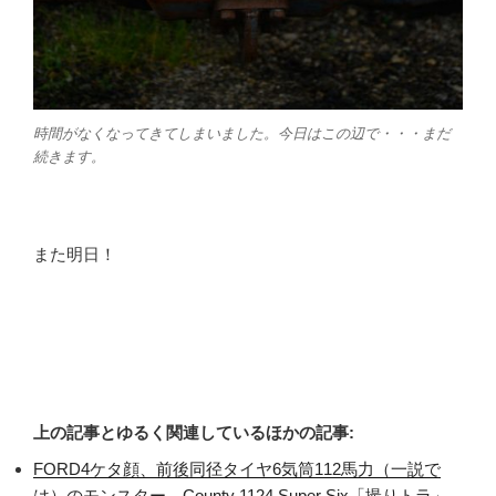
時間がなくなってきてしまいました。今日はこの辺で・・・まだ
続きます。
また明日！
上の記事とゆるく関連しているほかの記事:
FORD4ケタ顔、前後同径タイヤ6気筒112馬力（一説で
は）のモンスター、County 1124 Super Six「撮りトラ」