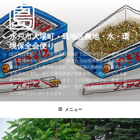
コ
ン
テ
ン
ツ
水戸市大場町・島地区農地・水・環
へ
境保全会便り
ス
ほぼ毎日更新！！水戸市大場町島地区では2009年度から参加して
キ
いる農地水から引続いて、2015年度からは地域資源である農地の
ッ
維持を目的とする農地維持支払、地域資源の質的向上を目的とす
プ
る資源向上支払、そして地域資源の長寿命化、これらからなる多
面的機能支払に取り組んでいます。この活動の様子や「農業」と
「農業機械」、「自然」、近所の「島営農生産組合」について素
人の管理人がレポートします。
メニュー