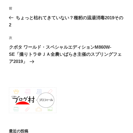
投
前
前
稿
の
ちょっと枯れてきていない？種籾の温湯消毒2019その
ナ
投
2
ビ
稿
ゲ
次
次
の
ー
クボタ ワールド・スペシャルエディションM860W-
投
シ
SE「撮りトラ＠ＪＡ全農いばらき主催のスプリングフェ
稿
ア2019」
ョ
ン
最近の投稿