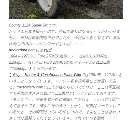
County 1124 Super Sixです。
たくさん写真を撮ったので、今日で終りになるかどうかわかりま
せん。先日は駆動関係中心でしたが、今日は大きく見えている個
性的なFRPのエンジンフードを中心に・・・
tractordata.comによれば
1964 – 1971年、Ford 2704E6気筒ディーゼル5.9L100馬力
2250rpm、もしくは Ford 2704C6気筒ディーゼル6.2L102馬
力/2250rpmとなっています。
しかし、Tractor & Construction Plant Wiki
では1967年、112馬力と
いうことになっています。エンジン名や排気量などが書いてあ
る、tractordata.comのほうが確からしいですけど、ここは不正確
でも馬力の大きさに負けて112馬力ということにしておきます。
「そんなこと、実車を見た時に確認しておけよ」という声が聞こ
えてきそうです。確かにその通り。しかし、実際はコーフンして
いるのと、その瞬間はいろいろ忙しいので、そんなことはきれい
さっぱり蒸発してなくなっています。それでいつも後悔・・・