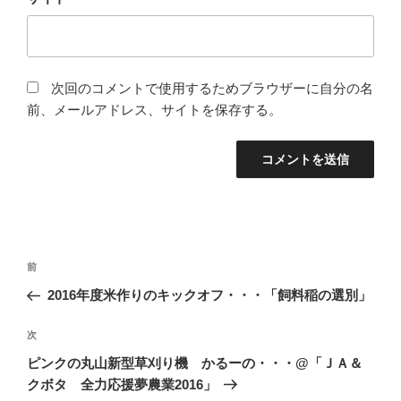
次回のコメントで使用するためブラウザーに自分の名
前、メールアドレス、サイトを保存する。
投
前
前
稿
の
2016年度米作りのキックオフ・・・「飼料稲の選別」
ナ
投
ビ
稿
次
次
ゲ
の
ピンクの丸山新型草刈り機 かるーの・・・@「ＪＡ＆
投
ー
クボタ 全力応援夢農業2016」
稿