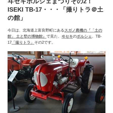
ヰセキポルシェまつりその2！
日:
ISEKI TB-17・・・「撮りトラ＠土
の館」
今日は、北海道上富良野町にある
スガノ農機の『「土の
館」 土と犂の博物館』
で見た、
ヰセキ
の
ポルシェ
、TB-
17
「撮りトラ」
その2です。