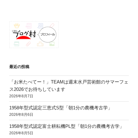
シ
ョ
ン
最近の投稿
「お米たべてー！」TEAMは週末水戸芸術館のサマーフェ
ス2026でお待ちしています
2026年8月7日
1958年型式認定三恵式S型「朝1分の農機考古学」
2026年8月6日
1958年型式認定富士耕耘機PL型「朝1分の農機考古学」
2026年8月5日