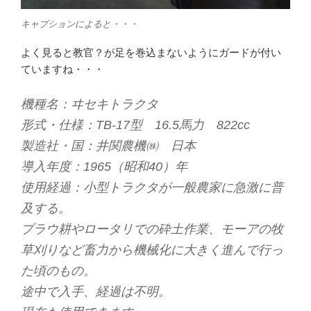
キャプションによると・・・
よく見ると教官？が足を巻込まないようにガードが付い
ていますね・・・
機種名：ヰセキトラクタ
形式・仕様：TB-17型 16.5馬力 822cc
製造社・国：井関農機㈱ 日本
導入年度：1965（昭和40）年
使用経過：小型トラクタが一般農家に急激に普
及する。
プラウ耕やロータリでの砕土作業、モーアの牧
草刈りなど畜力から機械化に大きく進んで行っ
た頃のもの。
途中で入手、経過は不明。