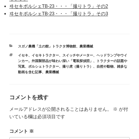
ヰセキポルシェTB-23・・・「撮りトラ」その2
ヰセキポルシェTB-23・・・「撮りトラ」その3
カ
スガノ農機「土の館」トラクタ博物館
、
農業機械
テ
タ
イセキ
、
イセキトラクター
、
スイッチやメーター、ヘッドランプやウイ
ゴ
グ
ンカー。外国製部品が味わい深い「電装探偵団」
、
トラクターの話題や
リ
写真
、
ポルシェトラクター
、
撮り虎（撮りトラ）
、
自然や動物、雑多な
ー
動画を含む記事
、
農業機械
コメントを残す
メールアドレスが公開されることはありません。
※
が付
いている欄は必須項目です
コメント
※