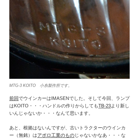
MTG-3 KOITO 小糸製作所です。
前回
でウインカーはIMASENでした。そして今回、ランプ
はKOITO・・・ハンドルの作りからしても
TB-23
より新し
いんじゃないか・・・なんて思います。
あと、根拠はないんですが、古いトラクターのウインカ
ー（無銘）は
アポロ工業のもの
じゃないかなあ・・・な