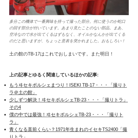
多分この機体で一番興味を持って撮った部分。何に使うのか蛇口
の回す部分が付いています。あまり見たことのない部品。まあ、
空冷なので水が出てくるはずもなく、オイルかなんかが出てくる
のだと思いますが、ちょっと意表を突かれました。おもしろい！
土の館のTB-17はこれでおしまいです。また明日！
上の記事とゆるく関連しているほかの記事:
もうヰセキポルシェまつり！ISEKI TB-17・・・「撮りト
ラ＠土の館」
少しずつ解決！ヰセキポルシェTB-23・・・「撮りトラ」
その4
僕の中では最強！ヰセキポルシェTB-23・・・「撮りト
ラ」
青くなる直前くらい？1971年生まれのイセキTS2400「撮
りトラ」