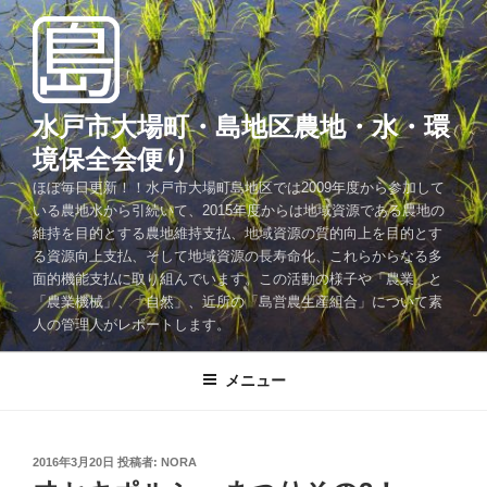
コ
ン
テ
ン
ツ
水戸市大場町・島地区農地・水・環
へ
境保全会便り
ス
ほぼ毎日更新！！水戸市大場町島地区では2009年度から参加して
キ
いる農地水から引続いて、2015年度からは地域資源である農地の
ッ
維持を目的とする農地維持支払、地域資源の質的向上を目的とす
プ
る資源向上支払、そして地域資源の長寿命化、これらからなる多
面的機能支払に取り組んでいます。この活動の様子や「農業」と
「農業機械」、「自然」、近所の「島営農生産組合」について素
人の管理人がレポートします。
メニュー
投
2016年3月20日
投稿者:
NORA
稿