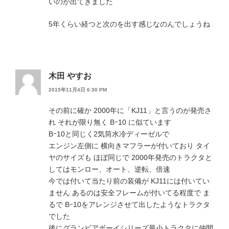
いのが出てきました
5年くらい経つと次のを出す感じなのんでしょうね
木田 やすお
2015年11月4日 6:30 PM
その前に確か 2000年に「KJ11」と言うのが発売さ
れ それが限り無く Bｰ10 に似ています
Bｰ10と同じく2気筒水冷ディーゼルで
エンジン左側に 横向きマフラーが付いており タイ
ヤのサイズも ほぼ同じで 2000年発売のトラクタと
してはモンロー、オート、逆転、倍速
今では付いて当たり前の装備が KJ11には付いてい
ません あるのは安全フレームが付いてる程度で ま
るで Bｰ10をアレンジさせて出したようなトラクタ
でした
後にグランビアボーイシリーズ最小トラクタに仲間