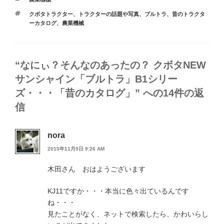
テ
タ
クボタトラクター
、
トラクターの話題や写真
、
ブルトラ
、
昔のトラクタ
ゴ
グ
ーカタログ
、
農業機械
リ
ー
“なにぃ？そんなのあったの？ クボタNEW
サンシャイン「ブルトラ」B1シリー
ズ・・・「昔のカタログ」” への14件の返
信
nora
2015年11月5日 9:26 AM
木田さん おはようございます
KJ11ですか・・・本当に色々出ているんです
ね・・・
見たことがなく、ネットで検索したら、かわいらし