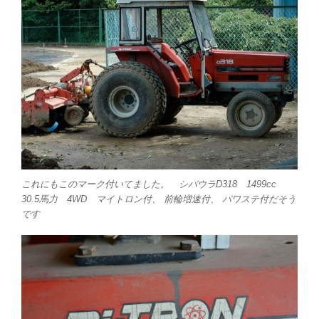
これにもこのマーク付いてました。 シバウラD318 1499cc
30.5馬力 4WD マイトロン付、 前輪増速付、 パワステ付だそう
です