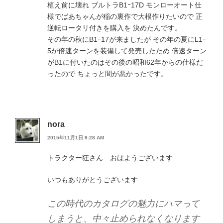
植え前に壊れ ブルトラB1ｰ17D モンローオート仕
様でばあちゃんが稲の裏作で大根作りたいので 正
逆転ロータリ付きを購入を 決めたんです。
その年の秋にB1ｰ17が来ましたが その年の夏にL1ｰ
5が倍速ターンを装備して発売したため 倍速ターン
がB1に付いたのはその後の昭和62年からの仕様だ
ったので ちょっと間が悪かったです。
nora
2015年11月1日 9:28 AM
トラクター狂さん おはようございます
いつもありがとうございます
この時代のカタログの魅力にハマって
しまうと、中々止められなくなります