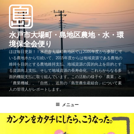
コ
ン
テ
ン
ツ
水戸市大場町・島地区農地・水・環
へ
境保全会便り
ス
ほぼ毎日更新！！水戸市大場町島地区では2009年度から参加して
キ
いる農地水から引続いて、2015年度からは地域資源である農地の
ッ
維持を目的とする農地維持支払、地域資源の質的向上を目的とす
プ
る資源向上支払、そして地域資源の長寿命化、これらからなる多
面的機能支払に取り組んでいます。この活動の様子や「農業」と
「農業機械」、「自然」、近所の「島営農生産組合」について素
人の管理人がレポートします。
メニュー