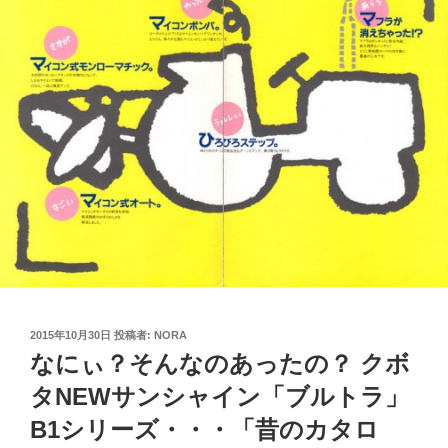
投
2015年10月30日
投稿者:
NORA
稿
なにぃ？そんなのあったの？ クボ
日:
タNEWサンシャイン「ブルトラ」
B1シリーズ・・・「昔のカタロ