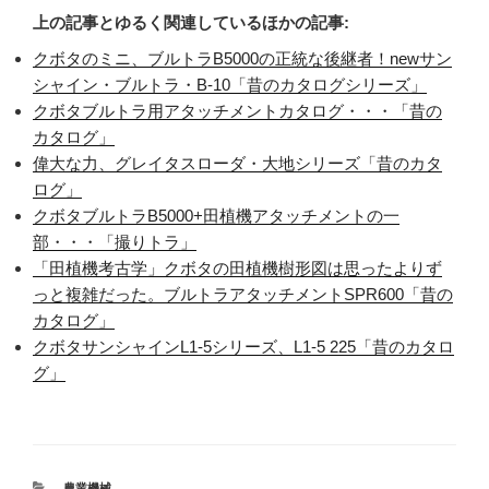
上の記事とゆるく関連しているほかの記事:
クボタのミニ、ブルトラB5000の正統な後継者！newサン
シャイン・ブルトラ・B-10「昔のカタログシリーズ」
クボタブルトラ用アタッチメントカタログ・・・「昔の
カタログ」
偉大な力、グレイタスローダ・大地シリーズ「昔のカタ
ログ」
クボタブルトラB5000+田植機アタッチメントの一
部・・・「撮りトラ」
「田植機考古学」クボタの田植機樹形図は思ったよりず
っと複雑だった。ブルトラアタッチメントSPR600「昔の
カタログ」
クボタサンシャインL1-5シリーズ、L1-5 225「昔のカタロ
グ」
カ
農業機械