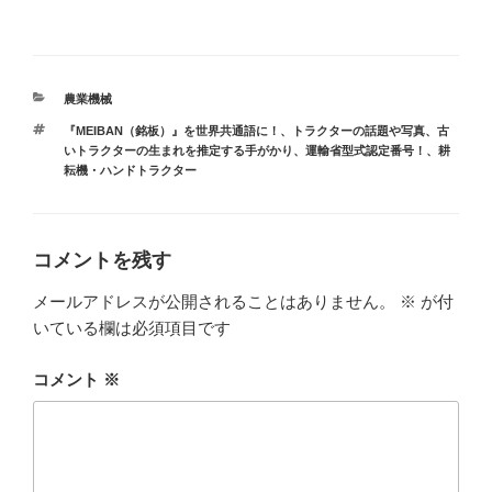
カ
農業機械
テ
タ
『MEIBAN（銘板）』を世界共通語に！
、
トラクターの話題や写真
、
古
ゴ
グ
いトラクターの生まれを推定する手がかり、運輸省型式認定番号！
、
耕
リ
耘機・ハンドトラクター
ー
コメントを残す
メールアドレスが公開されることはありません。
※
が付
いている欄は必須項目です
コメント
※