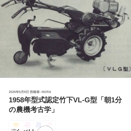
投
2026年6月8日
投稿者:
NORA
稿
1958年型式認定竹下VL-G型「朝1分
日:
の農機考古学」