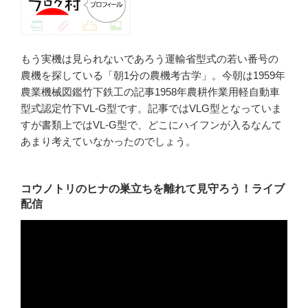
もう実機は見られないであろう運輸省型式の若い番号の
農機を探している「朝1分の農機考古学」。今朝は1959年
農業機械図鑑竹下鉄工の記事1958年農耕作業用軽自動車
型式認定竹下VL-G型です。記事ではVLG型となっていま
すが書類上ではVL-G型で、どこにハイフンが入るなんて
あまり考えていなかったのでしょう。
コウノトリのヒナの巣立ちを離れて見守ろう！ライブ
配信