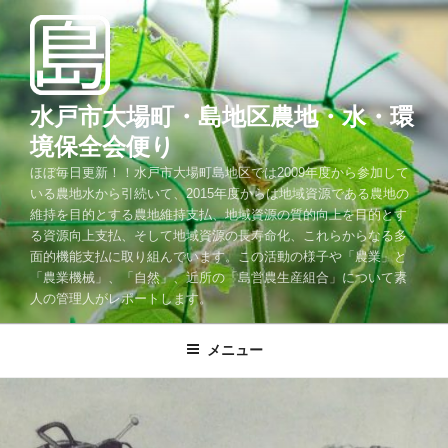
コ
ン
テ
ン
ツ
水戸市大場町・島地区農地・水・環
へ
境保全会便り
ス
ほぼ毎日更新！！水戸市大場町島地区では2009年度から参加して
キ
いる農地水から引続いて、2015年度からは地域資源である農地の
ッ
維持を目的とする農地維持支払、地域資源の質的向上を目的とす
プ
る資源向上支払、そして地域資源の長寿命化、これらからなる多
面的機能支払に取り組んでいます。この活動の様子や「農業」と
「農業機械」、「自然」、近所の「島営農生産組合」について素
人の管理人がレポートします。
メニュー