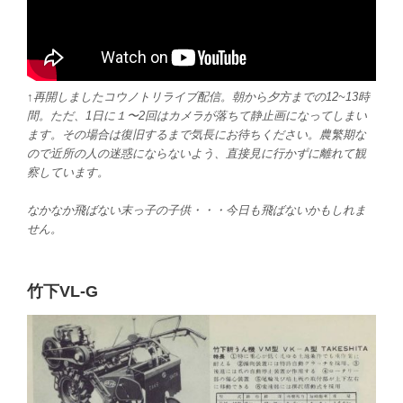
↑再開しましたコウノトリライブ配信。朝から夕方までの12~13時
間。ただ、1日に１〜2回はカメラが落ちて静止画になってしまい
ます。その場合は復旧するまで気長にお待ちください。農繁期な
ので近所の人の迷惑にならないよう、直接見に行かずに離れて観
察しています。
なかなか飛ばない末っ子の子供・・・今日も飛ばないかもしれま
せん。
竹下VL-G