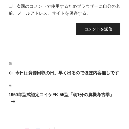
次回のコメントで使用するためブラウザーに自分の名
前、メールアドレス、サイトを保存する。
投
前
前
稿
の
今日は資源回収の日。早く出るのでほぼ内容無しです
ナ
投
ビ
稿
次
次
ゲ
の
1960年型式認定コイケFK-55型「朝1分の農機考古学」
投
ー
稿
シ
ョ
ン