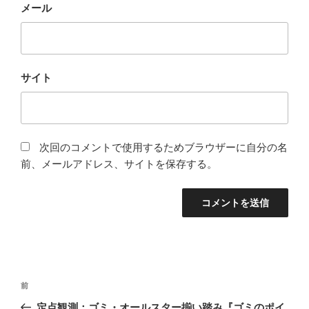
メール
サイト
次回のコメントで使用するためブラウザーに自分の名
前、メールアドレス、サイトを保存する。
投
前
前
稿
の
定点観測：ゴミ・オールスター揃い踏み『ゴミのポイ