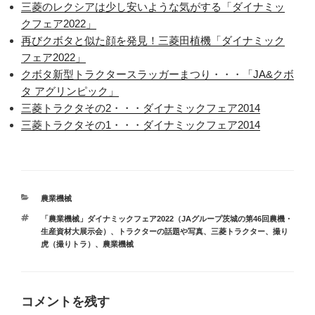
三菱のレクシアは少し安いような気がする「ダイナミッ
クフェア2022」
再びクボタと似た顔を発見！三菱田植機「ダイナミック
フェア2022」
クボタ新型トラクタースラッガーまつり・・・「JA&クボ
タ アグリンピック」
三菱トラクタその2・・・ダイナミックフェア2014
三菱トラクタその1・・・ダイナミックフェア2014
カ
農業機械
テ
タ
「農業機械」ダイナミックフェア2022（JAグループ茨城の第46回農機・
ゴ
グ
生産資材大展示会）
、
トラクターの話題や写真
、
三菱トラクター
、
撮り
リ
虎（撮りトラ）
、
農業機械
ー
コメントを残す