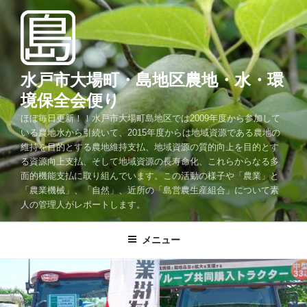
コ
ン
テ
ン
ツ
水戸市大場町・島地区農地・水・環
へ
境保全会便り
ス
ほぼ毎日更新！！水戸市大場町島地区では2009年度から参加して
キ
いる農地水から引続いて、2015年度からは地域資源である農地の
ッ
維持を目的とする農地維持支払、地域資源の質的向上を目的とす
プ
る資源向上支払、そして地域資源の長寿命化、これらからなる多
面的機能支払に取り組んでいます。この活動の様子や「農業」と
「農業機械」、「自然」、近所の「島営農生産組合」について素
人の管理人がレポートします。
メニュー