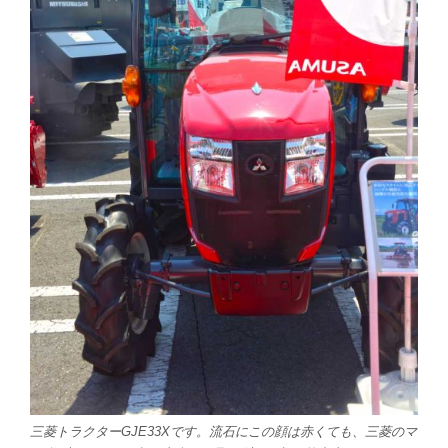
三菱トラクターGJE33Xです。流石にこの顔は赤くても、三菱のマ