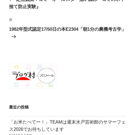
ナ
投
捨て防止実験』
ビ
稿
ゲ
次
次
の
ー
1982年型式認定17/50日の本E2304「朝1分の農機考古学」
投
シ
稿
ョ
ン
最近の投稿
「お米たべてー！」TEAMは週末水戸芸術館のサマーフェ
ス2026でお待ちしています