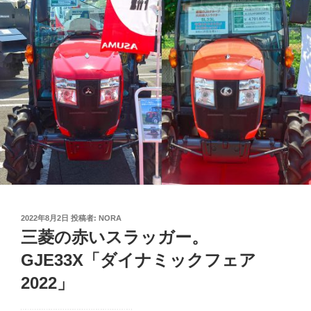
投
2022年8月2日
投稿者:
NORA
稿
三菱の赤いスラッガー。
日:
GJE33X「ダイナミックフェア
2022」