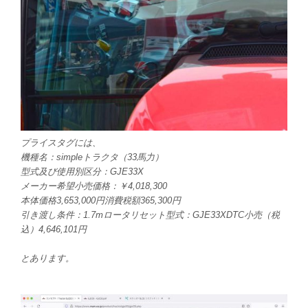
プライスタグには、
機種名：simpleトラクタ（33馬力）
型式及び使用別区分：GJE33X
メーカー希望小売価格：￥4,018,300
本体価格3,653,000円消費税額365,300円
引き渡し条件：1.7mロータリセット型式：GJE33XDTC小売（税
込）4,646,101円
とあります。