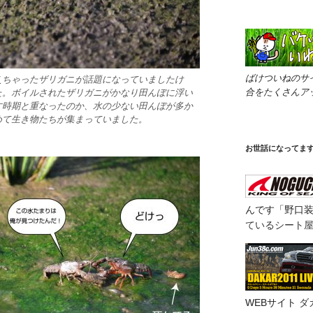
ばけついねのサ
えちゃったザリガニが話題になっていましたけ
合をたくさんア
た。ボイルされたザリガニがかなり田んぼに浮い
す時期と重なったのか、水の少ない田んぼが多か
めて生き物たちが集まっていました。
お世話になってま
んです「野口
ているシート
WEBサイト
ダ