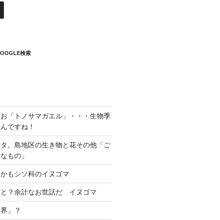
OOGLE検索
よお「トノサマガエル」・・・生物季
うんですね！
ネタ。島地区の生き物と花その他「ご
的なもの」
しかもシソ科のイヌゴマ
だと？余計なお世話だ イヌゴマ
世界」？