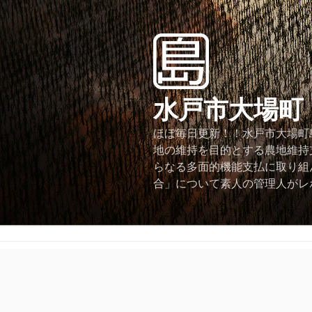
コ
ン
テ
ン
ツ
へ
水戸市大場町
ス
キ
ほぼ毎日更新！！水戸市大場町島
ッ
地の維持を目的とする農地維持
プ
らなる多面的機能支払に取り組
合」について素人の管理人がレ