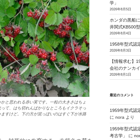
学」
2026年8月5日
ホンダの黒船に
井関式KB50
2026年8月4日
1958年型式
2026年8月3日
【情報求む】1
会社のナンカイ
2026年8月1日
最近のコメント
いかと思われる赤い実です。一粒の大きさはちょ
光って、はち切れんばかりなところもイクラそっ
1959年型式
いますけど。下の方が泥っぽいのはすぐ下が水路
に
nora
より
1959年型式
考古学」
に
no