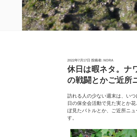
投
2022年7月17日
投稿者:
NORA
稿
休日は暇ネタ。ナ
日:
の戦闘とかご近所
訪れる人の少ない週末は、いつ
日の保全会活動で見た実とか花
ぼ見たバトルとか、ご近所ニュ
す。