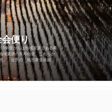
全会便り
015年度からは地域資源である農
地域資源の長寿命化、これらか
然」、近所の「島営農生産組