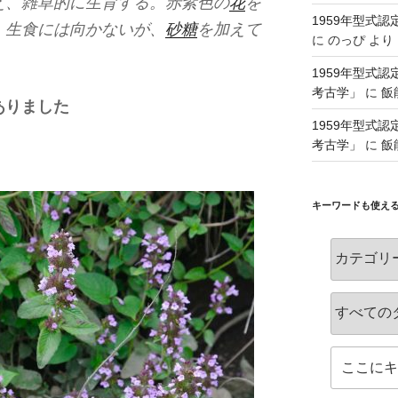
え、雑草的に生育する。赤紫色の
花
を
1959年型式
、生食には向かないが、
砂糖
を加えて
に
のっぴ
より
1959年型式
考古学」
に
飯
ありました
1959年型式
考古学」
に
飯
キーワードも使え