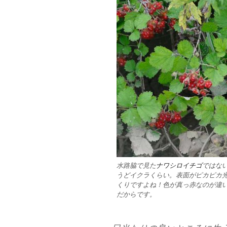
水路脇で見た
ナワシロイチゴ
ではな
うどイクラくらい。表面がピカピカ
くりですよね！色が真っ赤なのが違
だからです。