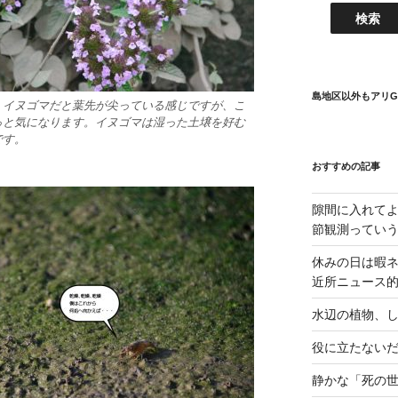
島地区以外もアリG
。イヌゴマだと葉先が尖っている感じですが、こ
っと気になります。イヌゴマは湿った土壌を好む
です。
おすすめの記事
隙間に入れて
節観測ってい
休みの日は暇
近所ニュース
水辺の植物、
役に立たない
静かな「死の