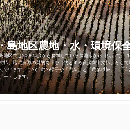
・島地区農地・水・環境保
地区では2009年度から参加している農地水から引続いて、2
支払、地域資源の質的向上を目的とする資源向上支払、そして
んでいます。この活動の様子や「農業」と「農業機械」、「自
ポートします。