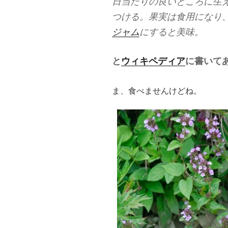
日当たりの良いところに生
つける。果実は食用になり
ジャム
にすると美味。
と
ウィキペディア
に書いて
ま、食べませんけどね。