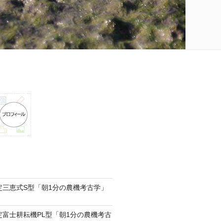
認定三恵式S型「朝1分の農機考古学」
認定富士耕耘機PL型「朝1分の農機考古