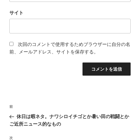
サイト
次回のコメントで使用するためブラウザーに自分の名
前、メールアドレス、サイトを保存する。
投
前
前
稿
の
休日は暇ネタ。ナワシロイチゴとか暑い田の戦闘とか
ナ
投
ご近所ニュース的なもの
ビ
稿
ゲ
次
次