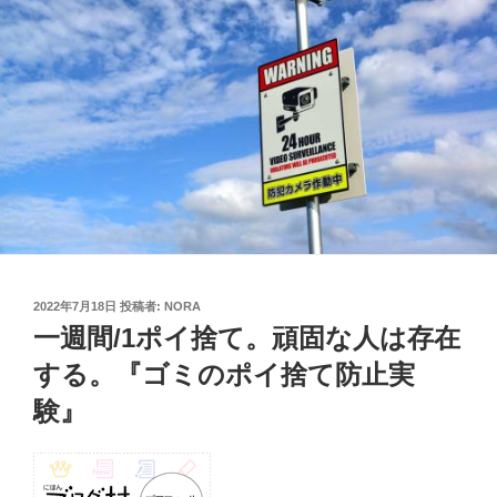
投
2022年7月18日
投稿者:
NORA
稿
一週間/1ポイ捨て。頑固な人は存在
日:
する。『ゴミのポイ捨て防止実
験』