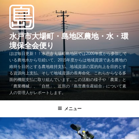
コ
ン
テ
ン
ツ
水戸市大場町・島地区農地・水・環
へ
境保全会便り
ス
ほぼ毎日更新！！水戸市大場町島地区では2009年度から参加して
キ
いる農地水から引続いて、2015年度からは地域資源である農地の
ッ
維持を目的とする農地維持支払、地域資源の質的向上を目的とす
プ
る資源向上支払、そして地域資源の長寿命化、これらからなる多
面的機能支払に取り組んでいます。この活動の様子や「農業」と
「農業機械」、「自然」、近所の「島営農生産組合」について素
人の管理人がレポートします。
メニュー