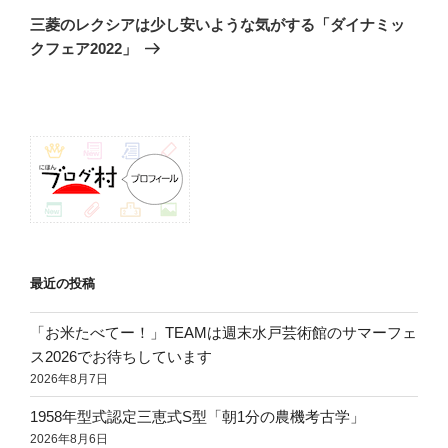
の
ー
三菱のレクシアは少し安いような気がする「ダイナミッ
投
シ
クフェア2022」
稿
ョ
ン
最近の投稿
「お米たべてー！」TEAMは週末水戸芸術館のサマーフェ
ス2026でお待ちしています
2026年8月7日
1958年型式認定三恵式S型「朝1分の農機考古学」
2026年8月6日