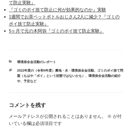
て防止実験』
『ゴミのポイ捨て防止に何が効果的なのか』実験
1週間でお茶ペットボトルおじさん2人に減少？『ゴミの
ポイ捨て防止実験』
5ヶ月で元の木阿弥『ゴミのポイ捨て防止実験』
カ
環境保全会活動のレポート
テ
タ
2022年度の（令和4年度）農地・水・環境保全会活動
、
ゴミのポイ捨て問
ゴ
グ
題（もはや「ポイ」という状態ではないかも）
、
環境保全会活動の紹介
リ
や、予定など
ー
コメントを残す
メールアドレスが公開されることはありません。
※
が付
いている欄は必須項目です