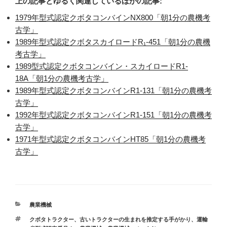
上の記事とゆるく関連しているほかの記事:
1979年型式認定クボタコンバインNX800「朝1分の農機考
古学」
1989年型式認定クボタスカイロードR₁-451「朝1分の農機
考古学」
1989型式認定クボタコンバイン・スカイロードR1-
18A「朝1分の農機考古学」
1989年型式認定クボタコンバインR1-131「朝1分の農機考
古学」
1992年型式認定クボタコンバインR1-151「朝1分の農機考
古学」
1971年型式認定クボタコンバインHT85「朝1分の農機考
古学」
カ
農業機械
テ
タ
クボタトラクター
、
古いトラクターの生まれを推定する手がかり、運輸
ゴ