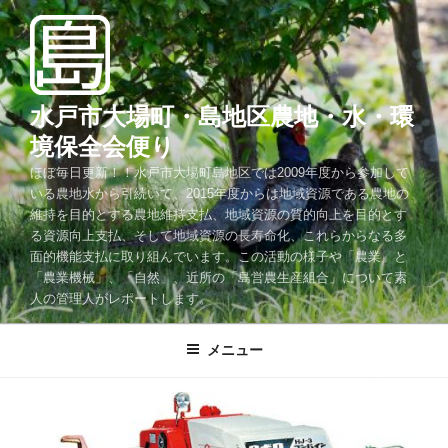
コ
ン
テ
ン
ツ
水戸市大場町・島地区農地・水・環
へ
境保全会便り
ス
ほぼ毎日更新！！水戸市大場町島地区では2009年度から参加して
キ
いる農地水から引続いて、2015年度からは地域資源である農地の
ッ
維持を目的とする農地維持支払、地域資源の質的向上を目的とす
プ
る資源向上支払、そして地域資源の長寿命化、これらからなる多
面的機能支払に取り組んでいます。この活動の様子や「農業」と
「農業機械」、「自然」、近所の「島営農生産組合」について素
人の管理人がレポートします。
メニュー