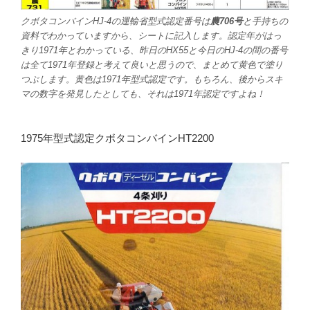
クボタコンバインHJ-4の運輸省型式認定番号は
農706号
と手持ちの
資料でわかっていますから、シートに記入します。認定年がはっ
きり1971年とわかっている、昨日のHX55と今日のHJ-4の間の番号
は全て1971年登録と考えて良いと思うので、まとめて黄色で塗り
つぶします。黄色は1971年型式認定です。もちろん、後からスキ
マの数字を発見したとしても、それは1971年認定ですよね！
1975年型式認定クボタコンバインHT2200