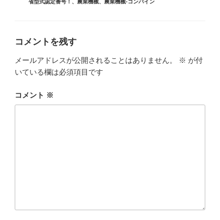
グ
省型式認定番号！
、
農業機械
、
農業機械-コンバイン
リ
ー
コメントを残す
メールアドレスが公開されることはありません。
※
が付
いている欄は必須項目です
コメント
※