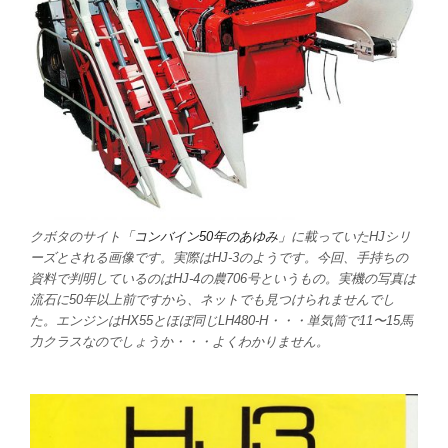
クボタのサイト
「コンバイン50年のあゆみ」
に載っていたHJシリ
ーズとされる画像です。実際はHJ-3のようです。今回、手持ちの
資料で判明しているのはHJ-4の農706号というもの。実機の写真は
流石に50年以上前ですから、ネットでも見つけられませんでし
た。エンジンはHX55とほぼ同じLH480-H・・・単気筒で11〜15馬
力クラスなのでしょうか・・・よくわかりません。