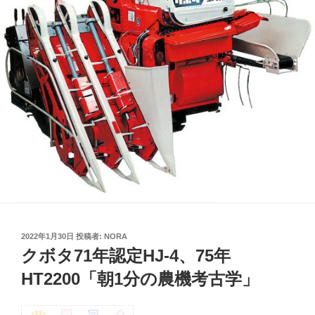
投
2022年1月30日
投稿者:
NORA
稿
クボタ71年認定HJ-4、75年
日:
HT2200「朝1分の農機考古学」