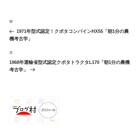
投
前
前
稿
の
1971年型式認定！クボタコンバインHX55「朝1分の農
ナ
投
機考古学」
ビ
稿
ゲ
次
次
の
ー
1968年運輸省型式認定クボタトラクタL170「朝1分の農機
投
シ
考古学」
稿
ョ
ン