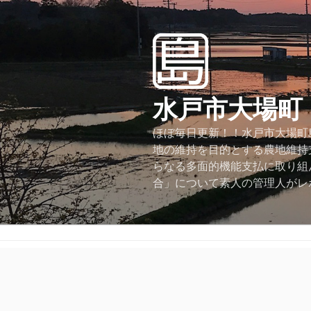
コ
ン
テ
ン
ツ
へ
水戸市大場町
ス
キ
ほぼ毎日更新！！水戸市大場町島
ッ
地の維持を目的とする農地維持
プ
らなる多面的機能支払に取り組
合」について素人の管理人がレ