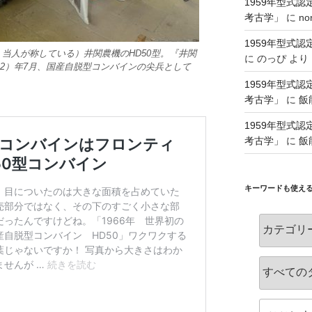
1959年型式
考古学」
に
no
1959年型式
当人が称している）井関農機のHD50型。『井関
に
のっぴ
より
和42）年7月、国産自脱型コンバインの尖兵として
。
1959年型式
考古学」
に
飯
1959年型式
考古学」
に
飯
キーワードも使え