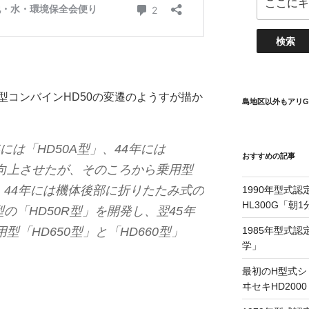
型コンバインHD50の変遷のようすが描か
島地区以外もアリG
には「HD50A型」、44年には
おすすめの記事
を向上させたが、そのころから乗用型
44年には機体後部に折りたたみ式の
1990年型式認
HL300G「朝
の「HD50R型」を開発し、翌45年
型「HD650型」と「HD660型」
1985年型式認
学」
。
最初のH型式シ
ヰセキHD200