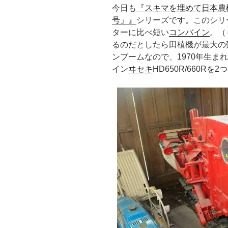
今日も
『スキマを埋めて日本農
号」』
シリーズです。このシリ
ターに比べ短い
コンバイン
。（
るのだとしたら田植機が最大の
ンブームなので、1970年生ま
イン
ヰセキ
HD650R/660Rを