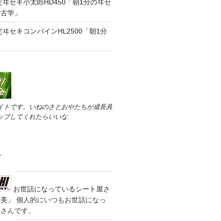
定ヰセキ小太郎HD450「朝1分のヰセ
考古学」
定ヰセキコンバインHL2500「朝1分
」
イトです。いねのさとおやたちが成長具
ップしてくれたらいいな
す
お世話になっているシート屋さ
装美」
個人的にいつもお世話になっ
屋さんです。