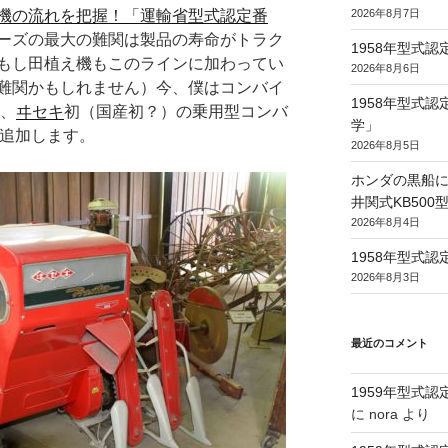
2026年8月7日
機の流れを把握！「運輸省型式認定番
ーズの最大の難関は製品の寿命がトラク
1958年型式
もし田植え機もこのラインに加わってい
2026年8月6日
難関かもしれません）今、僕はコンバイ
1958年型式
れ、
ヰセキ
初（国産初？）の乗用型コンバ
学」
2つ追加します。
2026年8月5日
ホンダの黒船に
井関式KB50
2026年8月4日
1958年型式
2026年8月3日
最近のコメント
1959年型式
に
nora
より