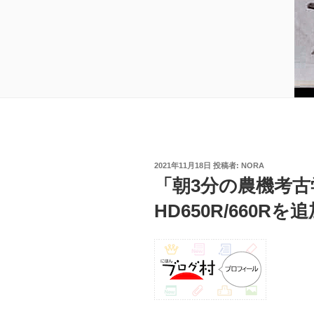
投
2021年11月18日
投稿者:
NORA
稿
「朝3分の農機考古
日:
HD650R/660Rを