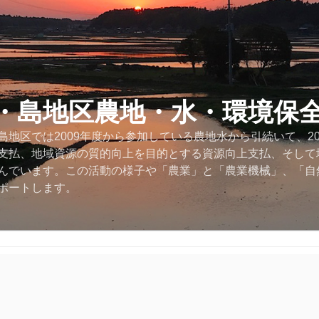
・島地区農地・水・環境保
地区では2009年度から参加している農地水から引続いて、2
支払、地域資源の質的向上を目的とする資源向上支払、そして
んでいます。この活動の様子や「農業」と「農業機械」、「自
ポートします。