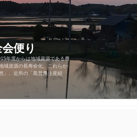
全会便り
015年度からは地域資源である農
地域資源の長寿命化、これらか
然」、近所の「島営農生産組