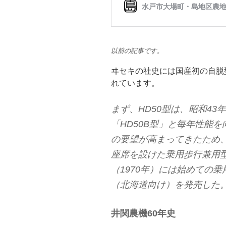
以前の記事です。
ヰセキの社史には国産初の自脱
れています。
まず、HD50型は、昭和43年
「HD50B型」と毎年性能
の要望が高まってきたため、
座席を設けた乗用歩行兼用型
（1970年）には始めての乗用
（北海道向け）を発売した
井関農機60年史