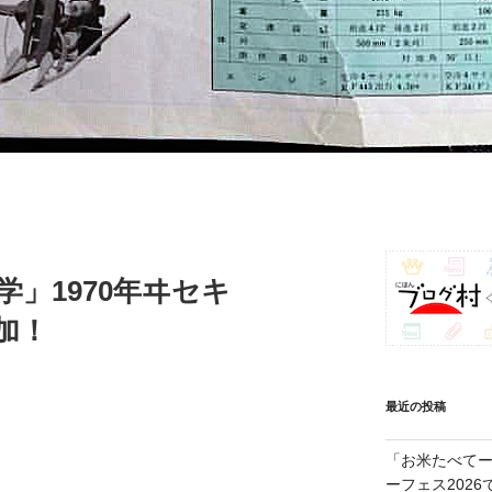
学」1970年ヰセキ
追加！
最近の投稿
「お米たべてー
ーフェス202