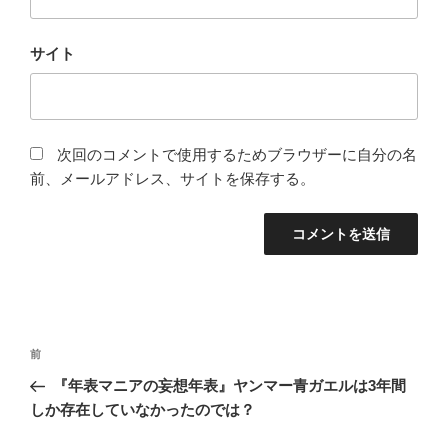
サイト
次回のコメントで使用するためブラウザーに自分の名
前、メールアドレス、サイトを保存する。
投
前
前
稿
の
『年表マニアの妄想年表』ヤンマー青ガエルは3年間
ナ
投
しか存在していなかったのでは？
ビ
稿