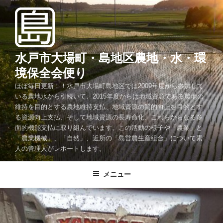
コ
ン
テ
ン
ツ
水戸市大場町・島地区農地・水・環
へ
境保全会便り
ス
ほぼ毎日更新！！水戸市大場町島地区では2009年度から参加して
キ
いる農地水から引続いて、2015年度からは地域資源である農地の
ッ
維持を目的とする農地維持支払、地域資源の質的向上を目的とす
プ
る資源向上支払、そして地域資源の長寿命化、これらからなる多
面的機能支払に取り組んでいます。この活動の様子や「農業」と
「農業機械」、「自然」、近所の「島営農生産組合」について素
人の管理人がレポートします。
メニュー