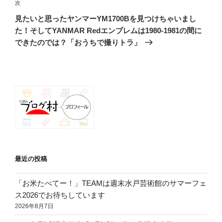
ゲ
次
次
の
ー
見たいと思ったヤンマーYM1700Bを見つけちゃいまし
投
シ
た！そしてYANMAR Redエンブレムは1980-1981の間に
稿
できたのでは？「おうちで撮りトラ」
ョ
ン
最近の投稿
「お米たべてー！」TEAMは週末水戸芸術館のサマーフェ
ス2026でお待ちしています
2026年8月7日