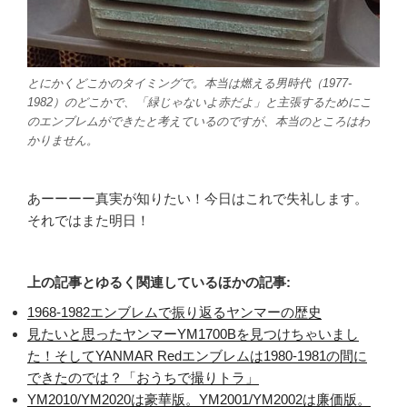
とにかくどこかのタイミングで。本当は燃える男時代（1977-
1982）のどこかで、「緑じゃないよ赤だよ」と主張するためにこ
のエンブレムができたと考えているのですが、本当のところはわ
かりません。
あーーーー真実が知りたい！今日はこれで失礼します。
それではまた明日！
上の記事とゆるく関連しているほかの記事:
1968-1982エンブレムで振り返るヤンマーの歴史
見たいと思ったヤンマーYM1700Bを見つけちゃいまし
た！そしてYANMAR Redエンブレムは1980-1981の間に
できたのでは？「おうちで撮りトラ」
YM2010/YM2020は豪華版。YM2001/YM2002は廉価版。