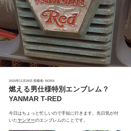
投
2020年11月28日
投稿者:
NORA
稿
燃える男仕様特別エンブレム？
日:
YANMAR T-RED
今日はちょっと忙しいので手短に行きます。先日気が付
いた
ヤンマー
のエンブレムのことです。