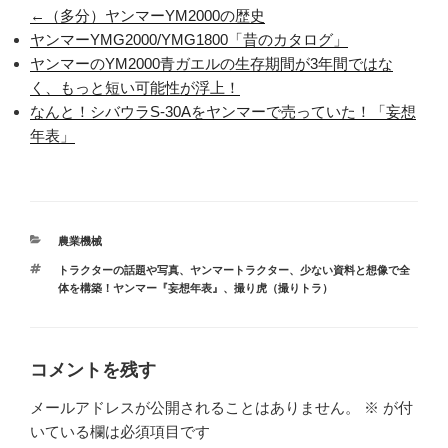
←（多分）ヤンマーYM2000の歴史
ヤンマーYMG2000/YMG1800「昔のカタログ」
ヤンマーのYM2000青ガエルの生存期間が3年間ではな
く、もっと短い可能性が浮上！
なんと！シバウラS-30Aをヤンマーで売っていた！「妄想
年表」
カ
農業機械
テ
タ
トラクターの話題や写真
、
ヤンマートラクター
、
少ない資料と想像で全
ゴ
グ
体を構築！ヤンマー『妄想年表』
、
撮り虎（撮りトラ）
リ
ー
コメントを残す
メールアドレスが公開されることはありません。
※
が付
いている欄は必須項目です