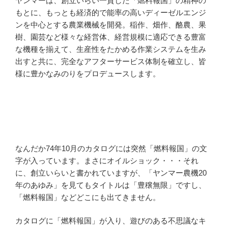
ヤンマーは、創立いらい一貫した「燃料報国」の精神の
もとに、もっとも経済的で能率の高いディーゼルエンジ
ンを中心とする農業機械を開発。稲作、畑作、酪農、果
樹、園芸など様々な経営体、経営規模に適応できる豊富
な機種を揃えて、生産性をたかめる作業システムを生み
出すと共に、完全なアフターサービス体制を確立し、皆
様に豊かなみのりをプロデュースします。
なんだか74年10月のカタログには突然「燃料報国」の文
字が入っています。まさにオイルショック・・・それ
に、創立いらいと書かれていますが、「ヤンマー農機20
年のあゆみ」を見てもタイトルは「豊穣無限」ですし、
「燃料報国」などどこにも出てきません。
カタログに「燃料報国」が入り、遊びのある不思議なキ