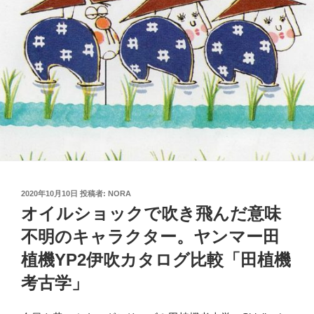
投
2020年10月10日
投稿者:
NORA
稿
オイルショックで吹き飛んだ意味
日:
不明のキャラクター。ヤンマー田
植機YP2伊吹カタログ比較「田植機
考古学」