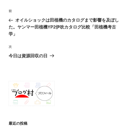
投
前
前
稿
の
オイルショックは田植機のカタログまで影響を及ぼし
ナ
投
た。ヤンマー田植機YP2伊吹カタログ比較「田植機考古
ビ
稿
学」
ゲ
次
次
ー
の
シ
今日は資源回収の日
投
ョ
稿
ン
最近の投稿