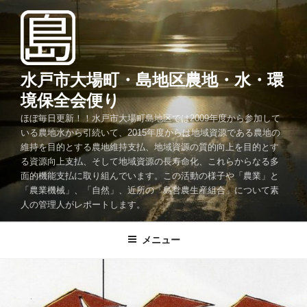
コ
ン
テ
ン
ツ
水戸市大場町・島地区農地・水・環
へ
境保全会便り
ス
ほぼ毎日更新！！水戸市大場町島地区では2009年度から参加して
キ
いる農地水から引続いて、2015年度からは地域資源である農地の
ッ
維持を目的とする農地維持支払、地域資源の質的向上を目的とす
プ
る資源向上支払、そして地域資源の長寿命化、これらからなる多
面的機能支払に取り組んでいます。この活動の様子や「農業」と
「農業機械」、「自然」、近所の「島営農生産組合」について素
人の管理人がレポートします。
メニュー