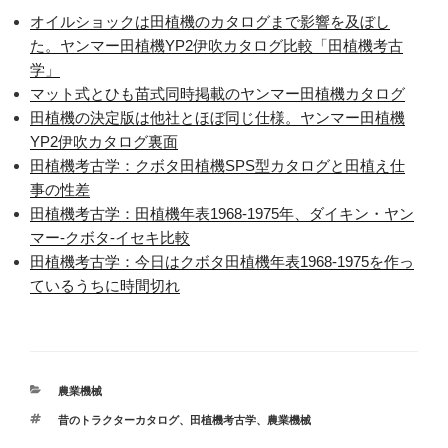
オイルショックは田植機のカタログまで影響を及ぼし
た。ヤンマー田植機YP2伊吹カタログ比較「田植機考古
学」
マット式とひも苗式同時掲載のヤンマー田植機カタログ
田植機の決定版は他社とほぼ同じ仕様。ヤンマー田植機
YP2伊吹カタログ裏面
田植機考古学：クボタ田植機SPS型カタログと田植え仕
事の性差
田植機考古学：田植機年表1968-1975年、ダイキン・ヤン
マー-クボタ-イセキ比較
田植機考古学：今日はクボタ田植機年表1968-1975を作っ
ているうちに時間切れ
カ
農業機械
テ
タ
昔のトラクターカタログ
、
田植機考古学
、
農業機械
ゴ
グ
リ