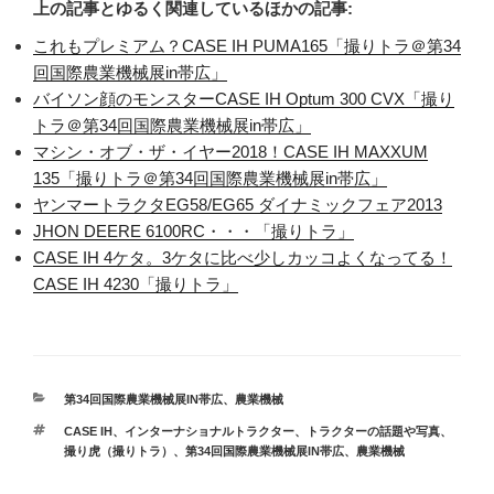
上の記事とゆるく関連しているほかの記事:
これもプレミアム？CASE IH PUMA165「撮りトラ＠第34
回国際農業機械展in帯広」
バイソン顔のモンスターCASE IH Optum 300 CVX「撮り
トラ＠第34回国際農業機械展in帯広」
マシン・オブ・ザ・イヤー2018！CASE IH MAXXUM
135「撮りトラ＠第34回国際農業機械展in帯広」
ヤンマートラクタEG58/EG65 ダイナミックフェア2013
JHON DEERE 6100RC・・・「撮りトラ」
CASE IH 4ケタ。3ケタに比べ少しカッコよくなってる！
CASE IH 4230「撮りトラ」
カ
第34回国際農業機械展IN帯広
、
農業機械
テ
タ
CASE IH
、
インターナショナルトラクター
、
トラクターの話題や写真
、
ゴ
グ
撮り虎（撮りトラ）
、
第34回国際農業機械展IN帯広
、
農業機械
リ
ー