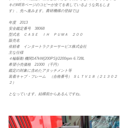
キのWEBページのコピーが全てを表しているような気もしま
す）、先へ進みます。農研機構の登録では
年度 2013
安全鑑定番号 38068
型式名 ＣＡＳＥ ＩＨ ＰＵＭＡ ２００
販売名
依頼者 インタートラクターサービス株式会社
主な仕様
４輪駆動 機関147kW{200PS}/2200rpm 6.728L
希望小売価格 21000 （千円）
鑑定の対象に含めたアタッチメント等
装着キャブ・フレーム （合格番号） ＳＬＴＶ１８（２１３０２
２）
となっています。結構前からあるんですね。