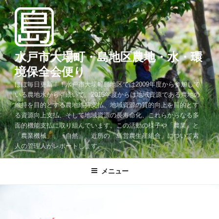
コ
ン
テ
ン
ツ
水戸市大場町・島地区農地・水・環
へ
境保全会便り
ス
ほぼ毎日更新！！水戸市大場町島地区では2009年度から参加して
キ
いる農地水から引続いて、2015年度からは地域資源である農地の
ッ
維持を目的とする農地維持支払、地域資源の質的向上を目的とす
プ
る資源向上支払、そして地域資源の長寿命化、これらからなる多
面的機能支払に取り組んでいます。この活動の様子や「農業」と
「農業機械」、「自然」、近所の「島営農生産組合」について素
人の管理人がレポートします。
メニュー