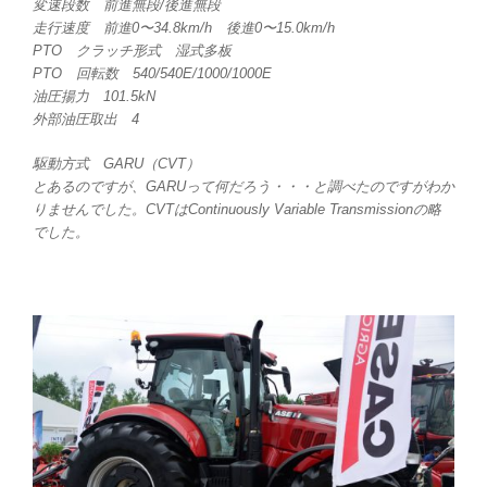
変速段数 前進無段/後進無段
走行速度 前進0〜34.8km/h 後進0〜15.0km/h
PTO クラッチ形式 湿式多板
PTO 回転数 540/540E/1000/1000E
油圧揚力 101.5kN
外部油圧取出 4
駆動方式 GARU（CVT）
とあるのですが、GARUって何だろう・・・と調べたのですがわか
りませんでした。CVTはContinuously Variable Transmissionの略
でした。