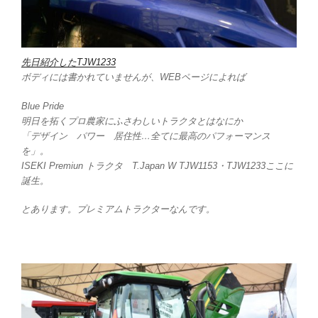
先日紹介したTJW1233
ボディには書かれていませんが、WEBページによれば
Blue Pride
明日を拓くプロ農家にふさわしいトラクタとはなにか
「デザイン パワー 居住性…全てに最高のパフォーマンス
を」。
ISEKI Premiun トラクタ T.Japan W TJW1153・TJW1233ここに
誕生。
とあります。プレミアムトラクターなんです。