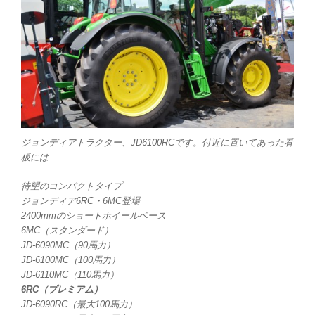
ジョンディアトラクター、JD6100RCです。付近に置いてあった看
板には
待望のコンパクトタイプ
ジョンディア6RC・6MC登場
2400mmのショートホイールベース
6MC（スタンダード）
JD-6090MC（90馬力）
JD-6100MC（100馬力）
JD-6110MC（110馬力）
6RC（プレミアム）
JD-6090RC（最大100馬力）