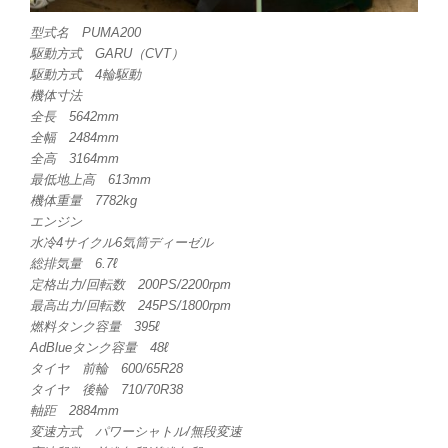
型式名 PUMA200
駆動方式 GARU（CVT）
駆動方式 4輪駆動
機体寸法
全長 5642mm
全幅 2484mm
全高 3164mm
最低地上高 613mm
機体重量 7782kg
エンジン
水冷4サイクル6気筒ディーゼル
総排気量 6.7ℓ
定格出力/回転数 200PS/2200rpm
最高出力/回転数 245PS/1800rpm
燃料タンク容量 395ℓ
AdBlueタンク容量 48ℓ
タイヤ 前輪 600/65R28
タイヤ 後輪 710/70R38
軸距 2884mm
変速方式 パワーシャトル/無段変速