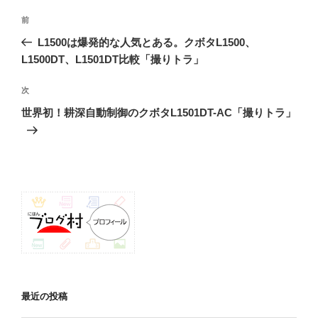
投
前
前
稿
の
L1500は爆発的な人気とある。クボタL1500、
ナ
投
L1500DT、L1501DT比較「撮りトラ」
ビ
稿
ゲ
次
次
の
ー
世界初！耕深自動制御のクボタL1501DT-AC「撮りトラ」
投
シ
稿
ョ
ン
最近の投稿