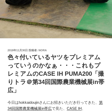
投
2018年11月30日
投稿者:
NORA
稿
色々付いているヤツをプレミアム
日:
っていうのかなぁ・・・これもプ
レミアムのCASE IH PUMA200「撮
りトラ＠第34回国際農業機械展in帯
広」
今日はhokkaidoujinさんにお招きいただき行ってきた、
第
34回国際農業機械展in帯広
で見た、
CASE IH
、