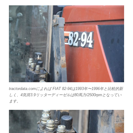
tractordata.comによれば FIAT 82-94は1993年〜1996年と比較的新
しく、4気筒3.9リッターディーゼルは80馬力/2500rpmとなってい
ます。