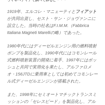
1919年、エルコレ・マニェーティと
フィアット
が共同出資し、セスト・サン・ジョヴァンニに
設立した。当時の社名はF.I.M.M.（Fabbrica
Italiana Magneti Marelliの略）であった。
1980年代にはディーゼルエンジン用の燃料噴射
ポンプを製品化し、1990年代にはコモンレール
式燃料噴射装置の開発に着手、1997年にはボッ
シュと共同で実用化を果たし、アルファロメ
オ・156JTDに乗用車としては初めてコモンレー
ル式ディーゼルエンジンが搭載された。
また、1998年にセミオートマチックトランスミ
ッションの「セレスピード」を製品化し、アル