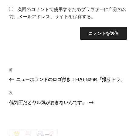
次回のコメントで使用するためブラウザーに自分の名
前、メールアドレス、サイトを保存する。
投
前
前
稿
の
ニューホランドのロゴ付き！FIAT 82-94「撮りトラ」
ナ
投
ビ
稿
次
次
ゲ
の
低気圧だとヤル気がおきないんです。
投
ー
稿
シ
ョ
ン