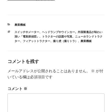
カ
農業機械
テ
タ
スイッチやメーター、ヘッドランプやウインカー。外国製遺品が味わい
ゴ
グ
深い「電装探偵団」
、
トラクターの話題や写真
、
ニューホランドトラク
リ
ター
、
フィアットトラクター
、
撮り虎（撮りトラ）
、
農業機械
ー
コメントを残す
メールアドレスが公開されることはありません。
※
が付
いている欄は必須項目です
コメント
※