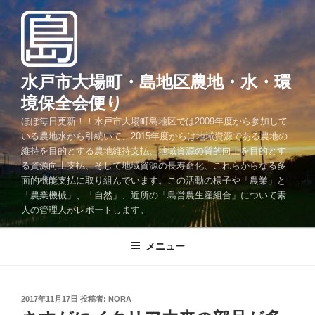
コ
ン
テ
ン
ツ
水戸市大場町・島地区農地・水・環
へ
境保全会便り
ス
ほぼ毎日更新！！水戸市大場町島地区では2009年度から参加して
キ
いる農地水から引続いて、2015年度からは地域資源である農地の
ッ
維持を目的とする農地維持支払、地域資源の質的向上を目的とす
プ
る資源向上支払、そして地域資源の長寿命化、これらからなる多
面的機能支払に取り組んでいます。この活動の様子や「農業」と
「農業機械」、「自然」、近所の「島営農生産組合」について素
人の管理人がレポートします。
メニュー
投
2017年11月17日
投稿者:
NORA
稿