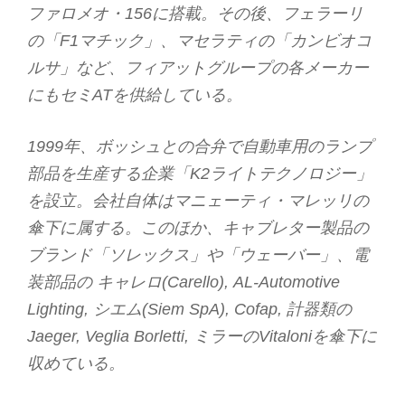
ファロメオ・156に搭載。その後、フェラーリ
の「F1マチック」、マセラティの「カンビオコ
ルサ」など、フィアットグループの各メーカー
にもセミATを供給している。
1999年、ボッシュとの合弁で自動車用のランプ
部品を生産する企業「K2ライトテクノロジー」
を設立。会社自体はマニェーティ・マレッリの
傘下に属する。このほか、キャブレター製品の
ブランド「ソレックス」や「ウェーバー」、電
装部品の キャレロ(Carello), AL-Automotive
Lighting, シエム(Siem SpA), Cofap, 計器類の
Jaeger, Veglia Borletti, ミラーのVitaloniを傘下に
収めている。