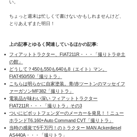
い。
ちょっと週末は忙しくて書けないかもしれませんけど、
とりあえずまた明日！
上の記事とゆるく関連しているほかの記事:
フィアットトラクター、FIAT211R・・・「撮りトラ＠土
の館」
どうして？450も550も640も8（エイト）マン。
FIAT450/550「撮りトラ」
こちらは明らかに自家塗装。青/赤ツートンのマッセイフ
ァーガソンMF382「撮りトラ」
電装品が味わい深い フィアットトラクター
FIAT211R・・・「撮りトラ」その3
ついにピボットフェンダーのメーカーを発見！！ニュー
ホランドT6.160+Auto Command CVT「撮りトラ」
当時の感覚で5千万円！のトラクター MAN Ackerdiesel
AS440A・・・「撮りトラ」