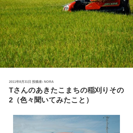
投
2011年8月31日
投稿者:
NORA
稿
Tさんのあきたこまちの稲刈りその
日:
2（色々聞いてみたこと）