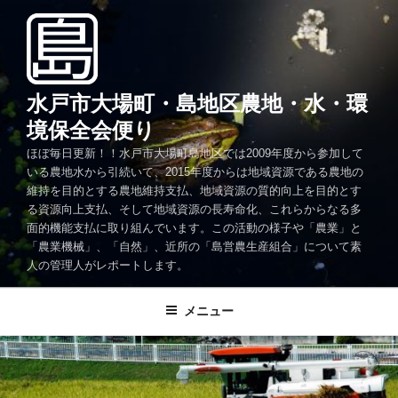
コ
ン
テ
ン
ツ
水戸市大場町・島地区農地・水・環
へ
境保全会便り
ス
ほぼ毎日更新！！水戸市大場町島地区では2009年度から参加して
キ
いる農地水から引続いて、2015年度からは地域資源である農地の
ッ
維持を目的とする農地維持支払、地域資源の質的向上を目的とす
プ
る資源向上支払、そして地域資源の長寿命化、これらからなる多
面的機能支払に取り組んでいます。この活動の様子や「農業」と
「農業機械」、「自然」、近所の「島営農生産組合」について素
人の管理人がレポートします。
メニュー