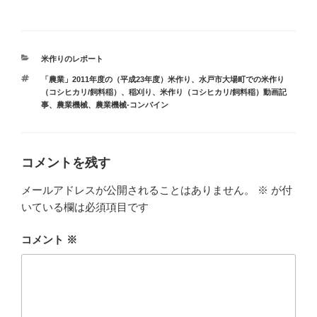
カ
米作りのレポート
テ
タ
「農業」2011年度の（平成23年度）米作り
、
水戸市大場町での米作り
ゴ
グ
（コシヒカリ/飼料稲）
、
稲刈り
、
米作り（コシヒカリ/飼料稲）動画記
リ
事
、
農業機械
、
農業機械-コンバイン
ー
コメントを残す
メールアドレスが公開されることはありません。
※
が付
いている欄は必須項目です
コメント
※