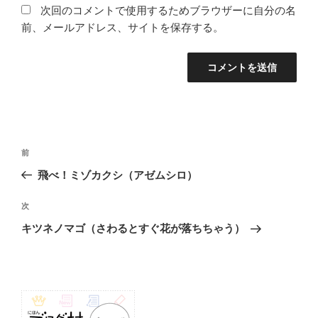
次回のコメントで使用するためブラウザーに自分の名
前、メールアドレス、サイトを保存する。
投
前
前
稿
の
飛べ！ミゾカクシ（アゼムシロ）
ナ
投
ビ
稿
次
次
ゲ
の
キツネノマゴ（さわるとすぐ花が落ちちゃう）
投
ー
稿
シ
ョ
ン