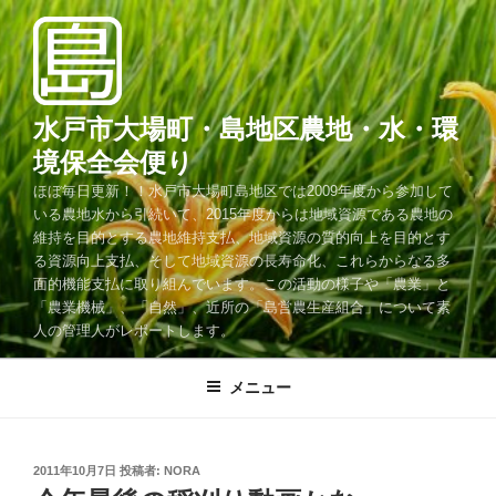
コ
ン
テ
ン
ツ
水戸市大場町・島地区農地・水・環
へ
境保全会便り
ス
ほぼ毎日更新！！水戸市大場町島地区では2009年度から参加して
キ
いる農地水から引続いて、2015年度からは地域資源である農地の
ッ
維持を目的とする農地維持支払、地域資源の質的向上を目的とす
プ
る資源向上支払、そして地域資源の長寿命化、これらからなる多
面的機能支払に取り組んでいます。この活動の様子や「農業」と
「農業機械」、「自然」、近所の「島営農生産組合」について素
人の管理人がレポートします。
メニュー
投
2011年10月7日
投稿者:
NORA
稿