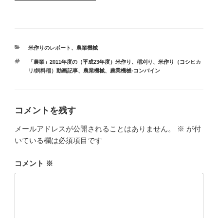
カ
米作りのレポート
、
農業機械
テ
タ
「農業」2011年度の（平成23年度）米作り
、
稲刈り
、
米作り（コシヒカ
ゴ
グ
リ/飼料稲）動画記事
、
農業機械
、
農業機械-コンバイン
リ
ー
コメントを残す
メールアドレスが公開されることはありません。
※
が付
いている欄は必須項目です
コメント
※