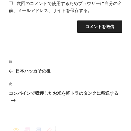
次回のコメントで使用するためブラウザーに自分の名
前、メールアドレス、サイトを保存する。
投
前
前
稿
の
日本ハッカその後
ナ
投
ビ
稿
次
次
ゲ
の
コンバインで収穫したお米を軽トラのタンクに移送する
投
ー
稿
シ
ョ
ン