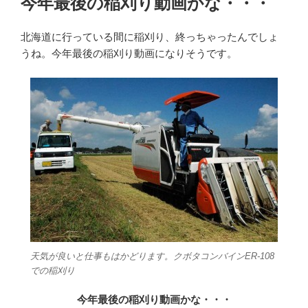
今年最後の稲刈り動画かな・・・
日:
北海道に行っている間に稲刈り、終っちゃったんでしょ
うね。今年最後の稲刈り動画になりそうです。
天気が良いと仕事もはかどります。クボタコンバインER-108
での稲刈り
今年最後の稲刈り動画かな・・・