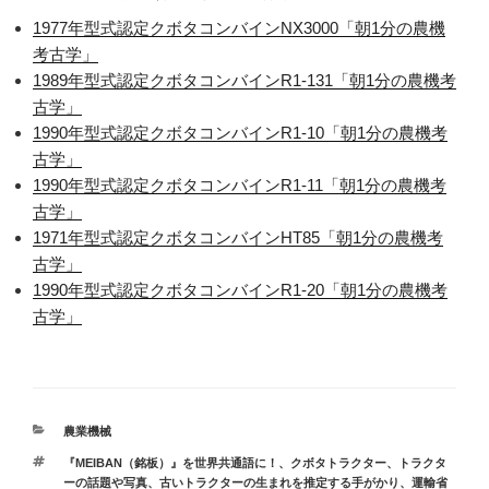
1977年型式認定クボタコンバインNX3000「朝1分の農機
考古学」
1989年型式認定クボタコンバインR1-131「朝1分の農機考
古学」
1990年型式認定クボタコンバインR1-10「朝1分の農機考
古学」
1990年型式認定クボタコンバインR1-11「朝1分の農機考
古学」
1971年型式認定クボタコンバインHT85「朝1分の農機考
古学」
1990年型式認定クボタコンバインR1-20「朝1分の農機考
古学」
カ
農業機械
テ
タ
『MEIBAN（銘板）』を世界共通語に！
、
クボタトラクター
、
トラクタ
ゴ
グ
ーの話題や写真
、
古いトラクターの生まれを推定する手がかり、運輸省
リ