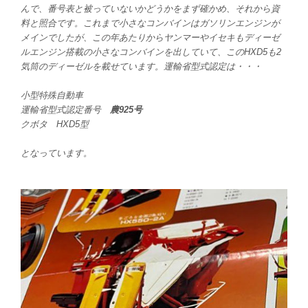
んで、番号表と被っていないかどうかをまず確かめ、それから資
料と照合です。これまで小さなコンバインはガソリンエンジンが
メインでしたが、この年あたりからヤンマーやイセキもディーゼ
ルエンジン搭載の小さなコンバインを出していて、このHXD5も2
気筒のディーゼルを載せています。運輸省型式認定は・・・
小型特殊自動車
運輸省型式認定番号
農925号
クボタ HXD5型
となっています。