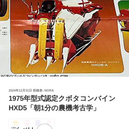
投
2024年12月31日
投稿者:
NORA
稿
1975年型式認定クボタコンバイン
日:
HXD5「朝1分の農機考古学」