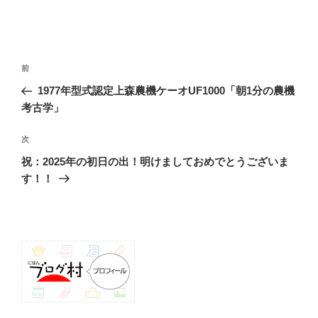
投
前
前
稿
の
1977年型式認定上森農機ケーオUF1000「朝1分の農機
ナ
投
考古学」
ビ
稿
ゲ
次
次
の
ー
祝：2025年の初日の出！明けましておめでとうございま
投
シ
す！！
稿
ョ
ン