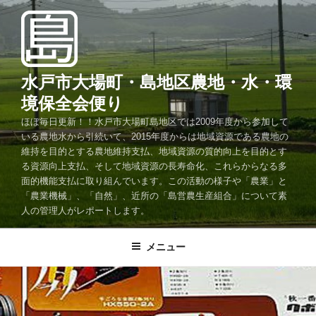
コ
ン
テ
ン
ツ
水戸市大場町・島地区農地・水・環
へ
境保全会便り
ス
ほぼ毎日更新！！水戸市大場町島地区では2009年度から参加して
キ
いる農地水から引続いて、2015年度からは地域資源である農地の
ッ
維持を目的とする農地維持支払、地域資源の質的向上を目的とす
プ
る資源向上支払、そして地域資源の長寿命化、これらからなる多
面的機能支払に取り組んでいます。この活動の様子や「農業」と
「農業機械」、「自然」、近所の「島営農生産組合」について素
人の管理人がレポートします。
メニュー