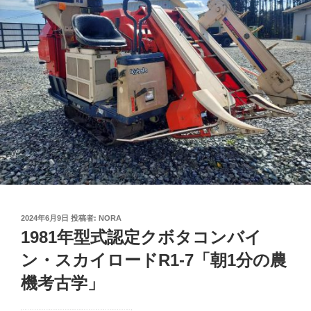
投
2024年6月9日
投稿者:
NORA
稿
1981年型式認定クボタコンバイ
日:
ン・スカイロードR1-7「朝1分の農
機考古学」