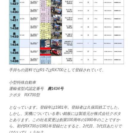
手持ちの資料ではR1-7はRX700として登録されていて、
小型特殊自動車
運輸省型式認定番号
農1434号
クボタ RX700型
となっています。登録年は1981年。登録者は久保田鉄工でした。
しかし、実機についている青い銘板には製造元が株式会社クボタ
とあります。この社名変更は創業100周年の1990年のことですか
ら、初代RX700が1981年登録だとすると、2代目、3代目あたりで
はないでしょうか？