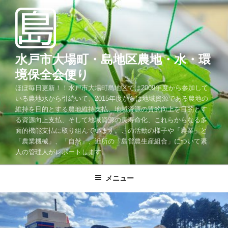
コ
ン
テ
ン
ツ
水戸市大場町・島地区農地・水・環
へ
境保全会便り
ス
ほぼ毎日更新！！水戸市大場町島地区では2009年度から参加して
キ
いる農地水から引続いて、2015年度からは地域資源である農地の
ッ
維持を目的とする農地維持支払、地域資源の質的向上を目的とす
プ
る資源向上支払、そして地域資源の長寿命化、これらからなる多
面的機能支払に取り組んでいます。この活動の様子や「農業」と
「農業機械」、「自然」、近所の「島営農生産組合」について素
人の管理人がレポートします。
メニュー