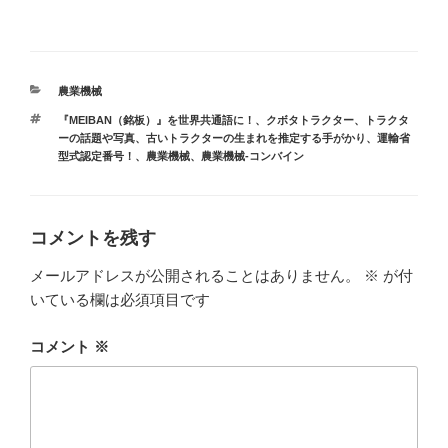
カ
農業機械
テ
タ
『MEIBAN（銘板）』を世界共通語に！
、
クボタトラクター
、
トラクタ
ゴ
グ
ーの話題や写真
、
古いトラクターの生まれを推定する手がかり、運輸省
リ
型式認定番号！
、
農業機械
、
農業機械-コンバイン
ー
コメントを残す
メールアドレスが公開されることはありません。
※
が付
いている欄は必須項目です
コメント
※