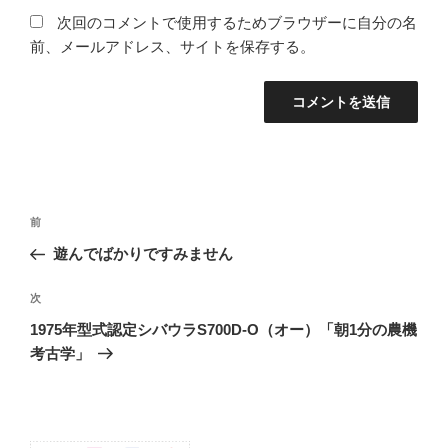
次回のコメントで使用するためブラウザーに自分の名
前、メールアドレス、サイトを保存する。
投
前
前
稿
の
遊んでばかりですみません
ナ
投
ビ
稿
次
次
ゲ
の
1975年型式認定シバウラS700D-O（オー）「朝1分の農機
投
ー
考古学」
稿
シ
ョ
ン