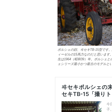
ポルシェの顔、ヰセキTB-15型で
ィーゼルの15馬力なのだと思います
生は1964（昭和39）年。ポルシェと
ェシリーズ最小かつ最古のモデルと