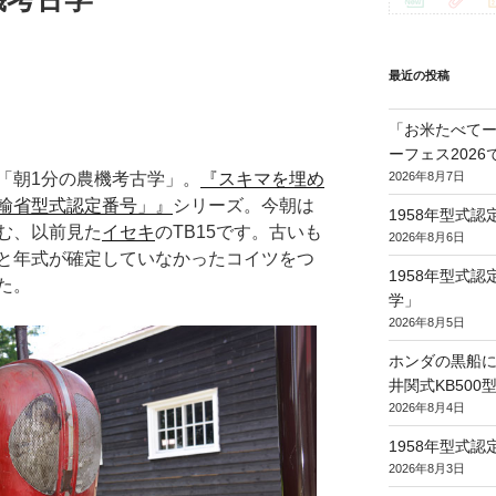
最近の投稿
「お米たべてー
ーフェス202
2026年8月7日
「朝1分の農機考古学」。
『スキマを埋め
輸省型式認定番号」』
シリーズ。今朝は
1958年型式
む、以前見た
イセキ
のTB15です。古いも
2026年8月6日
と年式が確定していなかったコイツをつ
1958年型式
た。
学」
2026年8月5日
ホンダの黒船に
井関式KB50
2026年8月4日
1958年型式
2026年8月3日