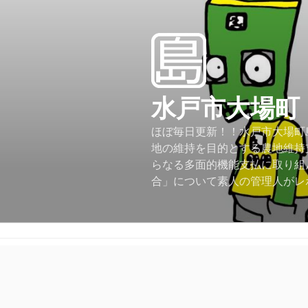
コ
ン
テ
ン
ツ
へ
水戸市大場町
ス
キ
ほぼ毎日更新！！水戸市大場町島
ッ
地の維持を目的とする農地維持
プ
らなる多面的機能支払に取り組
合」について素人の管理人がレ