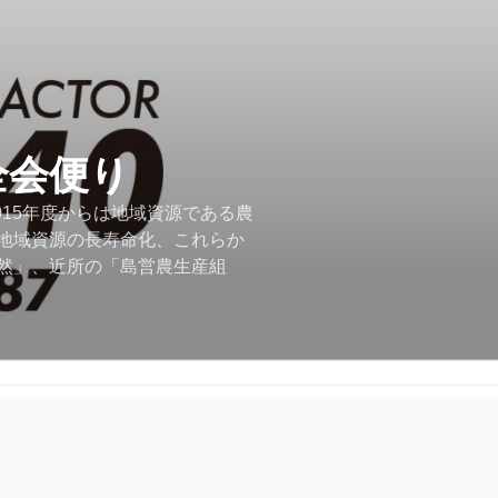
全会便り
015年度からは地域資源である農
地域資源の長寿命化、これらか
然」、近所の「島営農生産組