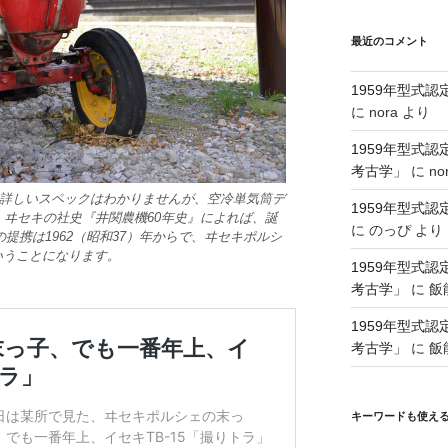
最近のコメント
1959年型式
に
nora
より
1959年型式
考古学」
に
no
す。詳しいスペックはわかりませんが、空冷単気筒デ
1959年型式
。ヰセキの社史『井関農機60年史』によれば、誕
に
のっぴ
より
の提携は1962（昭和37）年からで、ヰセキポルシ
いうことになります。
1959年型式
考古学」
に
飯
1959年型式
考古学」
に
飯
キーワードも使え