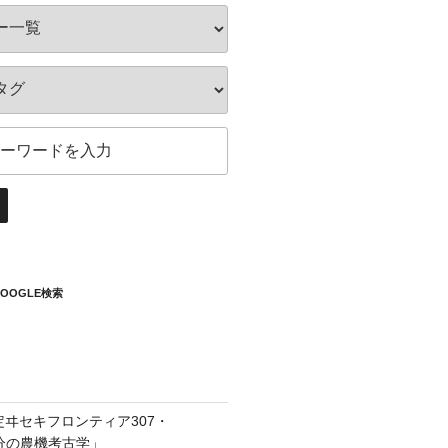
OOGLE検索
定ヰセキフロンティア307・
1分の農機考古学」