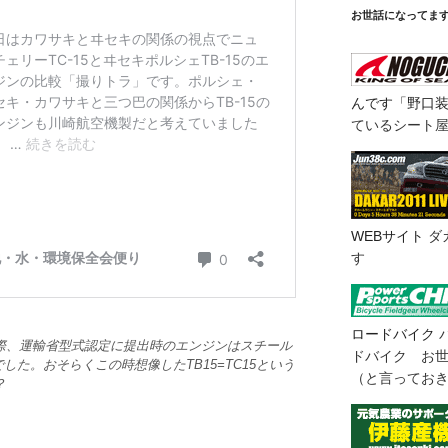
お世話になってま
んです「野口
ているシート
WEBサイト
ダ
す
ロードバイク
際、運輸省型式認定に提出時のエンジンはスチール
ドバイク お
した。おそらくこの時想像したTB15=TC15という
（と言ってお
？