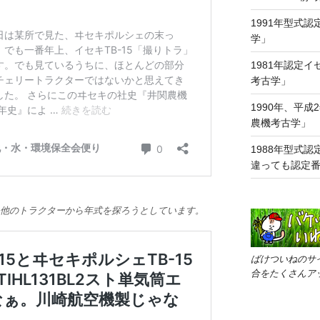
1991年型式認
学」
1981年認定イセ
考古学」
1990年、平成
農機考古学」
1988年型式認
違っても認定番
た他のトラクターから年式を探ろうとしています。
ばけついねのサ
合をたくさんア