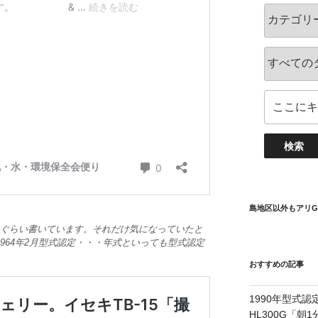
島地区以外もアリG
つぐらい書いています。それだけ気になっていたと
964年2月型式認定・・・年式といっても型式認定
おすすめの記事
1990年型式認
HL300G「朝