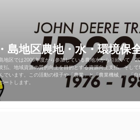
・島地区農地・水・環境保
地区では2009年度から参加している農地水から引続いて、2
支払、地域資源の質的向上を目的とする資源向上支払、そして
んでいます。この活動の様子や「農業」と「農業機械」、「自
ポートします。