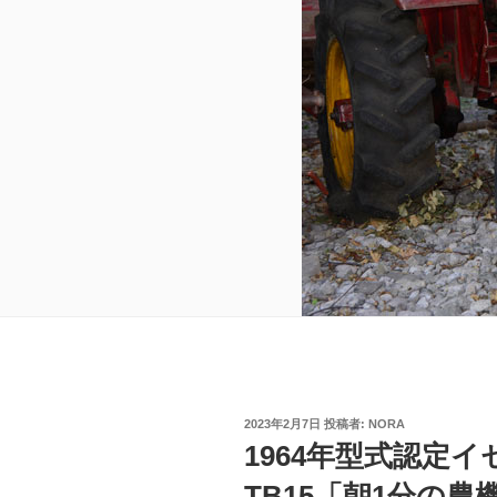
投
2023年2月7日
投稿者:
NORA
稿
1964年型式認定
日:
TB15「朝1分の農