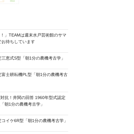
！」TEAMは週末水戸芸術館のサマ
6でお待ちしています
認定三恵式S型「朝1分の農機考古学」
認定富士耕耘機PL型「朝1分の農機考古
対抗！井関の回答 1960年型式認定
0型「朝1分の農機考古学」
認定コイケ6R型「朝1分の農機考古学」