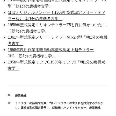
型「朝1分の農機考古学」
ほぼオリジナルメンバー！1958年型式認定メリー・ティ
ラー3台「朝1分の農機考古学」
1958年型式認定ミリオンティラーT5も裸に気がついた！
「朝1分の農機考古学」
1961年型式認定メリー・ティラーMT-2R型「朝1分の農機
考古学」
1958年農耕作業用軽自動車型式認定上越ティラー
JH1「朝1分の農機考古学」
1958年型式認定ミツワ0,1959年ミツワ3「朝1分の農機考
古学」
カ
農業機械
テ
タ
トラクターの話題や写真
、
古いトラクターの生まれを推定する手がか
ゴ
グ
り、運輸省型式認定番号！
、
耕耘機・ハンドトラクター
、
農業機械
リ
ー