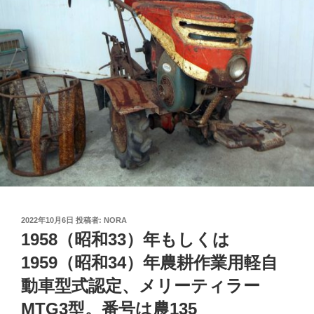
投
2022年10月6日
投稿者:
NORA
稿
1958（昭和33）年もしくは
日:
1959（昭和34）年農耕作業用軽自
動車型式認定、メリーティラー
MTG3型。番号は農135