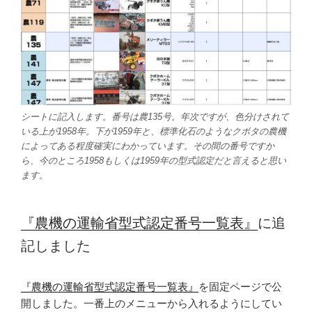
シートに記入します。番号は農135号。年次ですが、色分けされて
いる上が1958年。下が1959年と、標準化石のようなクボタの農機
によってある程度確実にわかっています。その間の番号ですか
ら、今のところ1958もしくは1959年の型式認定だと言えると思い
ます。
『農機の運輸省型式認定番号一覧表』
に追
記しました
『農機の運輸省型式認定番号一覧表』
を固定ページで公
開しました。一番上のメニューから入れるようにしてい