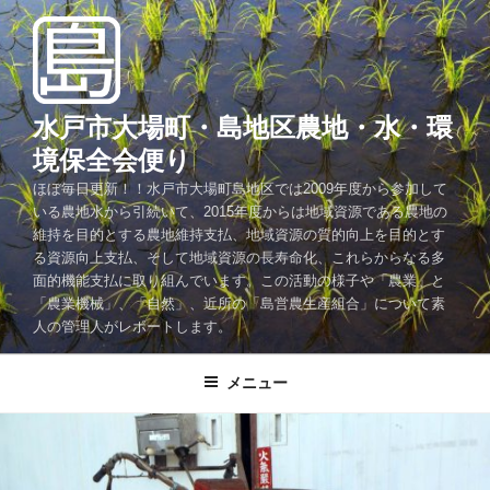
コ
ン
テ
ン
ツ
水戸市大場町・島地区農地・水・環
へ
境保全会便り
ス
ほぼ毎日更新！！水戸市大場町島地区では2009年度から参加して
キ
いる農地水から引続いて、2015年度からは地域資源である農地の
ッ
維持を目的とする農地維持支払、地域資源の質的向上を目的とす
プ
る資源向上支払、そして地域資源の長寿命化、これらからなる多
面的機能支払に取り組んでいます。この活動の様子や「農業」と
「農業機械」、「自然」、近所の「島営農生産組合」について素
人の管理人がレポートします。
メニュー