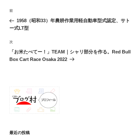
投
前
前
稿
の
1958（昭和33）年農耕作業用軽自動車型式認定、サト
ナ
投
ー式LT型
ビ
稿
ゲ
次
次
の
ー
「お米たべてー！」TEAM｜シャリ部分を作る。Red Bull
投
シ
Box Cart Race Osaka 2022
稿
ョ
ン
最近の投稿