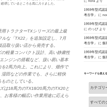
に
nora
より
と処理しているところも気に入りました。
1959年型式
考古学」
に
no
1959年型式
に
のっぴ
より
用トラクターTXシリーズの最上級
1959年型式
フルな「TX22」を追加設定し、7月
考古学」
に
飯
製品取り扱い店から発売する。
1959年型式
ズの軽量コンパクト設計、高い静粛性
考古学」
に
飯
ルエンジンの搭載など、扱い易い基本
力を2馬力向上。これにより、畑作で
、湿田などの作業でも、さらに軽快
キーワードも使え
るものとしている。
18馬力のTX18/20馬力のTX20と
り、お客様の幅広い作業用途に応えら