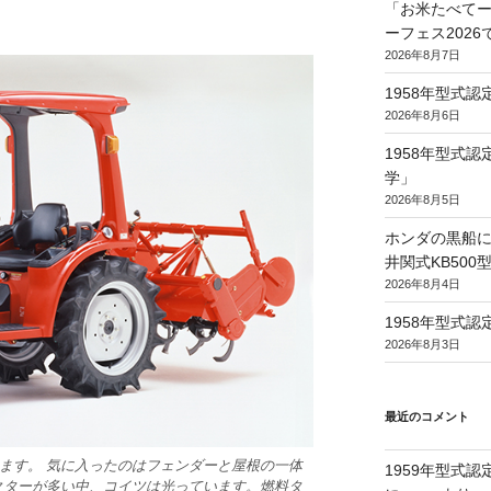
「お米たべてー
ーフェス202
2026年8月7日
1958年型式
2026年8月6日
1958年型式
学」
2026年8月5日
ホンダの黒船に
井関式KB50
2026年8月4日
1958年型式
2026年8月3日
最近のコメント
てます。 気に入ったのはフェンダーと屋根の一体
1959年型式
クターが多い中、コイツは光っています。燃料タ