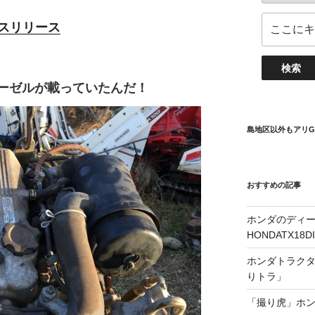
レスリリース
ィーゼルが載っていたんだ！
島地区以外もアリG
おすすめの記事
ホンダのディ
HONDATX1
ホンダトラクター
りトラ」
「撮り虎」ホンダ