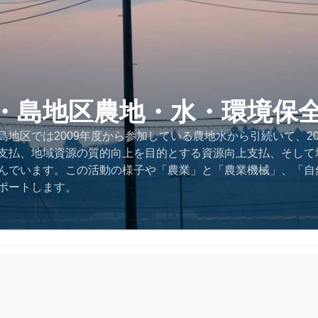
・島地区農地・水・環境保
地区では2009年度から参加している農地水から引続いて、2
支払、地域資源の質的向上を目的とする資源向上支払、そして
んでいます。この活動の様子や「農業」と「農業機械」、「自
ポートします。