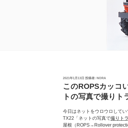
投
2021年1月13日
投稿者:
NORA
稿
このROPSカッコ
日:
トの写真で撮りト
今日はネットをウロウロしてい
TX22「ネットの写真で
撮りト
屋根（ROPS→Rollover prote