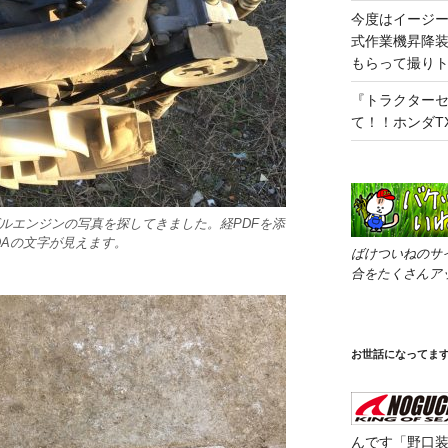
今度はイージー
式作業機昇降装
もらって撮り
『トラクター
て！！ホンダT
ゼルエンジンの写真を探してきました。経PDFを添
DAの文字が見えます。
ばけついねのサ
合をたくさんア
お世話になってま
んです「野口