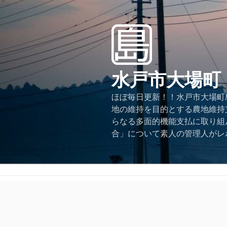
コ
ン
テ
ン
ツ
へ
水戸市大場町
ス
キ
ほぼ毎日更新！！水戸市大場町島
ッ
地の維持を目的とする農地維持
プ
らなる多面的機能支払に取り組
合」について素人の管理人がレ