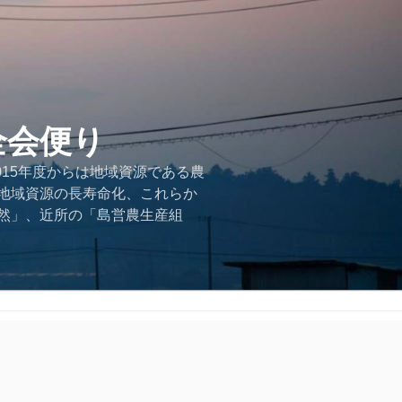
全会便り
015年度からは地域資源である農
地域資源の長寿命化、これらか
然」、近所の「島営農生産組