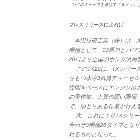
ンクのキャップを逃げて「ヌメッ」
プレスリリースによれば
本田技研工業（株）は、乗
機種として、22馬力とパワ
20日より全国のホンダ汎用
このTX22は、TXシリー
をもつ水冷3気筒ディーゼ
性能をベースにエンジン出
の重作業、土質の硬い圃場
で、ゆとりある作業が行え
尚、これによりTXシリーズは
合わせ3機種26タイプとな
れるものとなった。