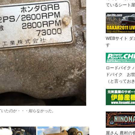
ているシート
WEBサイト
ダ
す
ロードバイク
ドバイク お
（と言ってお
ていたのか・・・知らなかった。
屋さん
農村の