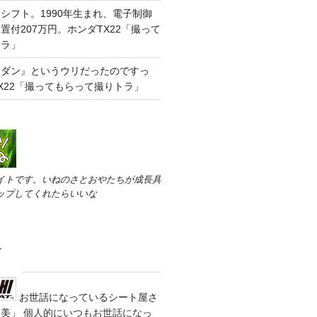
シフト。1990年生まれ、電子制御
置付207万円。ホンダTX22「撮って
トラ」
セダン』というウリだったのですっ
X22「撮ってもらって撮りトラ」
イトです。いねのさとおやたちが成長具
ップしてくれたらいいな
す
お世話になっているシート屋さ
装美」
個人的にいつもお世話になっ