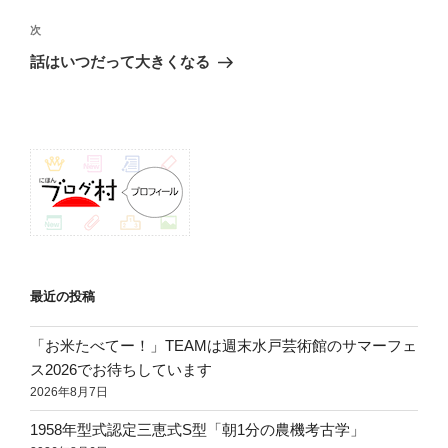
投
ビ
稿
次
次
ゲ
の
話はいつだって大きくなる
投
ー
稿
シ
ョ
ン
最近の投稿
「お米たべてー！」TEAMは週末水戸芸術館のサマーフェ
ス2026でお待ちしています
2026年8月7日
1958年型式認定三恵式S型「朝1分の農機考古学」