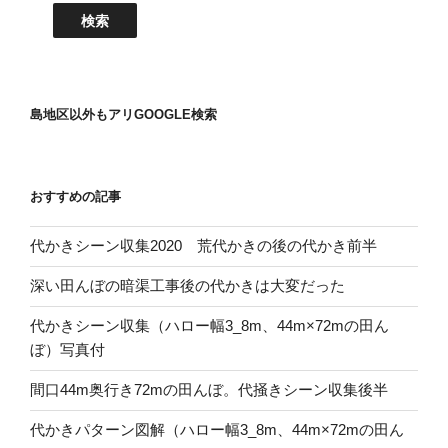
島地区以外もアリGOOGLE検索
おすすめの記事
代かきシーン収集2020 荒代かきの後の代かき前半
深い田んぼの暗渠工事後の代かきは大変だった
代かきシーン収集（ハロー幅3_8m、44m×72mの田ん
ぼ）写真付
間口44m奥行き72mの田んぼ。代掻きシーン収集後半
代かきパターン図解（ハロー幅3_8m、44m×72mの田ん