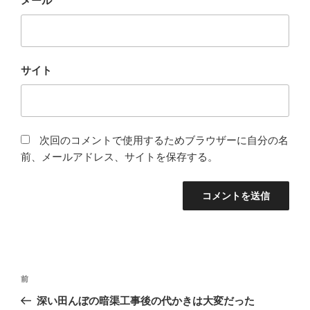
メール
サイト
次回のコメントで使用するためブラウザーに自分の名
前、メールアドレス、サイトを保存する。
投
前
前
稿
の
深い田んぼの暗渠工事後の代かきは大変だった
ナ