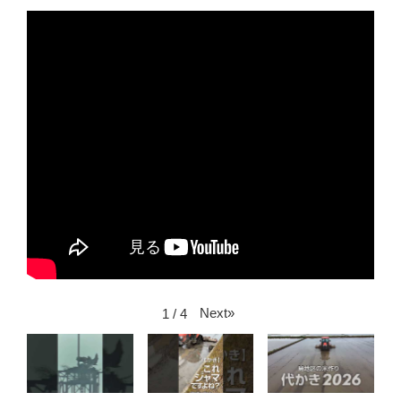
Next
»
1
/
4