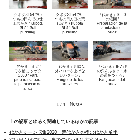
クボタSL54でい
クボタSL54でい
「代かき」SL60
つもの田んぼの仕
つもの田んぼの荒
の転回 /
上代かき / Kubota
代かき / Kubota
Preparación de la
SL54 Soil
SL54 Soil
plantación de
puddling
puddling
arroz
「代かき」まずキ
「代かき」四隅以
「代かき」田んぼ
ワを踏む クボタ
外ハローを上げな
の穴をふさぐ・水
SL60 / Para
いパターン /
の道をつくる /
prepararse para
Fangueo de los
Fangueado del
la plantación de
arrozales
arroz
arroz
Next
»
1
/
4
上の記事とゆるく関連しているほかの記事:
代かきシーン収集2020 荒代かきの後の代かき前半
深い田んぼの暗渠工事後の代かきは大変だった