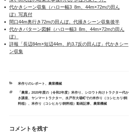
代かきシーン収集（ハロー幅3_8m、44m×72mの田ん
ぼ）写真付
間口44m奥行き72mの田んぼ。代掻きシーン収集後半
代かきパターン図解（ハロー幅3_8m、44m×72mの田ん
ぼ）
詳報「長辺84m×短辺44m、約3.7反の田んぼ」代かきシー
ン収集
カ
米作りのレポート
、
農業機械
テ
タ
「農業」2020年度の（令和2年度）米作り
、
シロウト向けトラクター代か
ゴ
グ
き講座
、
ヤンマートラクター
、
水戸市大場町での米作り（コシヒカリ/飼
リ
料稲）
、
米作り（コシヒカリ/飼料稲）動画記事
、
農業機械
ー
コメントを残す