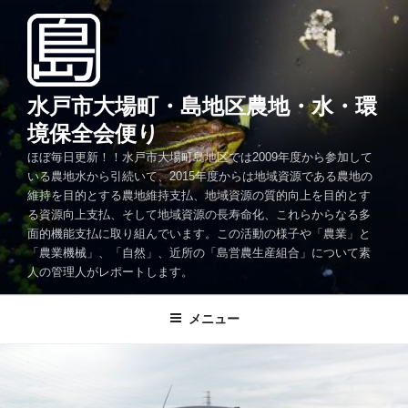
コ
ン
テ
ン
ツ
水戸市大場町・島地区農地・水・環
へ
境保全会便り
ス
ほぼ毎日更新！！水戸市大場町島地区では2009年度から参加して
キ
いる農地水から引続いて、2015年度からは地域資源である農地の
ッ
維持を目的とする農地維持支払、地域資源の質的向上を目的とす
プ
る資源向上支払、そして地域資源の長寿命化、これらからなる多
面的機能支払に取り組んでいます。この活動の様子や「農業」と
「農業機械」、「自然」、近所の「島営農生産組合」について素
人の管理人がレポートします。
メニュー