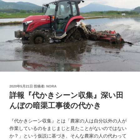
投
2020年5月21日
投稿者:
NORA
稿
詳報『代かきシーン収集』深い田
日:
んぼの暗渠工事後の代かき
『代かきシーン収集』とは「農家の人は自分以外の人が
作業しているのをまじまじと見たことがないのではない
か？」という仮説に基づき、そんな農家の人の代わって