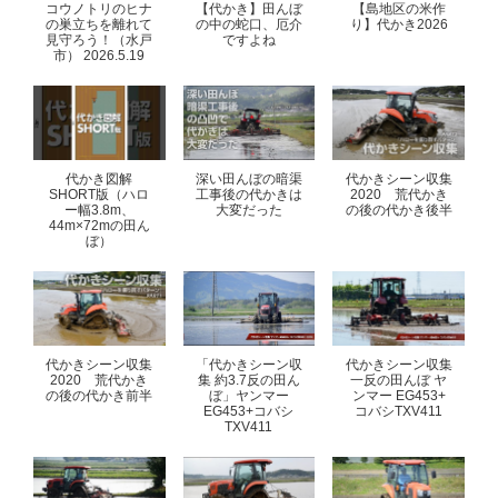
コウノトリのヒナ
【代かき】田んぼ
【島地区の米作
の巣立ちを離れて
の中の蛇口、厄介
り】代かき2026
見守ろう！（水戸
ですよね
市） 2026.5.19
代かき図解
深い田んぼの暗渠
代かきシーン収集
SHORT版（ハロ
工事後の代かきは
2020 荒代かき
ー幅3.8m、
大変だった
の後の代かき後半
44m×72mの田ん
ぼ）
代かきシーン収集
「代かきシーン収
代かきシーン収集
2020 荒代かき
集 約3.7反の田ん
一反の田んぼ ヤ
の後の代かき前半
ぼ」ヤンマー
ンマー EG453+
EG453+コバシ
コバシTXV411
TXV411