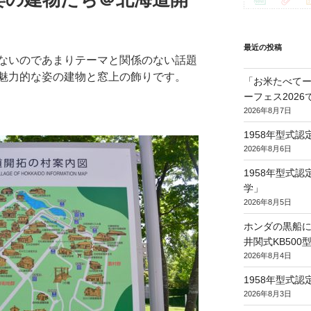
最近の投稿
ないのであまりテーマと関係のない話題
魅力的な姿の建物と窓上の飾りです。
「お米たべてー
ーフェス202
2026年8月7日
1958年型式
2026年8月6日
1958年型式
学」
2026年8月5日
ホンダの黒船に
井関式KB50
2026年8月4日
1958年型式
2026年8月3日