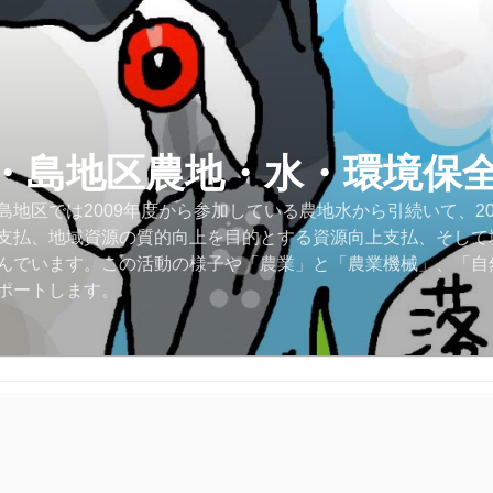
・島地区農地・水・環境保
地区では2009年度から参加している農地水から引続いて、2
支払、地域資源の質的向上を目的とする資源向上支払、そして
んでいます。この活動の様子や「農業」と「農業機械」、「自
ポートします。