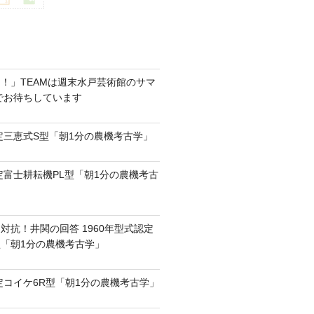
！」TEAMは週末水戸芸術館のサマ
6でお待ちしています
認定三恵式S型「朝1分の農機考古学」
認定富士耕耘機PL型「朝1分の農機考古
対抗！井関の回答 1960年型式認定
0型「朝1分の農機考古学」
認定コイケ6R型「朝1分の農機考古学」