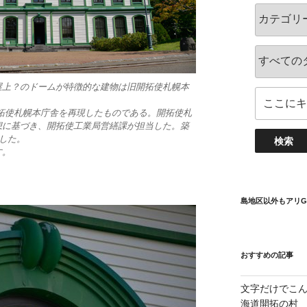
屋上？のドームが特徴的な建物は旧開拓使札幌本
た開拓使札幌本庁舎を再現したものである。開拓使札
想に基づき、開拓使工業局営繕課が担当した。築
失した。
す。
島地区以外もアリG
おすすめの記事
文字だけでこ
海道開拓の村