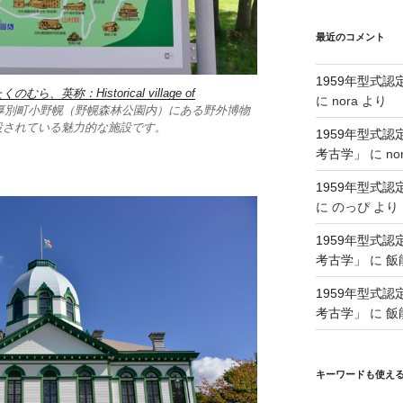
最近のコメント
1959年型式
称：Historical village of
に
nora
より
厚別町小野幌（野幌森林公園内）にある野外博物
設されている魅力的な施設です。
1959年型式
考古学」
に
no
1959年型式
に
のっぴ
より
1959年型式
考古学」
に
飯
1959年型式
考古学」
に
飯
キーワードも使え