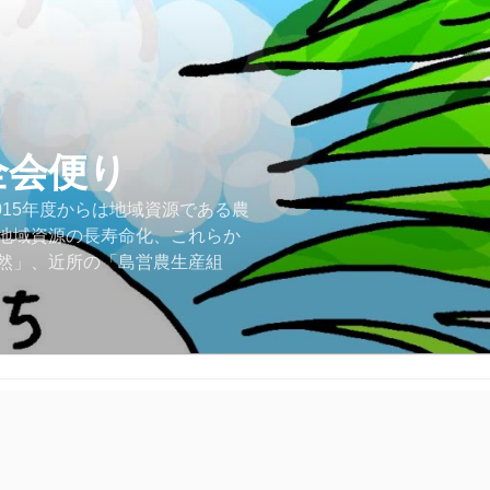
全会便り
015年度からは地域資源である農
地域資源の長寿命化、これらか
然」、近所の「島営農生産組