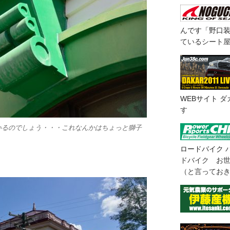
んです「野口
ているシート
WEBサイト
ダ
す
いるのでしょう・・・これなんかはちょっと獅子
ロードバイク
ドバイク お
（と言ってお