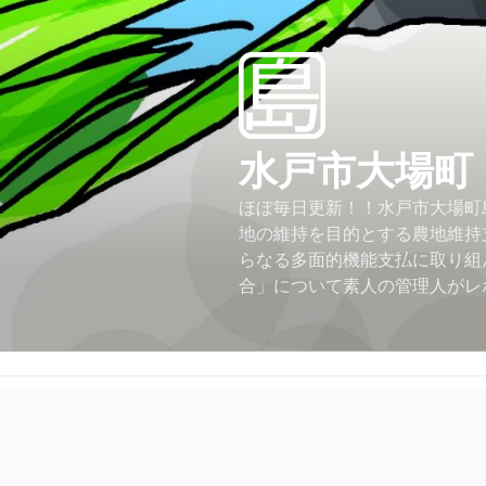
コ
ン
テ
ン
ツ
へ
水戸市大場町
ス
キ
ほぼ毎日更新！！水戸市大場町島
ッ
地の維持を目的とする農地維持
プ
らなる多面的機能支払に取り組
合」について素人の管理人がレ