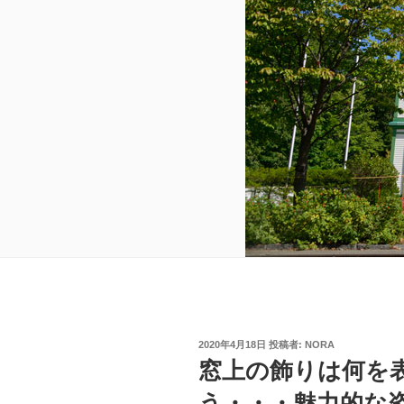
投
2020年4月18日
投稿者:
NORA
稿
窓上の飾りは何を
日:
う・・・魅力的な