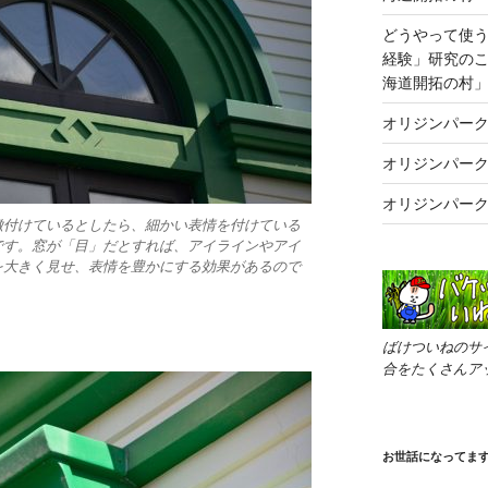
どうやって使
経験」研究の
海道開拓の村
オリジンパー
オリジンパーク
オリジンパーク
徴付けているとしたら、細かい表情を付けている
です。窓が「目」だとすれば、アイラインやアイ
を大きく見せ、表情を豊かにする効果があるので
ばけついねのサ
合をたくさんア
お世話になってま