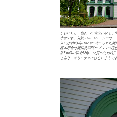
かわいらしい色あいで青空に映える
庁舎です。施設のWEBページには
外観は明治6年(1873)に建てられ
幌本庁舎は開拓使顧問ケプロンの構
後5年目の明治12年、火災のため焼
とあり、オリジナルではないようで