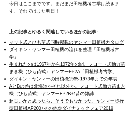
今日はここまでです。まだまだ
田植機考古学
は続きま
す。それではまた明日！
上の記事とゆるく関連しているほかの記事:
マット式とひも苗式同時掲載のヤンマー田植機カタログ
ダイキン・ヤンマー田植機の流れを整理「田植機考古
学」
生まれたのは1967年から1972年の間。フロート式動力苗
まき機（ひも苗式）ヤンマーFP2A「田植機考古学」
ダイキン・ヤンマーの田植機1965-1973年までの年表
AとBの差は北海道かそれ以外か。フロート式動力苗まき
機（ひも苗式）ヤンマーFP2B＠昔の雑誌
超古いかと思ったら、そうでもなかった。ヤンマー歩行
型田植機AP200+その他＠ダイナミックフェア2018