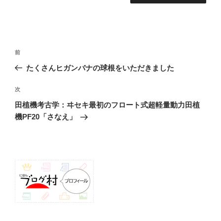
投
前
前
稿
の
たくさんヒガンバナの球根をいただきました
ナ
投
ビ
稿
次
次
ゲ
の
田植機考古学：ヰセキ最初のフロート式超軽量動力田植
投
ー
機PF20「さなえ」
稿
シ
ョ
ン