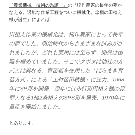
『農業機械｜技術の系譜｜』
の『稲作農家の長年の夢か
なえる。過酷な作業工程をついに機械化。念願の田植え
機が誕生』によれば、
田植え作業の機械化は、稲作農家にとって長年
の夢でした。明治時代からさまざまな試みがさ
れましたが、どれも実用には至らず、開発は困
難を極めていました。そこでクボタは他社の方
式とは異なる、育苗箱を使用した「ばらまき育
苗方式」による「土付苗田植機」に注力。1968
年にSP形を開発、翌年には歩行形田植え機の原
型となる1輪2条植えのSPS形を発売、1970年に
量産を開始しました。
とあります。