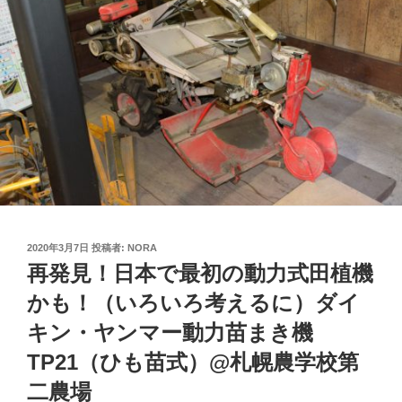
投
2020年3月7日
投稿者:
NORA
稿
再発見！日本で最初の動力式田植機
日:
かも！（いろいろ考えるに）ダイ
キン・ヤンマー動力苗まき機
TP21（ひも苗式）@札幌農学校第
二農場