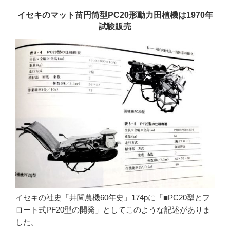
イセキのマット苗円筒型PC20形動力田植機は1970年
試験販売
イセキの社史「井関農機60年史」174pに「■PC20型とフ
ロート式PF20型の開発」としてこのような記述がありま
した。