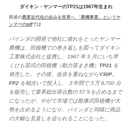
ダイキン・ヤンマーのTP21は1967年生まれ
前述の
農業近代化の歩みを世界へ 「農機事業」というヤ
ンマーのpdf
では
バインダの開発で他社に後れをとったヤンマー
農機は、田植機での巻き返しを図ってダイキン
工業株式会社と提携し、1967 年 5 月にいち早
くひも苗式の田植機（動力苗まき機）
TP21
を
発売した。その後、改良を重ねながら
Y30P、
FP2
を相次いで投入し、３年間で３万 8,700 台
を販売して業界総出荷台数の 57％を占めるまで
になったが、やがて市場では散播式田植機が大
勢を占めるようになり、バインダと同様に商品
の大幅な見直しを迫られることになった。