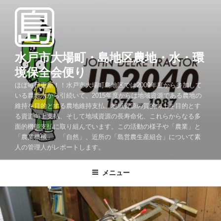
コ
ン
テ
ン
ツ
水戸市大場町・島地区農地・水・環
へ
境保全会便り
ス
ほぼ毎日更新！！水戸市大場町島地区では2009年度から参加して
キ
いる農地水から引続いて、2015年度からは地域資源である農地の
ッ
維持を目的とする農地維持支払、地域資源の質的向上を目的とす
プ
る資源向上支払、そして地域資源の長寿命化、これらからなる多
面的機能支払に取り組んでいます。この活動の様子や「農業」と
「農業機械」、「自然」、近所の「島営農生産組合」について素
人の管理人がレポートします。
メニュー