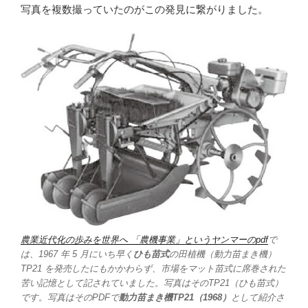
写真を複数撮っていたのがこの発見に繋がりました。
農業近代化の歩みを世界へ 「農機事業」というヤンマーのpdf
で
は、1967 年 5 月にいち早く
ひも苗式
の田植機（動力苗まき機）
TP21 を発売したにもかかわらず、市場をマット苗式に席巻された
苦い記憶として記されていました。写真はそのTP21（ひも苗式）
です。写真はそのPDFで
動力苗まき機TP21（1968）
として紹介さ