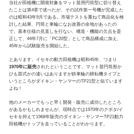
当社が田植機に開発対象をマット苗用円筒型に切り替え
たことは第4章で述べたが、その試作第一号機が完成した
のは昭和43年9月である。市場テストを重ねて商品化を検
討した結果、円筒と車輪になお改善の余地があったの
で、基本仕様の見直しを行ない、構造・機能の欠点を是
正して、44年7月に「PC20型」として商品構成に加え、
45年から試験販売を開始した。
とあります。イセキの動力田植機は昭和45年、つまり
1970年に販売
されたということです。マット苗円筒形か
ひも苗式かの違いはありますが鉄車輪の耕耘機タイプと
いうところがダイキン・ヤンマーのTP21型と似ています
よね！
他のメーカーでもっと早く開発・販売に成功したところ
があるかもしれませんが、現時点では1970年のクボタ/イ
セキを抑えて1968年販売のダイキン・ヤンマーTP21動力
田植機がトップを走っていることがわかります。