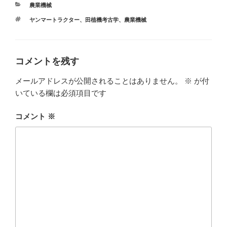
カ
農業機械
テ
タ
ヤンマートラクター
、
田植機考古学
、
農業機械
ゴ
グ
リ
ー
コメントを残す
メールアドレスが公開されることはありません。
※
が付
いている欄は必須項目です
コメント
※