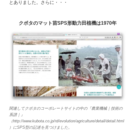
とありました。さらに・・・
クボタのマット苗SPS形動力田植機は1970年
関連してクボタのコーポレートサイトの中の『農業機械｜技術の
系譜｜』
（http://www.kubota.co.jp/rd/evolution/agriculture/detail/detail.html
）にSPS型の記述を見つけました。