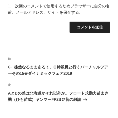
次回のコメントで使用するためブラウザーに自分の名
前、メールアドレス、サイトを保存する。
投
前
前
稿
の
徒然なるままあるく。O特派員と行くバーチャルツア
ナ
投
ーその15＠ダイナミックフェア2019
ビ
稿
ゲ
次
次
の
ー
AとBの差は北海道かそれ以外か。フロート式動力苗まき
投
シ
機（ひも苗式）ヤンマーFP2B＠昔の雑誌
稿
ョ
ン