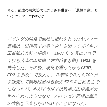
また、前述の
農業近代化の歩みを世界へ 「農機事業」と
いうヤンマーのpdf
では
バインダの開発で他社に後れをとったヤンマー
農機は、田植機での巻き返しを図ってダイキン
工業株式会社と提携し、1967 年 5 月にいち早
くひも苗式の田植機（動力苗まき機）
TP21
を
発売した。その後、改良を重ねながら
Y30P、
FP2
を相次いで投入し、３年間で３万 8,700 台
を販売して業界総出荷台数の 57％を占めるまで
になったが、やがて市場では散播式田植機が大
勢を占めるようになり、バインダと同様に商品
の大幅な見直しを迫られることになった。