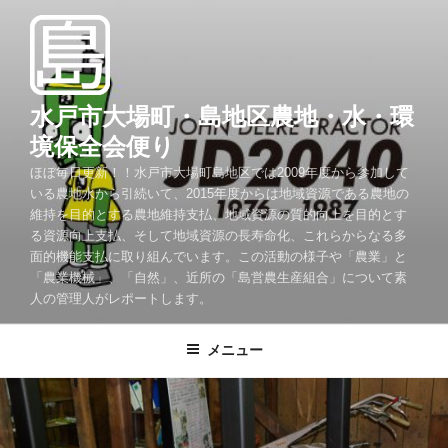
コ
ン
テ
ン
ツ
水戸市大場町・島地区農地・水・環
へ
境保全会便り
ス
ほぼ毎日更新！！水戸市大場町島地区では2009年度から参加して
キ
いる農地水から引続いて、2015年度からは地域資源である農地の
ッ
維持を目的とする農地維持支払、地域資源の質的向上を目的とす
プ
る資源向上支払、そして地域資源の長寿命化、これらからなる多
面的機能支払に取り組んでいます。この活動の様子や「農業」と
「農業機械」、「自然」、近所の「島営農生産組合」について素
人の管理人がレポートします。
メニュー