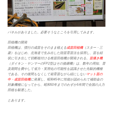
パネルがありました。必要そうなところを引用してみます。
田植機の開発
田植機は、慣行の成苗をそのまま植える
成苗田植機
（スター・三
菱）をはじめ、北海道で生み出した陸苗育苗法を採用し、苗を紐
状に引き出して切断植付ける稚苗田植機が開発される。
苗播き機
（ダイキン・ヤンマーのFP2型はその後継機）は、数年の周知、普
及期間を費やして省力・実用化の可能性を認識させた先駆的機種
である。その後間もなくして箱育苗ながら紐にしない
マット苗の
中・成苗田植機
に発展し、昭和45年に性能が認められて補助金の
対象機種になってから、昭和50年までのわずか5年間で全国の人力
田植を駆逐した。
とあります。