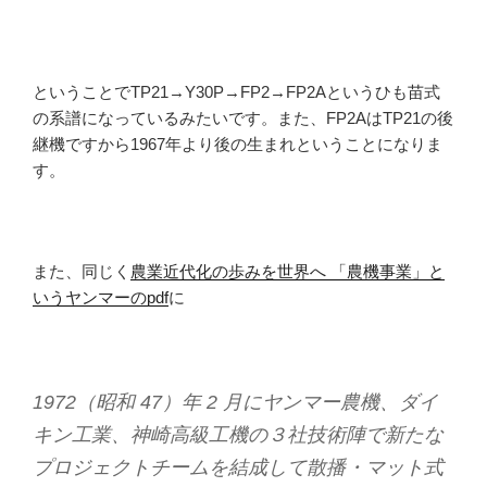
ということでTP21→Y30P→FP2→FP2Aというひも苗式
の系譜になっているみたいです。また、FP2AはTP21の後
継機ですから1967年より後の生まれということになりま
す。
また、同じく
農業近代化の歩みを世界へ 「農機事業」と
いうヤンマーのpdf
に
1972（昭和 47）年 2 月にヤンマー農機、ダイ
キン工業、神崎高級工機の３社技術陣で新たな
プロジェクトチームを結成して散播・マット式