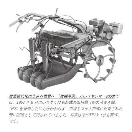
農業近代化の歩みを世界へ 「農機事業」というヤンマーのpdf
で
は、1967 年 5 月にいち早く
ひも苗式
の田植機（動力苗まき機）
TP21 を発売したにもかかわらず、市場をマット苗式に席巻された
苦い記憶として記されていました。写真はそのTP21（ひも苗式）
です。