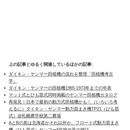
上の記事とゆるく関連しているほかの記事:
ダイキン・ヤンマー田植機の流れを整理「田植機考古
学」
ダイキン・ヤンマーの田植機1965-1973年までの年表
マット式とひも苗式同時掲載のヤンマー田植機カタログ
再発見！日本で最初の動力式田植機かも！（いろいろ考
えるに）ダイキン・ヤンマー動力苗まき機TP21（ひも苗
式）@札幌農学校第二農場
AとBの差は北海道かそれ以外か。フロート式動力苗まき
機（ひも苗式）ヤンマーFP2B＠昔の雑誌