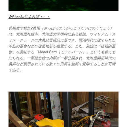
Wikipediaによれば・・・
札幌農学校第2農場（さっぽろのうがっこうだいにのうじょう）
は、北海道札幌市、北海道大学構内にある施設。ウィリアム・ス
ミス・クラークの大農経営構想に基づき、明治時代に建てられた
木造の畜舎などの建築物群が位置する。また、施設は「模範的畜
舎」を意味する「Model Barn（モデルバーン）」という名称でも
知られる。一部建造物は内部が一般公開され、北海道開拓時代の
農具など展示されている数々の資料を無料で見学することが可能
である。