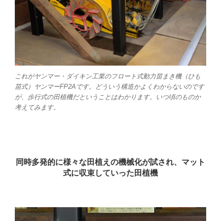
これがヤンマー・ダイキン工業のフロート式動力苗まき機（ひも
苗式）ヤンマーFP2Aです。どういう構造かよくわからないのです
が、歩行式の田植機だということはわかります。いつ頃のものか
考えてみます。
同時多発的に様々な田植えの機械化が試され、マット
式に収束していった田植機