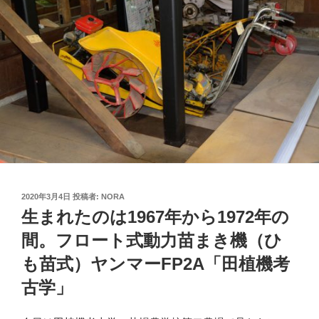
投
2020年3月4日
投稿者:
NORA
稿
生まれたのは1967年から1972年の
日:
間。フロート式動力苗まき機（ひ
も苗式）ヤンマーFP2A「田植機考
古学」