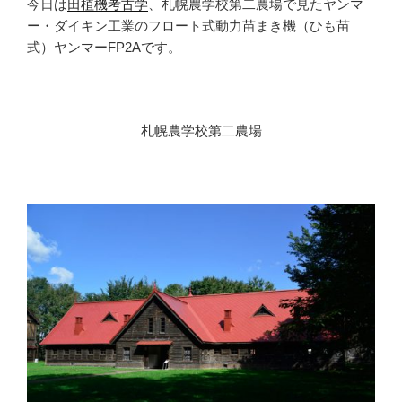
今日は
田植機考古学
、札幌農学校第二農場で見たヤンマ
ー・ダイキン工業のフロート式動力苗まき機（ひも苗
式）ヤンマーFP2Aです。
札幌農学校第二農場