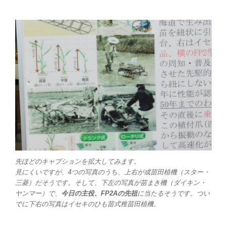
先ほどのキャプションを拡大してみます。
見にくいですが、4つの写真のうち、上右が成苗田植機（スター・
三菱）だそうです。そして、下左の写真が苗まき機（ダイキン・
ヤンマー）で、
今日の主役、FP2Aの先祖
に当たるそうです。つい
でに下右の写真はイセキのひも苗式稚苗田植機。