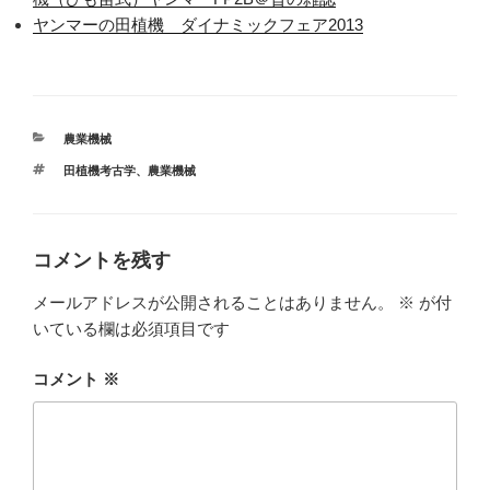
ヤンマーの田植機 ダイナミックフェア2013
カ
農業機械
テ
タ
田植機考古学
、
農業機械
ゴ
グ
リ
ー
コメントを残す
メールアドレスが公開されることはありません。
※
が付
いている欄は必須項目です
コメント
※