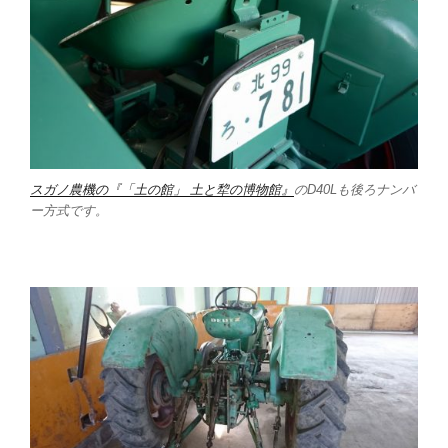
スガノ農機の『「土の館」 土と犂の博物館』
のD40Lも後ろナンバ
ー方式です。