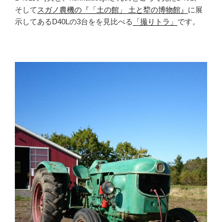
そして
スガノ農機の『「土の館」 土と犂の博物館』
に展
示してあるD40Lの3台をを見比べる
「撮りトラ」
です。