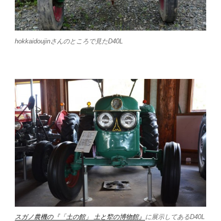
hokkaidoujinさんのところで見たD40L
スガノ農機の『「土の館」 土と犂の博物館』
に展示してあるD40L