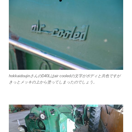
hokkaidoujinさんのD40Lはair cooledの文字がボディと共色ですが
きっとメッキの上から塗ってしまったのでしょう。