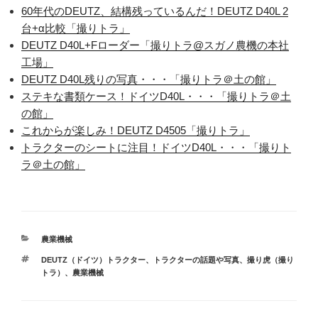
60年代のDEUTZ、結構残っているんだ！DEUTZ D40L 2
台+α比較「撮りトラ」
DEUTZ D40L+Fローダー「撮りトラ@スガノ農機の本社
工場」
DEUTZ D40L残りの写真・・・「撮りトラ＠土の館」
ステキな書類ケース！ドイツD40L・・・「撮りトラ＠土
の館」
これからが楽しみ！DEUTZ D4505「撮りトラ」
トラクターのシートに注目！ドイツD40L・・・「撮りト
ラ＠土の館」
カ
農業機械
テ
タ
DEUTZ（ドイツ）トラクター
、
トラクターの話題や写真
、
撮り虎（撮り
ゴ
グ
トラ）
、
農業機械
リ
ー