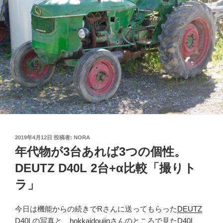
投
2019年4月12日
投稿者:
NORA
稿
年代物が3台あれば3つの個性。
日:
DEUTZ D40L 2台+α比較「撮りト
ラ」
今日は機能からの続きでRさんに送ってもらった
DEUTZ
D40Lの写真と、hokkaidoujinさんのところで見たD40L、