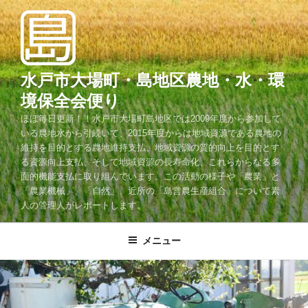
コ
ン
テ
ン
ツ
水戸市大場町・島地区農地・水・環
へ
境保全会便り
ス
ほぼ毎日更新！！水戸市大場町島地区では2009年度から参加して
キ
いる農地水から引続いて、2015年度からは地域資源である農地の
ッ
維持を目的とする農地維持支払、地域資源の質的向上を目的とす
プ
る資源向上支払、そして地域資源の長寿命化、これらからなる多
面的機能支払に取り組んでいます。この活動の様子や「農業」と
「農業機械」、「自然」、近所の「島営農生産組合」について素
人の管理人がレポートします。
メニュー