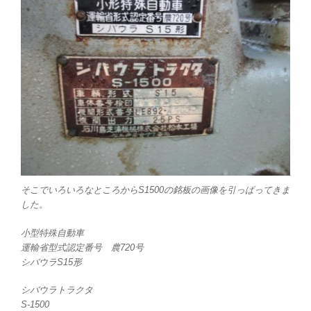
そこでいろいろなところからS1500の銘板の画像を引っぱってきま
した。
小型特殊自動車
運輸省型式認定番号 農720号
シバウラS15形
シバウラトラクタ
S-1500