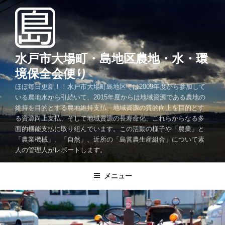
コ
ン
テ
ン
ツ
水戸市大場町・島地区農地・水・環
へ
境保全会便り
ス
ほぼ毎日更新！！水戸市大場町島地区では2009年度から参加して
キ
いる農地水から引続いて、2015年度からは地域資源である農地の
ッ
維持を目的とする農地維持支払、地域資源の質的向上を目的とす
プ
る資源向上支払、そして地域資源の長寿命化、これらからなる多
面的機能支払に取り組んでいます。この活動の様子や「農業」と
「農業機械」、「自然」、近所の「島営農生産組合」について素
人の管理人がレポートします。
メニュー