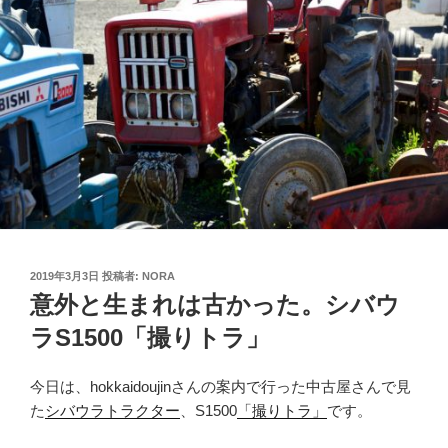
投
2019年3月3日
投稿者:
NORA
稿
意外と生まれは古かった。シバウ
日:
ラS1500「撮りトラ」
今日は、hokkaidoujinさんの案内で行った中古屋さんで見
た
シバウラトラクター
、S1500
「撮りトラ」
です。