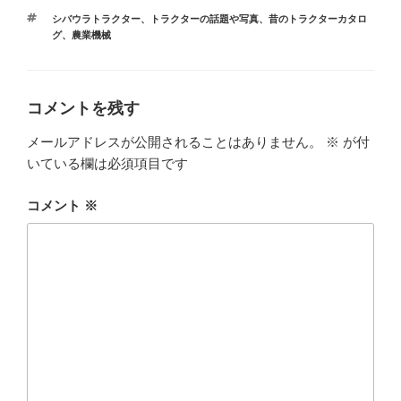
テ
タ
シバウラトラクター
、
トラクターの話題や写真
、
昔のトラクターカタロ
ゴ
グ
グ
、
農業機械
リ
ー
コメントを残す
メールアドレスが公開されることはありません。
※
が付
いている欄は必須項目です
コメント
※