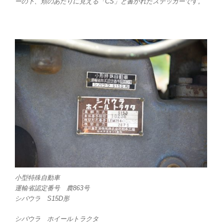
ーの下、頬のあたりに見える「CS」と書かれたステッカーです。
小型特殊自動車
運輸省認定番号 農863号
シバウラ S15D形
シバウラ ホイールトラクタ