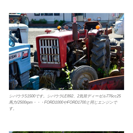
シバウラS1500です。シバウラLE892、2気筒ディーゼル776cc25
馬力/2500rpm・・・FORD1000やFORD1700と同じエンジンで
す。