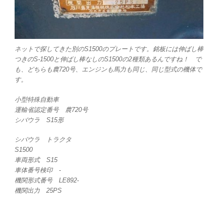
ネットで探してきた別のS1500のプレートです。銘板には伸ばし棒
つきのS-1500と伸ばし棒なしのS1500の2種類あるんですね！ で
も、どちらも農720号、エンジンも馬力も同じ、同じ型式の機体で
す。
小型特殊自動車
運輸省認定番号 農720号
シバウラ S15形
シバウラ トラクタ
S1500
車両形式 S15
車体番号検印 -
機関形式番号 LE892-
機関出力 25PS