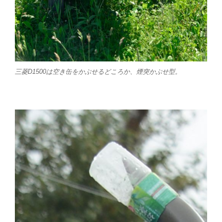
三菱D1500は空き缶をかぶせるどころか、煙突かぶせ型。