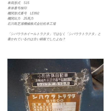
車両形式 S15
車体番号検印
機関形式番号 LE892
機関出力 25馬力
石川島芝浦機械株式会社松本工場
「シバウラホイールトラクタ」ではなく「シバウラトラクタ」と
書かれているのは古い銘板でしたよね？