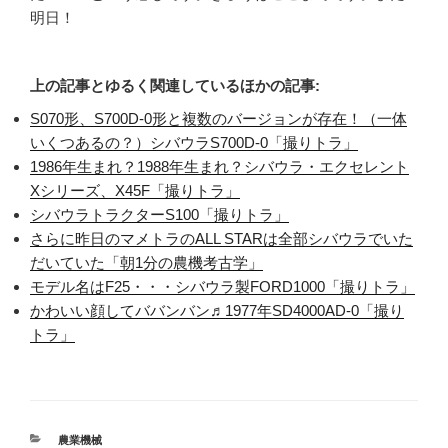
明日！
上の記事とゆるく関連しているほかの記事:
S070形、S700D-0形と複数のバージョンが存在！（一体
いくつあるの？）シバウラS700D-0「撮りトラ」
1986年生まれ？1988年生まれ？シバウラ・エクセレント
Xシリーズ、X45F「撮りトラ」
シバウラトラクターS100「撮りトラ」
さらに昨日のマメトラのALL STARは全部シバウラでいた
だいていた「朝1分の農機考古学」
モデル名はF25・・・シバウラ製FORD1000「撮りトラ」
かわいい顔してババンバン♬1977年SD4000AD-0「撮り
トラ」
カ
農業機械