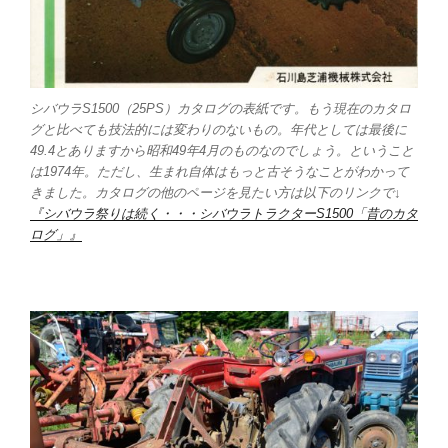
シバウラS1500（25PS）カタログの表紙です。もう現在のカタロ
グと比べても技法的には変わりのないもの。年代としては最後に
49.4とありますから昭和49年4月のものなのでしょう。ということ
は1974年。ただし、生まれ自体はもっと古そうなことがわかって
きました。カタログの他のページを見たい方は以下のリンクで↓
『シバウラ祭りは続く・・・シバウラトラクターS1500「昔のカタ
ログ」』