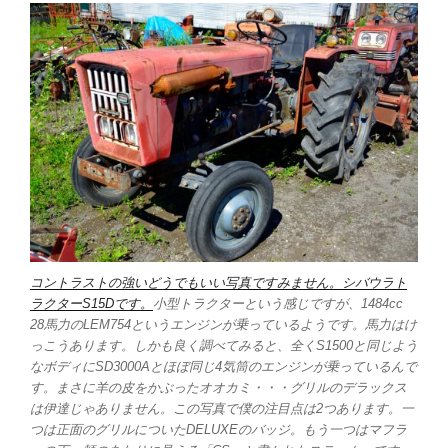
コントラストの強いどうでもいい写真ですみません。シバウラト
ラクターS15Dです。
小型トラクターという感じですが、1484cc
28馬力のLEM754というエンジンが乗っているようです。馬力はけ
っこうあります。しかも良く調べてみると、全くS1500と同じよう
なボディにSD3000Aとほぼ同じ4気筒のエンジンが乗っているんで
す。まさに羊の皮をかぶったオオカミ・・・グリルのデラックス
は伊達じゃありません。この写真で僕の注目点は2つあります。一
つは正面のグリルについたDELUXEのバッジ。もう一つはマフラ