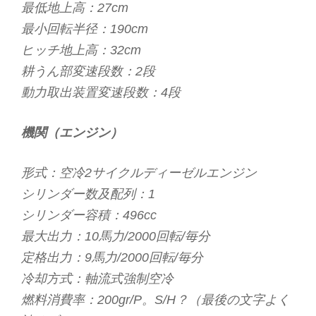
最低地上高：27cm
最小回転半径：190cm
ヒッチ地上高：32cm
耕うん部変速段数：2段
動力取出装置変速段数：4段
機関（エンジン）
形式：空冷2サイクルディーゼルエンジン
シリンダー数及配列：1
シリンダー容積：496cc
最大出力：10馬力/2000回転/毎分
定格出力：9馬力/2000回転/毎分
冷却方式：軸流式強制空冷
燃料消費率：200gr/P。S/H？（最後の文字よく