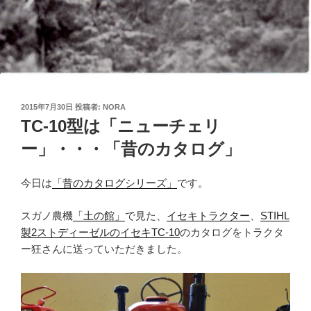
投
2015年7月30日
投稿者:
NORA
稿
TC-10型は「ニューチェリ
日:
ー」・・・「昔のカタログ」
今日は
「昔のカタログシリーズ」
です。
スガノ農機
「土の館」
で見た、
イセキトラクター
、
STIHL
製2ストディーゼルのイセキTC-10
のカタログをトラクタ
ー狂さんに送っていただきました。