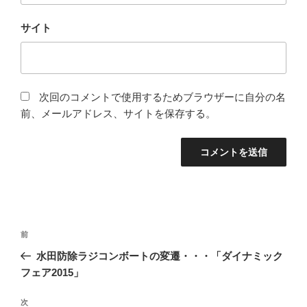
サイト
次回のコメントで使用するためブラウザーに自分の名
前、メールアドレス、サイトを保存する。
投
前
前
稿
の
水田防除ラジコンボートの変遷・・・「ダイナミック
ナ
投
フェア2015」
ビ
稿
ゲ
次
次