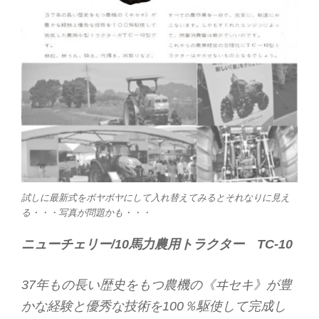
試しに最新式をボヤボヤにして入れ替えてみるとそれなりに見え
る・・・写真が問題かも・・・
ニューチェリー/10馬力農用トラクター TC-10
37年もの長い歴史をもつ農機の《ヰセキ》が豊
かな経験と優秀な技術を100％駆使して完成し