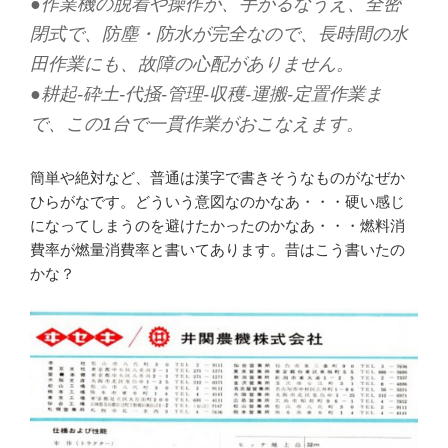
●作業機の脱着や操作が、手がるなうえ、全密
閉式で、防塵・防水が完全なので、長時間の水
田作業にも、故障の心配がありません。
●耕起-砕土-代掻-管理-収穫-運搬-定置作業ま
で、この1台で一貫作業がおこなえます。
簡単や絶対など、普通は漢字で書きそうなものがなぜか
ひらがなです。どういう意図なのかなあ・・・硬い感じ
になってしまうのを避けたかったのかなあ・・・燃料消
費率が燃量消費率と書いてあります。昔はこう書いたの
かな？