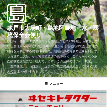
コ
ン
テ
ン
ツ
水戸市大場町・島地区農地・水・環
へ
境保全会便り
ス
ほぼ毎日更新！！水戸市大場町島地区では2009年度から参加して
キ
いる農地水から引続いて、2015年度からは地域資源である農地の
ッ
維持を目的とする農地維持支払、地域資源の質的向上を目的とす
プ
る資源向上支払、そして地域資源の長寿命化、これらからなる多
面的機能支払に取り組んでいます。この活動の様子や「農業」と
「農業機械」、「自然」、近所の「島営農生産組合」について素
人の管理人がレポートします。
メニュー