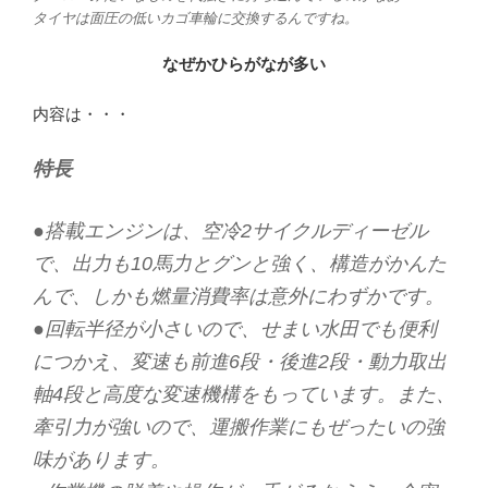
タイヤは面圧の低いカゴ車輪に交換するんですね。
なぜかひらがなが多い
内容は・・・
特長
●搭載エンジンは、空冷2サイクルディーゼル
で、出力も10馬力とグンと強く、構造がかんた
んで、しかも燃量消費率は意外にわずかです。
●回転半径が小さいので、せまい水田でも便利
につかえ、変速も前進6段・後進2段・動力取出
軸4段と高度な変速機構をもっています。また、
牽引力が強いので、運搬作業にもぜったいの強
味があります。