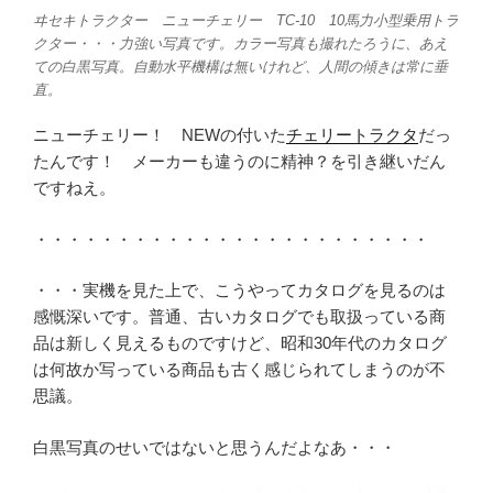
ヰセキトラクター ニューチェリー TC-10 10馬力小型乗用トラ
クター・・・力強い写真です。カラー写真も撮れたろうに、あえ
ての白黒写真。自動水平機構は無いけれど、人間の傾きは常に垂
直。
ニューチェリー！ NEWの付いた
チェリートラクタ
だっ
たんです！ メーカーも違うのに精神？を引き継いだん
ですねえ。
・・・・・・・・・・・・・・・・・・・・・・・・
・・・実機を見た上で、こうやってカタログを見るのは
感慨深いです。普通、古いカタログでも取扱っている商
品は新しく見えるものですけど、昭和30年代のカタログ
は何故か写っている商品も古く感じられてしまうのが不
思議。
白黒写真のせいではないと思うんだよなあ・・・