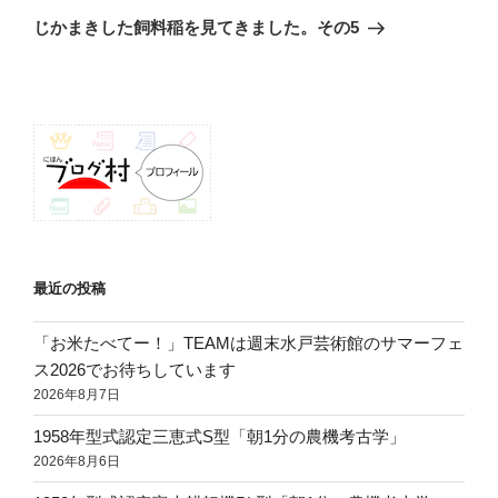
の
ー
じかまきした飼料稲を見てきました。その5
投
シ
稿
ョ
ン
最近の投稿
「お米たべてー！」TEAMは週末水戸芸術館のサマーフェ
ス2026でお待ちしています
2026年8月7日
1958年型式認定三恵式S型「朝1分の農機考古学」
2026年8月6日