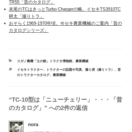
TR55「昔のカタログ」
末尾のTCはきっとTurbo Chargerの略。イセキTS3910TC
耕太「撮りトラ」
おそらく1969-1970年頃。ヰセキ農業機械のご案内「昔の
カタログシリーズ」
カ
スガノ農機「土の館」トラクタ博物館
、
農業機械
テ
タ
イセキトラクター
、
トラクターの話題や写真
、
撮り虎（撮りトラ）
、
昔
ゴ
グ
のトラクターカタログ
、
農業機械
リ
ー
“TC-10型は「ニューチェリー」・・・「昔
のカタログ」” への2件の返信
nora