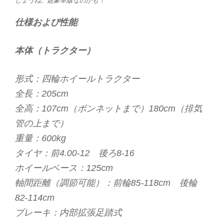
しょうね。超豪華版なのかも！
仕様および性能
本体（トラクター）
形式：四輪ホイールトラクター
全長：205cm
全高：107cm（ボンネットまで）180cm（排気
管の上まで）
重量：600kg
タイヤ：前4.00-12 後ろ8-16
ホイールベース：125cm
軸間距離（調節可能）：前輪85-118cm 後輪
82-114cm
ブレーキ：内部拡張足踏式