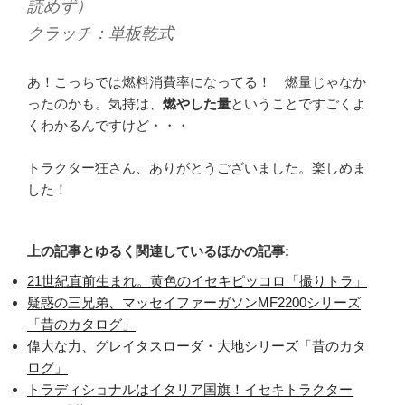
読めず）
クラッチ：単板乾式
あ！こっちでは燃料消費率になってる！ 燃量じゃなか
ったのかも。気持は、
燃やした量
ということですごくよ
くわかるんですけど・・・
トラクター狂さん、ありがとうございました。楽しめま
した！
上の記事とゆるく関連しているほかの記事:
21世紀直前生まれ。黄色のイセキピッコロ「撮りトラ」
疑惑の三兄弟、マッセイファーガソンMF2200シリーズ
「昔のカタログ」
偉大な力、グレイタスローダ・大地シリーズ「昔のカタ
ログ」
トラディショナルはイタリア国旗！イセキトラクター