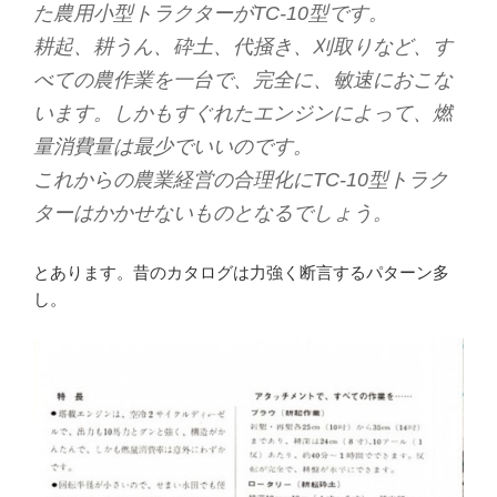
た農用小型トラクターがTC-10型です。
耕起、耕うん、砕土、代掻き、刈取りなど、す
べての農作業を一台で、完全に、敏速におこな
います。しかもすぐれたエンジンによって、燃
量消費量は最少でいいのです。
これからの農業経営の合理化にTC-10型トラク
ターはかかせないものとなるでしょう。
とあります。昔のカタログは力強く断言するパターン多
し。