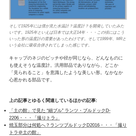
そして1925年には僕が見た水温計？温度計？を開発していたみた
いです。1925年といえば日本では大正14年・・・この頃にはこう
いった形の温度計の需要があったわけです。そして1999年、MRと
いう会社に吸収合併されてしまった感じです。
キャップのネジのピッチや径が同じなら、どんなものに
も使えそうな温度計。汎用部品でありながら、どこか
「見られること」を意識したような美しい形。なかなか
心惹かれる部品です。
上の記事とゆるく関連しているほかの記事:
「土の館」で見た “細ブル” ランツ・ブルドックD-
2206・・・「撮りトラ」
焼玉部分は何処へ？ランツブルドックD2016・・・「撮り
トラ＠土の館」