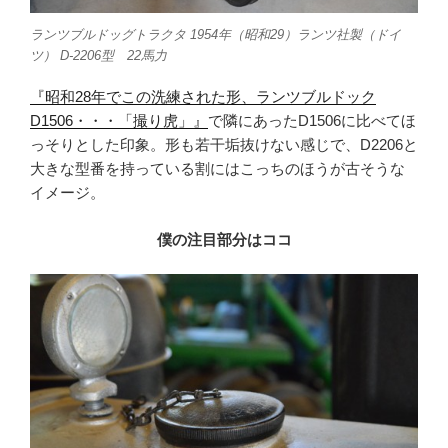
ランツブルドッグトラクタ 1954年（昭和29）ランツ社製（ドイ
ツ） D-2206型 22馬力
『昭和28年でこの洗練された形、ランツブルドック
D1506・・・「撮り虎」』
で隣にあったD1506に比べてほ
っそりとした印象。形も若干垢抜けない感じで、D2206と
大きな型番を持っている割にはこっちのほうが古そうな
イメージ。
僕の注目部分はココ