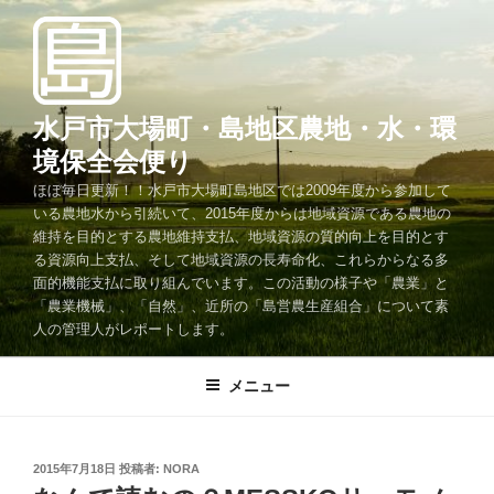
コ
ン
テ
ン
ツ
水戸市大場町・島地区農地・水・環
へ
境保全会便り
ス
ほぼ毎日更新！！水戸市大場町島地区では2009年度から参加して
キ
いる農地水から引続いて、2015年度からは地域資源である農地の
ッ
維持を目的とする農地維持支払、地域資源の質的向上を目的とす
プ
る資源向上支払、そして地域資源の長寿命化、これらからなる多
面的機能支払に取り組んでいます。この活動の様子や「農業」と
「農業機械」、「自然」、近所の「島営農生産組合」について素
人の管理人がレポートします。
メニュー
投
2015年7月18日
投稿者:
NORA
稿