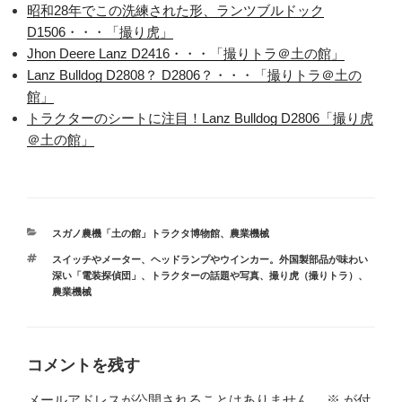
昭和28年でこの洗練された形、ランツブルドック
D1506・・・「撮り虎」
Jhon Deere Lanz D2416・・・「撮りトラ＠土の館」
Lanz Bulldog D2808？ D2806？・・・「撮りトラ＠土の
館」
トラクターのシートに注目！Lanz Bulldog D2806「撮り虎
＠土の館」
カ
スガノ農機「土の館」トラクタ博物館
、
農業機械
テ
タ
スイッチやメーター、ヘッドランプやウインカー。外国製部品が味わい
ゴ
グ
深い「電装探偵団」
、
トラクターの話題や写真
、
撮り虎（撮りトラ）
、
リ
農業機械
ー
コメントを残す
メールアドレスが公開されることはありません。
※
が付