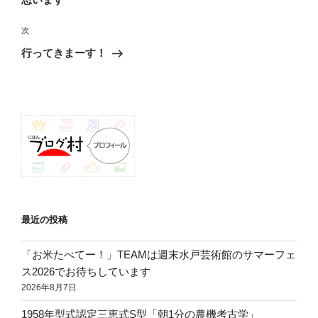
ビ
稿
ゲ
次
次
の
ー
行ってきまーす！
投
シ
稿
ョ
ン
最近の投稿
「お米たべてー！」TEAMは週末水戸芸術館のサマーフェ
ス2026でお待ちしています
2026年8月7日
1958年型式認定三恵式S型「朝1分の農機考古学」