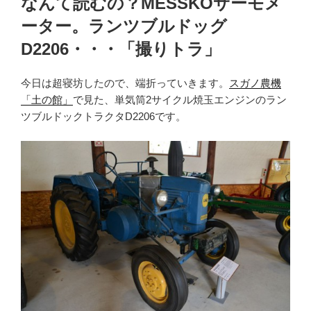
なんて読むの？MESSKOサーモメ
日:
ーター。ランツブルドッグ
D2206・・・「撮りトラ」
今日は超寝坊したので、端折っていきます。
スガノ農機
「土の館」
で見た、単気筒2サイクル焼玉エンジンのラン
ツブルドックトラクタD2206です。