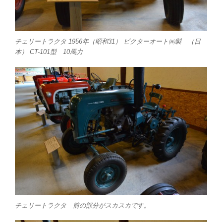
チェリートラクタ 1956年（昭和31） ビクターオート㈱製 （日
本） CT-101型 10馬力
チェリートラクタ 前の部分がスカスカです。