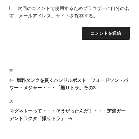
次回のコメントで使用するためブラウザーに自分の名
前、メールアドレス、サイトを保存する。
投
前
前
稿
の
燃料タンクを貫くハンドルポスト フォードソン・パ
ナ
投
ワー・メジャー・・・「撮りトラ」その3
ビ
稿
ゲ
次
次
の
ー
マグネトーって・・・そうだったんだ！・・・芝浦ガー
投
シ
デントラクタ「撮りトラ」
稿
ョ
ン