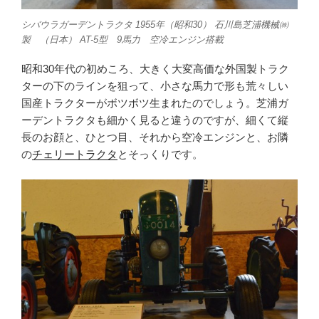
シバウラガーデントラクタ 1955年（昭和30） 石川島芝浦機械㈱
製 （日本） AT-5型 9馬力 空冷エンジン搭載
昭和30年代の初めころ、大きく大変高価な外国製トラク
ターの下のラインを狙って、小さな馬力で形も荒々しい
国産トラクターがボツボツ生まれたのでしょう。芝浦ガ
ーデントラクタも細かく見ると違うのですが、細くて縦
長のお顔と、ひとつ目、それから空冷エンジンと、お隣
の
チェリートラクタ
とそっくりです。