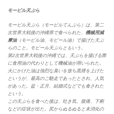
モービル天ぷら
モービル天ぷら（モービルてんぷら）は、第二
次世界大戦後の沖縄県で食べられた、
機械用減
摩油
（モービル油、モビール油）で揚げた天ぷ
らのこと。モビール天ぷらともいう。
第2次世界大戦後の沖縄では、天ぷらを揚げる際
に食用油の代わりとして機械油が用いられた。
火にかけた油は強烈な臭いを放ち黒煙を上げた
というが、最高のご馳走であったとされ、人気
があった。盆・正月、結婚式などでも食された
という。
この天ぷらを食べた後は、吐き気、腹痛、下痢
などの症状が出た。尻からぬるぬると未消化の