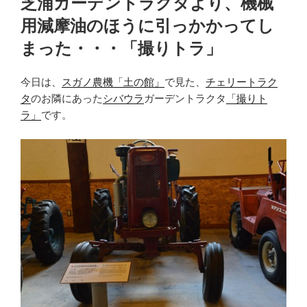
芝浦ガーデントラクタより、機械
日:
用減摩油のほうに引っかかってし
まった・・・「撮りトラ」
今日は、
スガノ農機「土の館」
で見た、
チェリートラク
タ
のお隣にあった
シバウラ
ガーデントラクタ
「撮りト
ラ」
です。