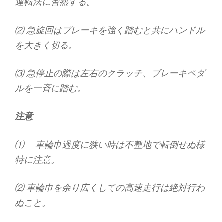
運転法に習熟する。
⑵ 急旋回はブレーキを強く踏むと共にハンドル
を大きく切る。
⑶ 急停止の際は左右のクラッチ、ブレーキペダ
ルを一斉に踏む。
注意
⑴ 車輪巾過度に狭い時は不整地で転倒せぬ様
特に注意。
⑵ 車輪巾を余り広くしての高速走行は絶対行わ
ぬこと。