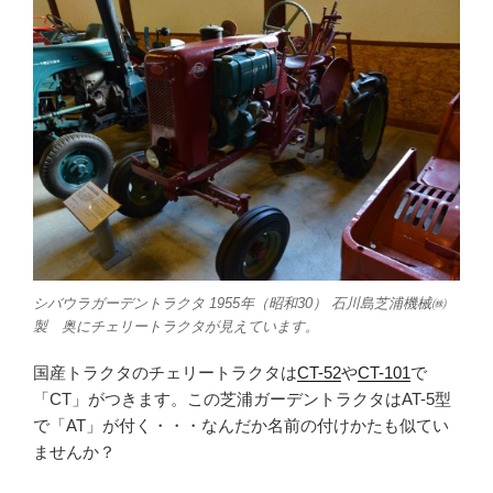
シバウラガーデントラクタ 1955年（昭和30） 石川島芝浦機械㈱
製 奥にチェリートラクタが見えています。
国産トラクタのチェリートラクタは
CT-52
や
CT-101
で
「CT」がつきます。この芝浦ガーデントラクタはAT-5型
で「AT」が付く・・・なんだか名前の付けかたも似てい
ませんか？