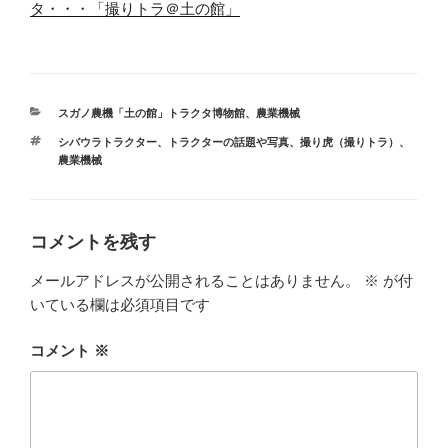
タ・・・「撮りトラ＠土の館」
カ
スガノ農機「土の館」トラクタ博物館
、
農業機械
テ
タ
シバウラトラクター
、
トラクターの話題や写真
、
撮り虎（撮りトラ）
、
ゴ
グ
農業機械
リ
ー
コメントを残す
メールアドレスが公開されることはありません。
※
が付
いている欄は必須項目です
コメント
※