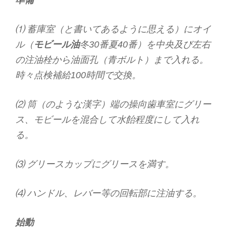
準備
⑴ 蓄庫室（と書いてあるように思える）にオイ
ル（
モビール油
冬30番夏40番）を中央及び左右
の注油栓から油面孔（青ボルト）まで入れる。
時々点検補給100時間で交換。
⑵ 筒（のような漢字）端の操向歯車室にグリー
ス、モビールを混合して水飴程度にして入れ
る。
⑶ グリースカップにグリースを満す。
⑷ ハンドル、レバー等の回転部に注油する。
始動