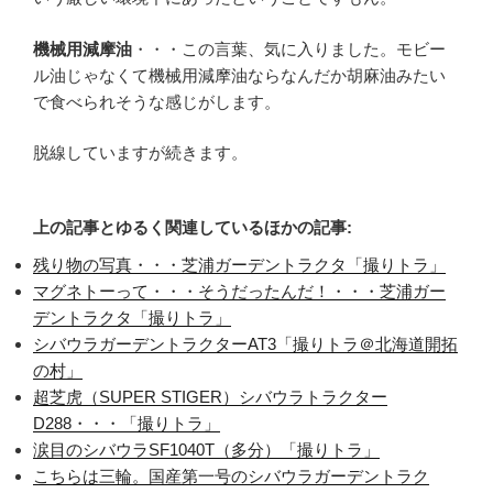
機械用減摩油
・・・この言葉、気に入りました。モビー
ル油じゃなくて機械用減摩油ならなんだか胡麻油みたい
で食べられそうな感じがします。
脱線していますが続きます。
上の記事とゆるく関連しているほかの記事:
残り物の写真・・・芝浦ガーデントラクタ「撮りトラ」
マグネトーって・・・そうだったんだ！・・・芝浦ガー
デントラクタ「撮りトラ」
シバウラガーデントラクターAT3「撮りトラ＠北海道開拓
の村」
超芝虎（SUPER STIGER）シバウラトラクター
D288・・・「撮りトラ」
涙目のシバウラSF1040T（多分）「撮りトラ」
こちらは三輪。国産第一号のシバウラガーデントラク